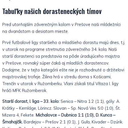
Tabuľky našich dorasteneckých tímov
Pred utorňajším záverečným kolom v Prešove naši mládežníci
na dvanástom a desiatom mieste.
Prvé futbalové ligy staršieho a mladšieho dorastu majú dnes, t.j.
v utorok na programe stretnutia záverečného 34. kola. Naši
starší dorastenci sa predstavia na pôde úradujúceho majstra
v Prešove, rovnaký súper čaká aj mladších dorastencov.
Dodajme, že v tejto kategórii ešte nie je rozhodnuté o držiteľovi
majstrovskej trofeje. Žilina hrá v stredu doma s Košicami,
Trenčín v utorok v Ružomberku. Vlani získali titul Víťaza I. ligy
hráči MFK Ružomberok.
Starší dorast, I. liga – 33. kolo:
Senica – Nitra 1:2 (1:1), góly: A.
Krátky – Kemláge, Lörincz. Slovan – Sp. Nová Ves 5:0 (1:0), Št.
Mizera 4, Fekete.
Michalovce – Dubnica 1:1 (1:0), D. Kunca –
Šmahajčík.
Bardejov – Prešov 2:1 (0:1), J. Guľa, Kivader – Dzúrik.