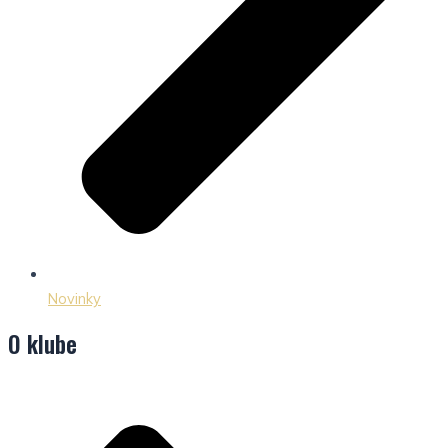
Novinky
O klube