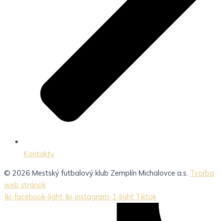
Kontakty
© 2026 Mestský futbalový klub Zemplín Michalovce a.s.
Tvorba
web stránok
Jki-facebook-light
Jki-instagram-1-light
Tiktok