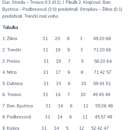
Dun. Streda – Trnava 0:3 (0:2), I. Pikulík 2, Krajčovič. Ban.
Bystrica – Podbrezová (3:0) predohrali. Stropkov – Žilina (0:1)
predohrali. Trenčín mal voľno.
Tabuľka
1. Žilina 31 20 8 3 49:20 68
2. Trenčín 31 19 9 3 71:20 66
3. Prešov 31 19 7 5 56:20 64
4. Nitra 31 17 6 8 71:42 57
5. Dubnica 31 15 6 10 59:43 51
6. Trnava 31 14 7 10 49:45 49
7. Ban. Bystrica 31 14 6 11 55:36 48
8. Podbrezová 31 14 6 11 45:57 48
9. Košice 31 14 5 12 52:42 47