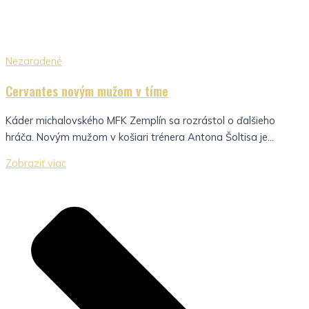
Nezaradené
Cervantes novým mužom v tíme
Káder michalovského MFK Zemplín sa rozrástol o ďalšieho
hráča. Novým mužom v košiari trénera Antona Šoltisa je...
Zobraziť viac