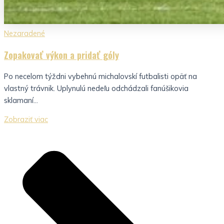
Nezaradené
Zopakovať výkon a pridať góly
Po necelom týždni vybehnú michalovskí futbalisti opäť na
vlastný trávnik. Uplynulú nedeľu odchádzali fanúšikovia
sklamaní...
Zobraziť viac