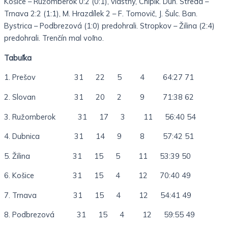
Košice – Ružomberok 0:2 (0:1), vlastný, Chlpík. Dun. Streda –
Trnava 2:2 (1:1), M. Hrazdílek 2 – F. Tomovič, J. Šulc. Ban.
Bystrica – Podbrezová (1:0) predohrali. Stropkov – Žilina (2:4)
predohrali. Trenčín mal voľno.
Tabuľka
1. Prešov 31 22 5 4 64:27 71
2. Slovan 31 20 2 9 71:38 62
3. Ružomberok 31 17 3 11 56:40 54
4. Dubnica 31 14 9 8 57:42 51
5. Žilina 31 15 5 11 53:39 50
6. Košice 31 15 4 12 70:40 49
7. Trnava 31 15 4 12 54:41 49
8. Podbrezová 31 15 4 12 59:55 49