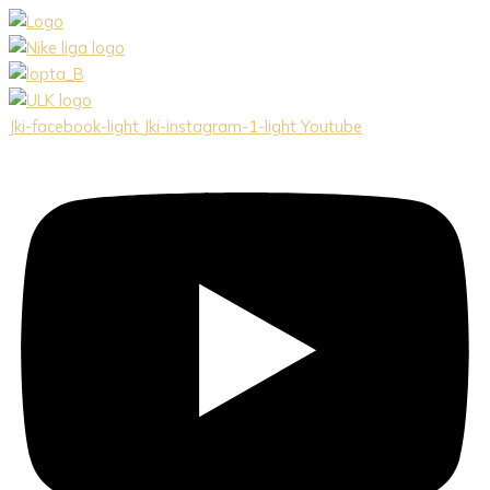
Preskočiť
na
obsah
Jki-facebook-light
Jki-instagram-1-light
Youtube