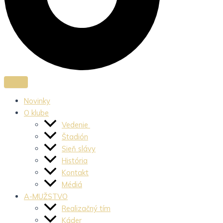
Novinky
O klube
Vedenie
Štadión
Sieň slávy
História
Kontakt
Médiá
A-MUŽSTVO
Realizačný tím
Káder