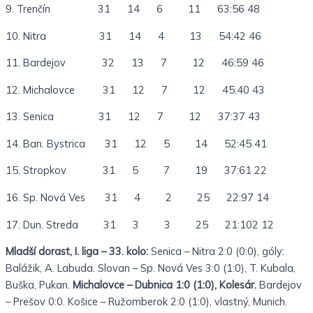
9. Trenčín 31 14 6 11 63:56 48
10. Nitra 31 14 4 13 54:42 46
11. Bardejov 32 13 7 12 46:59 46
12. Michalovce 31 12 7 12 45:40 43
13. Senica 31 12 7 12 37:37 43
14. Ban. Bystrica 31 12 5 14 52:45 41
15. Stropkov 31 5 7 19 37:61 22
16. Sp. Nová Ves 31 4 2 25 22:97 14
17. Dun. Streda 31 3 3 25 21:102 12
Mladší dorast, I. liga – 33. kolo:
Senica – Nitra 2:0 (0:0), góly:
Balážik, A. Labuda. Slovan – Sp. Nová Ves 3:0 (1:0), T. Kubala,
Buška, Pukan.
Michalovce – Dubnica 1:0 (1:0), Kolesár.
Bardejov
– Prešov 0:0. Košice – Ružomberok 2:0 (1:0), vlastný, Munich.