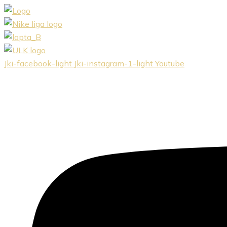
Preskočiť
na
obsah
Jki-facebook-light
Jki-instagram-1-light
Youtube