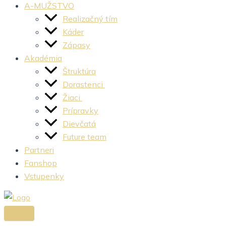
A-MUŽSTVO
Realizačný tím
Káder
Zápasy
Akadémia
Štruktúra
Dorastenci
Žiaci
Prípravky
Dievčatá
Future team
Partneri
Fanshop
Vstupenky