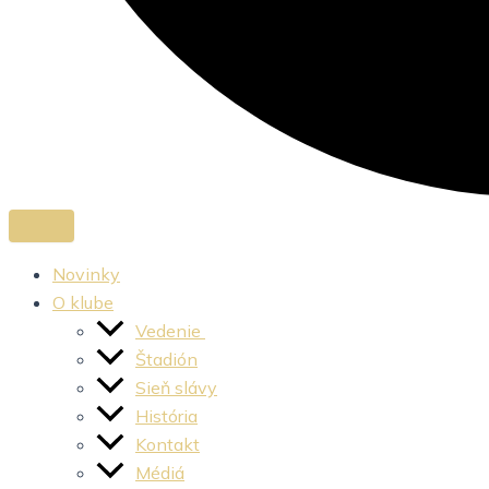
Novinky
O klube
Vedenie
Štadión
Sieň slávy
História
Kontakt
Médiá