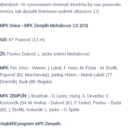
domácich. Vo vyrovnanom stretnutí, ktorému by viac pasovala
remíza, tak dosiahli Sninčania vydreté víťazstvo 1:0.
MFK Snina – MFK Zemplín Michalovce 1:0 (0:0)
Gól:
47. Popovič (11 m)
ŽK:
Pavlov, Dulovič, L. Jacko (všetci Michalovce)
MFK:
Pet. Diňa – Wiener, J. Lukáč, F. Hanc, M. Pčola – M. Štofík,
Popovič (82. Marchevský), Jankaj, Hišem – Marek Lukáč (77.
Drančák), Budi (88. Regula)
MFK ZEMPLÍN:
J. Brudňak – D. Lorinc, Hutaj, A. Devečka, V.
Kostovčík (54. M. Hreha) – Dulovič (61. P. Fedor), Pavlov – Ďuďa
(82. J. Štofík), Kokočák, L. Jacko – O. Špilár
Najbližší program MFK Zemplín: