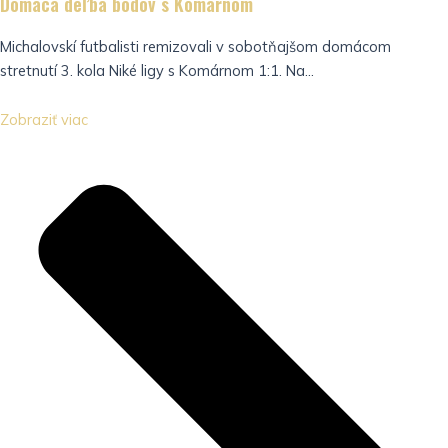
Domáca deľba bodov s Komárnom
Michalovskí futbalisti remizovali v sobotňajšom domácom
stretnutí 3. kola Niké ligy s Komárnom 1:1. Na...
Zobraziť viac