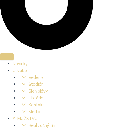
Novinky
O klube
Vedenie
Štadión
Sieň slávy
História
Kontakt
Médiá
A-MUŽSTVO
Realizačný tím