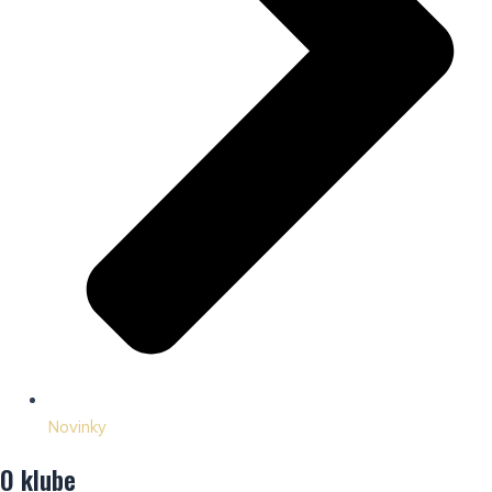
Novinky
O klube