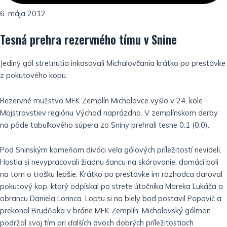
6. mája 2012
Tesná prehra rezervného tímu v Snine
Jediný gól stretnutia inkasovali Michalovčania krátko po prestávke
z pokutového kopu.
Rezervné mužstvo MFK Zemplín Michalovce vyšlo v 24. kole
Majstrovstiev regiónu Východ naprázdno. V zemplínskom derby
na pôde tabuľkového súpera zo Sniny prehrali tesne 0:1 (0:0).
Pod Sninským kameňom diváci veľa gólových príležitostí nevideli.
Hostia si nevypracovali žiadnu šancu na skórovanie, domáci boli
na tom o trošku lepšie. Krátko po prestávke im rozhodca daroval
pokutový kop, ktorý odpískal po strete útočníka Mareka Lukáča a
obrancu Daniela Lorinca. Loptu si na biely bod postavil Popovič a
prekonal Brudňaka v bráne MFK Zemplín. Michalovský gólman
podržal svoj tím pri ďalších dvoch dobrých príležitostiach