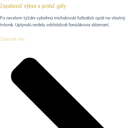
Zopakovať výkon a pridať góly
Po necelom týždni vybehnú michalovskí futbalisti opäť na vlastný
trávnik. Uplynulú nedeľu odchádzali fanúšikovia sklamaní...
Zobraziť viac