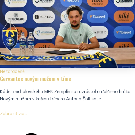
Nezaradené
Cervantes novým mužom v tíme
Káder michalovského MFK Zemplín sa rozrástol o ďalšieho hráča.
Novým mužom v košiari trénera Antona Šoltisa je...
Zobraziť viac