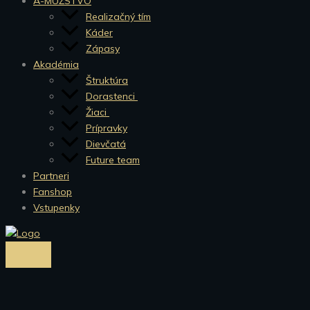
A-MUŽSTVO
Realizačný tím
Káder
Zápasy
Akadémia
Štruktúra
Dorastenci
Žiaci
Prípravky
Dievčatá
Future team
Partneri
Fanshop
Vstupenky