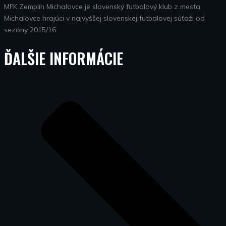
MFK Zemplín Michalovce je slovenský futbalový klub z mesta
Michalovce hrajúci v najvyššej slovenskej futbalovej súťaži od
sezóny 2015/16.
ĎALŠIE INFORMÁCIE