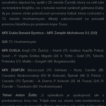
úvodného dejstva hry spálil v 20. minúte Černák, ktorý sa rútil sám
na brankára Krajčího, no v tutovke nechal vyniknúť gólmana Dukly.
Aj po zmene strán pokračoval vyrovnaný futbal, ktorý rozhodol v
72. minúte Hovhannisyan. Mladý zakončovateľ sa presadil
presnou hlavičkou po priamom kope Trusu.
MFK Dukla Banská Bystrica – MFK Zemplín Michalovce 0:1 (0:0)
Gól:
72. Hovhannisyan
MFK DUKLA:
Krejčí (75. Ďurčo) – Starší (75. Gaško), Kupčík, Prikryl,
Savič – P. Vajda, Snitka, Migaľa (26. V. Tóth) – Galič (75. Telúch),
Polievka (72. Malík) – Gregáň (46. Bogdanovski)
MFK ZEMPLÍN:
Bieszczad (70. Dehtiar) – Rota, Carrillo (85.
Casado), Beskorovainyi (50. M. Kolesár), Špiriak (46. D. Petro) –
Casado (70. Špiriak) – A. Diarra, P. Kolesár (25. M. Trusa), Grič, R.
Černák – Tounkara (60. Hovhannisyan)
Tréner Anton Šoltis:
„S výsledkom je spokojnosť, ale s
predvedenou hrou nie. Trápili sme sa, viazla nám kombinácia a