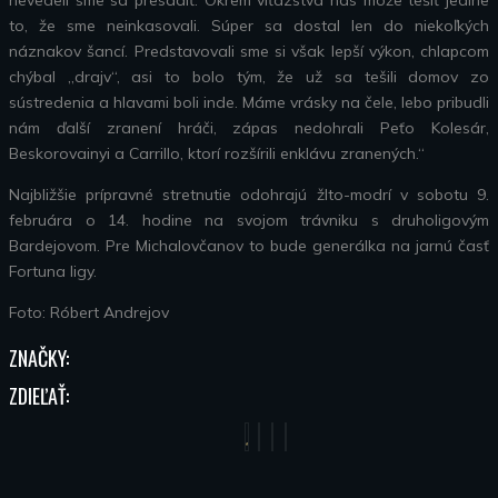
nevedeli sme sa presadiť. Okrem víťazstva nás môže tešiť jedine
to, že sme neinkasovali. Súper sa dostal len do niekoľkých
náznakov šancí. Predstavovali sme si však lepší výkon, chlapcom
chýbal „drajv“, asi to bolo tým, že už sa tešili domov zo
sústredenia a hlavami boli inde. Máme vrásky na čele, lebo pribudli
nám ďalší zranení hráči, zápas nedohrali Peťo Kolesár,
Beskorovainyi a Carrillo, ktorí rozšírili enklávu zranených.“
Najbližšie prípravné stretnutie odohrajú žlto-modrí v sobotu 9.
februára o 14. hodine na svojom trávniku s druholigovým
Bardejovom. Pre Michalovčanov to bude generálka na jarnú časť
Fortuna ligy.
Foto: Róbert Andrejov
ZNAČKY:
ZDIEĽAŤ: