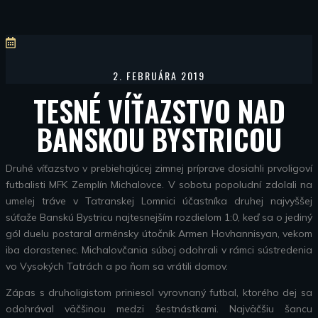
2. FEBRUÁRA 2019
TESNÉ VÍŤAZSTVO NAD
BANSKOU BYSTRICOU
Druhé víťazstvo v prebiehajúcej zimnej príprave dosiahli prvoligoví
futbalisti MFK Zemplín Michalovce. V sobotu popoludní zdolali na
umelej tráve v Tatranskej Lomnici účastníka druhej najvyššej
súťaže Banskú Bystricu najtesnejším rozdielom 1:0, keď sa o jediný
gól duelu postaral arménsky útočník Armen Hovhannisyan, vekom
iba dorastenec. Michalovčania súboj odohrali v rámci sústredenia
vo Vysokých Tatrách a po ňom sa vrátili domov.
Zápas s druholigistom priniesol vyrovnaný futbal, ktorého dej sa
odohrával väčšinou medzi šestnástkami. Najväčšiu šancu