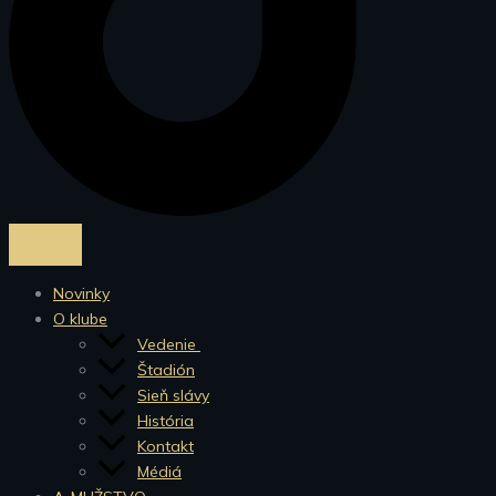
Novinky
O klube
Vedenie
Štadión
Sieň slávy
História
Kontakt
Médiá