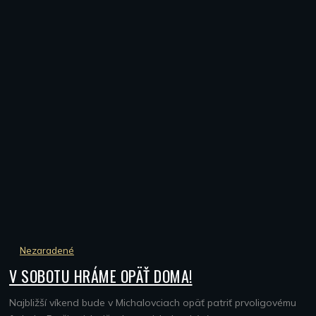
Nezaradené
V SOBOTU HRÁME OPÄŤ DOMA!
Najbližší víkend bude v Michalovciach opäť patriť prvoligovému