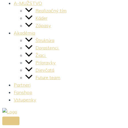
A-MUŽSTVO
Realizačný tím
Káder
Zápasy
Akadémia
Štruktúra
Dorastenci
Žiaci
Prípravky
Dievčatá
Future team
Partneri
Fanshop
Vstupenky