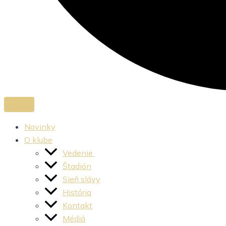
Novinky
O klube
Vedenie
Štadión
Sieň slávy
História
Kontakt
Médiá