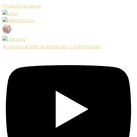
Preskočiť na obsah
Jki-facebook-light
Jki-instagram-1-light
Youtube