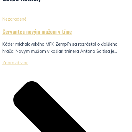
Nezaradené
Cervantes novým mužom v tíme
Káder michalovského MFK Zemplín sa rozrástol o ďalšieho
hráča. Novým mužom v košiari trénera Antona Šoltisa je...
Zobraziť viac