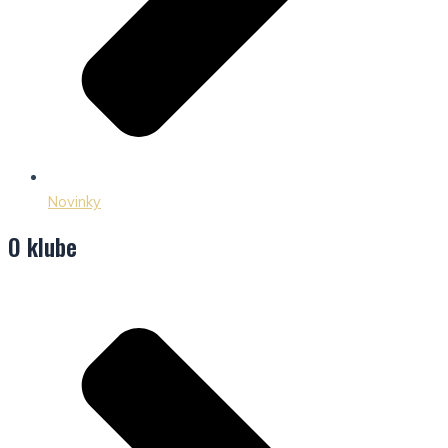
Novinky
O klube