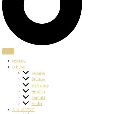
Novinky
O klube
Vedenie
Štadión
Sieň slávy
História
Kontakt
Médiá
A-MUŽSTVO