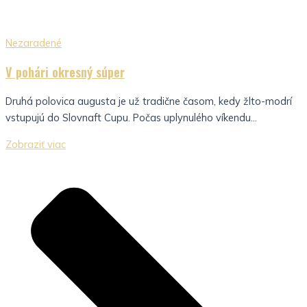
Nezaradené
V pohári okresný súper
Druhá polovica augusta je už tradične časom, kedy žlto-modrí
vstupujú do Slovnaft Cupu. Počas uplynulého víkendu...
Zobraziť viac