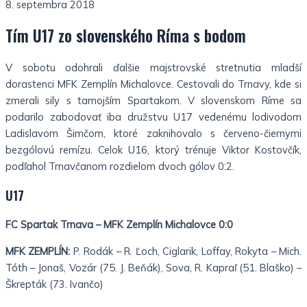
8. septembra 2018
Tím U17 zo slovenského Ríma s bodom
V sobotu odohrali ďalšie majstrovské stretnutia mladší
dorastenci MFK Zemplín Michalovce. Cestovali do Trnavy, kde si
zmerali sily s tamojším Spartakom. V slovenskom Ríme sa
podarilo zabodovať iba družstvu U17 vedenému lodivodom
Ladislavom Šimčom, ktoré zaknihovalo s červeno-čiernymi
bezgólovú remízu. Celok U16, ktorý trénuje Viktor Kostovčík,
podľahol Trnavčanom rozdielom dvoch gólov 0:2.
U17
FC Spartak Trnava – MFK Zemplín Michalovce 0:0
MFK ZEMPLÍN:
P. Rodák – R. Ľoch, Ciglarik, Loffay, Rokyta – Mich.
Tóth – Jonaš, Vozár (75. J. Beňák), Sova, R. Kapraľ (51. Blaško) –
Škrepták (73. Ivančo)