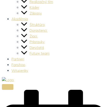
Realizačný tím
Káder
Zápasy
Akadémia
Štruktúra
Dorastenci
Žiaci
Prípravky
Dievčatá
Future team
Partneri
Fanshop
Vstupenky