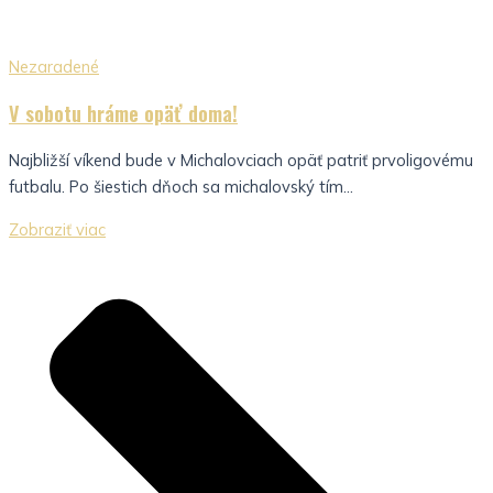
Nezaradené
V sobotu hráme opäť doma!
Najbližší víkend bude v Michalovciach opäť patriť prvoligovému
futbalu. Po šiestich dňoch sa michalovský tím...
Zobraziť viac