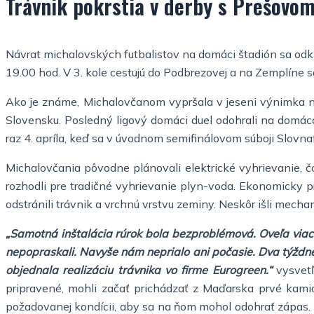
Trávnik pokrstia v derby s Prešovo
Návrat michalovských futbalistov na domáci štadión sa odkla
19.00 hod. V 3. kole cestujú do Podbrezovej a na Zemplíne sa
Ako je známe, Michalovčanom vypršala v jeseni výnimka na 
Slovensku. Posledný ligový domáci duel odohrali na domáco
raz 4. apríla, keď sa v úvodnom semifinálovom súboji Slovna
Michalovčania pôvodne plánovali elektrické vyhrievanie, 
rozhodli pre tradičné vyhrievanie plyn-voda. Ekonomicky pr
odstránili trávnik a vrchnú vrstvu zeminy. Neskôr išli mecha
„Samotná inštalácia rúrok bola bezproblémová. Oveľa viac 
nepopraskali. Navyše nám neprialo ani počasie. Dva týždne
objednala realizáciu trávnika vo firme Eurogreen.“
vysvetľ
pripravené, mohli začať prichádzať z Maďarska prvé kami
požadovanej kondícii, aby sa na ňom mohol odohrať zápas. 