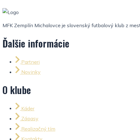
MFK Zemplín Michalovce je slovenský futbalový klub z mesta
Ďalšie informácie
Partneri
Novinky
O klube
Káder
Zápasy
Realizačný tím
Kontakty