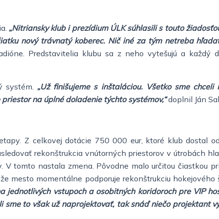
ia.
„Nitriansky klub i prezídium ÚLK súhlasili s touto žiadosť
čiatku nový trávnatý koberec. Nič iné za tým netreba hľadať
tadióne. Predstavitelia klubu sa z neho vytešujú a každý
vý systém.
„Už finišujeme s inštaláciou. Všetko sme chce
riestor na úplné doladenie týchto systémov,“
doplnil Ján Sa
 etapy. Z celkovej dotácie 750 000 eur, ktoré klub dostal 
asledovať rekonštrukcia vnútorných priestorov v útrobách hla
v. V tomto nastala zmena. Pôvodne malo určitou čiastkou pri
, že mesto momentálne podporuje rekonštrukciu hokejového 
 jednotlivých vstupoch a osobitných koridoroch pre VIP hos
Dali sme to však už naprojektovať, tak snáď niečo projektant 