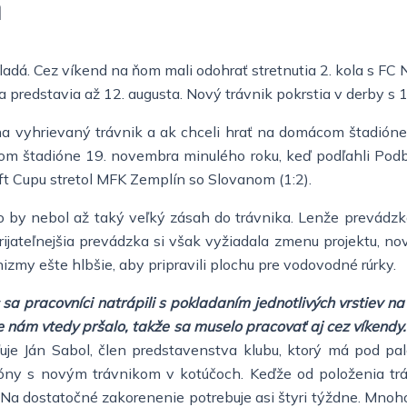
m
dá. Cez víkend na ňom mali odohrať stretnutia 2. kola s FC N
 predstavia až 12. augusta. Nový trávnik pokrstia v derby s 1
vyhrievaný trávnik a ak chceli hrať na domácom štadióne, m
m štadióne 19. novembra minulého roku, keď podľahli Podbrez
ft Cupu stretol MFK Zemplín so Slovanom (1:2).
čo by nebol až taký veľký zásah do trávnika. Lenže prevádz
ijateľnejšia prevádzka si však vyžiadala zmenu projektu, nov
nizmy ešte hlbšie, aby pripravili plochu pre vodovodné rúrky.
sa pracovníci natrápili s pokladaním jednotlivých vrstiev n
 nám vtedy pršalo, takže sa muselo pracovať aj cez víkendy
uje Ján Sabol, člen predstavenstva klubu, ktorý má pod pa
óny s novým trávnikom v kotúčoch. Keďže od položenia tráv
Na dostatočné zakorenenie potrebuje asi štyri týždne. Mnohot