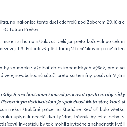
itra, no nakoniec tento duel odohrajú pod Zoborom 29. júla o
. FC Tatran Prešov.
useli si ho nainštalovať. Celú jar preto kočovali po celom
ovej 1:3. Futbalový pôst tamojší fanúšikovia prerušili len
ka by sa mohla vyšplhať do astronomických výšok, preto sa
ú verejno-obchodnú súťaž, preto sa termíny posúvali. V júni
a rúrky. S mechanizmami museli pracovať opatrne, aby rúrky
. Generálnym dodávateľom je spoločnosť Metrostav, ktorá si
lcom rekonštrukčné práce na štadióne. Keď už bolo všetko
nika uplynuli necelé dva týždne, trávnik by ešte nebol v
isícovú investíciu by tak mohli zbytočne znehodnotiť kvôli