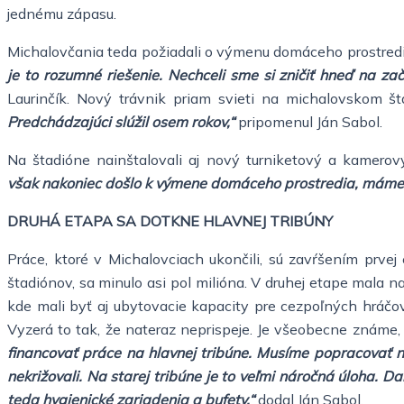
jednému zápasu.
Michalovčania teda požiadali o výmenu domáceho prostred
je to rozumné riešenie. Nechceli sme si zničiť hneď na za
Laurinčík. Nový trávnik priam svieti na michalovskom š
Predchádzajúci slúžil osem rokov,“
pripomenul Ján Sabol.
Na štadióne nainštalovali aj nový turniketový a kamero
však nakoniec došlo k výmene domáceho prostredia, máme p
DRUHÁ ETAPA SA DOTKNE HLAVNEJ TRIBÚNY
Práce, ktoré v Michalovciach ukončili, sú zavŕšením prvej
štadiónov, sa minulo asi pol milióna. V druhej etape mala n
kde mali byť aj ubytovacie kapacity pre cezpoľných hráčo
Vyzerá to tak, že nateraz neprispeje. Je všeobecne známe
financovať práce na hlavnej tribúne. Musíme popracovať na
nekrižovali. Na starej tribúne je to veľmi náročná úloha. 
teda hygienické zariadenia a bufety,“
dodal Ján Sabol.