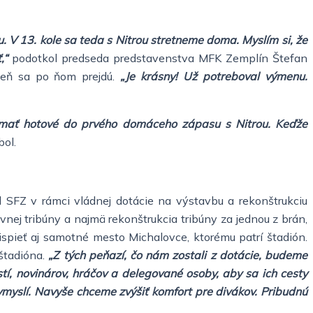
ou. V 13. kole sa teda s Nitrou stretneme doma. Myslím si, že
,“
podotkol predseda predstavenstva MFK Zemplín Štefan
 deň sa po ňom prejdú.
„Je krásny! Už potreboval výmenu.
li mať hotové do prvého domáceho zápasu s Nitrou. Keďže
bol.
od SFZ v rámci vládnej dotácie na výstavbu a rekonštrukciu
vnej tribúny a najmä rekonštrukcia tribúny za jednou z brán,
spieť aj samotné mesto Michalovce, ktorému patrí štadión.
štadióna.
„Z tých peňazí, čo nám zostali z dotácie, budeme
tí, novinárov, hráčov a delegované osoby, aby sa ich cesty
vymyslí. Navyše chceme zvýšiť komfort pre divákov. Pribudnú