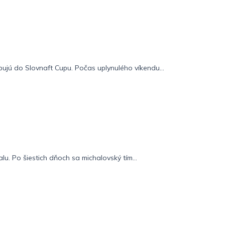
pujú do Slovnaft Cupu. Počas uplynulého víkendu...
lu. Po šiestich dňoch sa michalovský tím...