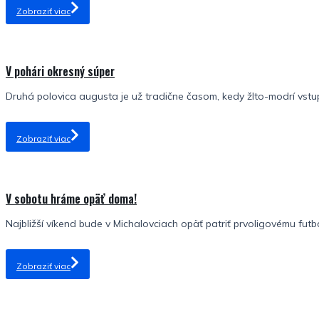
Zobraziť viac
V pohári okresný súper
Druhá polovica augusta je už tradične časom, kedy žlto-modrí vstu
Zobraziť viac
V sobotu hráme opäť doma!
Najbližší víkend bude v Michalovciach opäť patriť prvoligovému futba
Zobraziť viac