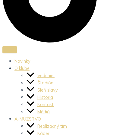
Novinky
O klube
Vedenie
Štadión
Sieň slávy
História
Kontakt
Médiá
A-MUŽSTVO
Realizačný tím
Káder