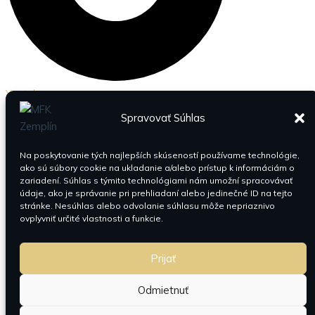
Youtube
Spravovať Súhlas
Na poskytovanie tých najlepších skúseností používame technológie,
ako sú súbory cookie na ukladanie a/alebo prístup k informáciám o
zariadení. Súhlas s týmito technológiami nám umožní spracovávať
údaje, ako je správanie pri prehliadaní alebo jedinečné ID na tejto
stránke. Nesúhlas alebo odvolanie súhlasu môže nepriaznivo
ovplyvniť určité vlastnosti a funkcie.
Prijať
Odmietnuť