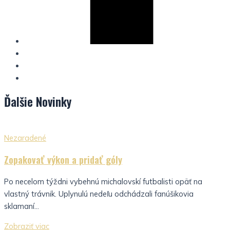
Ďalšie
Novinky
Nezaradené
Zopakovať výkon a pridať góly
Po necelom týždni vybehnú michalovskí futbalisti opäť na
vlastný trávnik. Uplynulú nedeľu odchádzali fanúšikovia
sklamaní...
Zobraziť viac