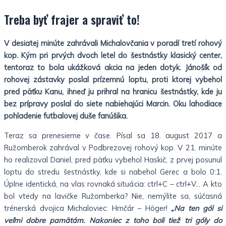
Treba byť frajer a spraviť to!
V desiatej minúte zahrávali Michalovčania v poradí tretí rohový
kop. Kým pri prvých dvoch letel do šestnástky klasický center,
tentoraz to bola ukážková akcia na jeden dotyk. Jánošík od
rohovej zástavky poslal prízemnú loptu, proti ktorej vybehol
pred päťku Kanu, ihneď ju prihral na hranicu šestnástky, kde ju
bez prípravy poslal do siete nabiehajúci Marcin. Oku lahodiace
pohladenie futbalovej duše fanúšika.
Teraz sa prenesieme v čase. Písal sa 18. august 2017 a
Ružomberok zahrával v Podbrezovej rohový kop. V 21. minúte
ho realizoval Daniel, pred päťku vybehol Haskič, z prvej posunul
loptu do stredu šestnástky, kde si nabehol Gerec a bolo 0:1.
Úplne identická, na vlas rovnaká situácia: ctrl+C – ctrl+V… A kto
bol vtedy na lavičke Ružomberka? Nie, nemýlite sa, súčasná
trénerská dvojica Michaloviec: Hrnčár – Höger!
„Na ten gól si
veľmi dobre pamätám. Nakoniec z toho boli tiež tri góly do