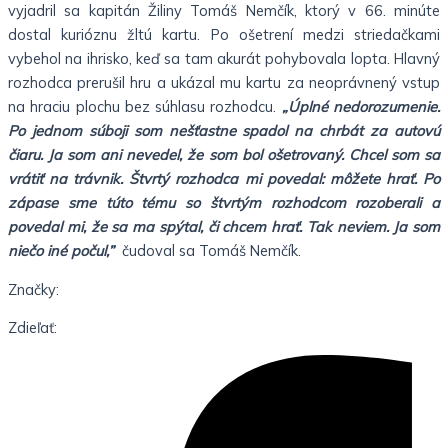
vyjadril sa kapitán Žiliny Tomáš Nemčík, ktorý v 66. minúte
dostal kurióznu žltú kartu. Po ošetrení medzi striedačkami
vybehol na ihrisko, keď sa tam akurát pohybovala lopta. Hlavný
rozhodca prerušil hru a ukázal mu kartu za neoprávnený vstup
na hraciu plochu bez súhlasu rozhodcu.
„Úplné nedorozumenie.
Po jednom súboji som nešťastne spadol na chrbát za autovú
čiaru. Ja som ani nevedel, že som bol ošetrovaný. Chcel som sa
vrátiť na trávnik. Štvrtý rozhodca mi povedal: môžete hrať. Po
zápase sme túto tému so štvrtým rozhodcom rozoberali a
povedal mi, že sa ma spýtal, či chcem hrať. Tak neviem. Ja som
niečo iné počul,”
čudoval sa Tomáš Nemčík.
Značky:
Zdieľať: