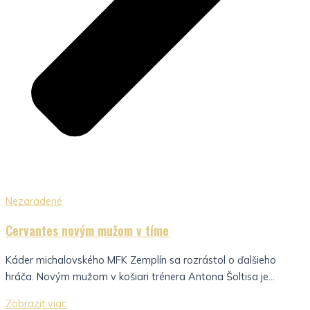
Nezaradené
Cervantes novým mužom v tíme
Káder michalovského MFK Zemplín sa rozrástol o ďalšieho
hráča. Novým mužom v košiari trénera Antona Šoltisa je...
Zobraziť viac