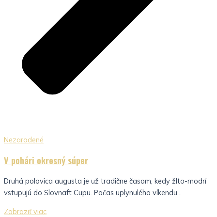
Nezaradené
V pohári okresný súper
Druhá polovica augusta je už tradične časom, kedy žlto-modrí
vstupujú do Slovnaft Cupu. Počas uplynulého víkendu...
Zobraziť viac