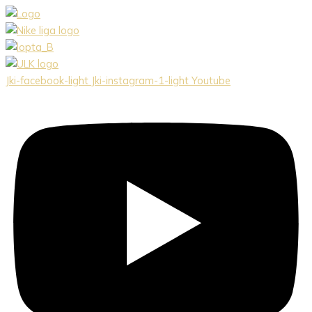
Preskočiť
na
obsah
Jki-facebook-light
Jki-instagram-1-light
Youtube