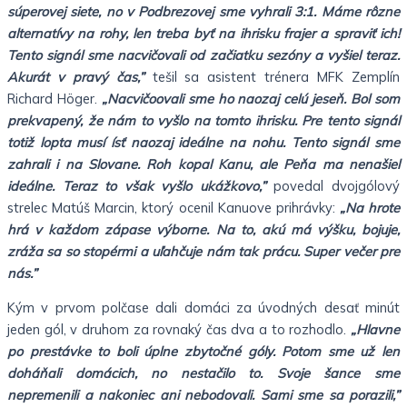
súperovej siete, no v Podbrezovej sme vyhrali 3:1. Máme rôzne
alternatívy na rohy, len treba byť na ihrisku frajer a spraviť ich!
Tento signál sme nacvičovali od začiatku sezóny a vyšiel teraz.
Akurát v pravý čas,”
tešil sa asistent trénera MFK Zemplín
Richard Höger.
„Nacvičoovali sme ho naozaj celú jeseň. Bol som
prekvapený, že nám to vyšlo na tomto ihrisku. Pre tento signál
totiž lopta musí ísť naozaj ideálne na nohu. Tento signál sme
zahrali i na Slovane. Roh kopal Kanu, ale Peňa ma nenašiel
ideálne. Teraz to však vyšlo ukážkovo,”
povedal dvojgólový
strelec Matúš Marcin, ktorý ocenil Kanuove prihrávky:
„Na hrote
hrá v každom zápase výborne. Na to, akú má výšku, bojuje,
zráža sa so stopérmi a uľahčuje nám tak prácu. Super večer pre
nás.”
Kým v prvom polčase dali domáci za úvodných desať minút
jeden gól, v druhom za rovnaký čas dva a to rozhodlo.
„Hlavne
po prestávke to boli úplne zbytočné góly. Potom sme už len
doháňali domácich, no nestačilo to. Svoje šance sme
nepremenili a nakoniec ani nebodovali. Sami sme sa porazili,”