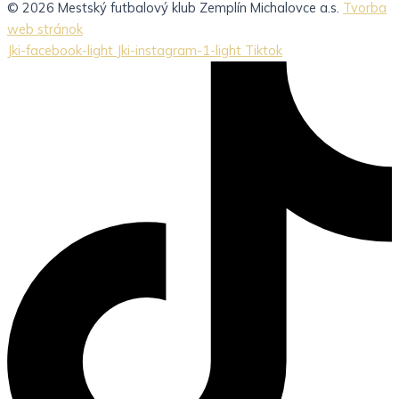
© 2026 Mestský futbalový klub Zemplín Michalovce a.s.
Tvorba
web stránok
Jki-facebook-light
Jki-instagram-1-light
Tiktok