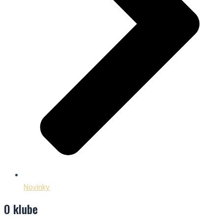
Novinky
O klube