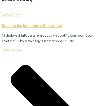
Nezaradené
Domáca deľba bodov s Komárnom
Michalovskí futbalisti remizovali v sobotňajšom domácom
stretnutí 3. kola Niké ligy s Komárnom 1:1. Na...
Zobraziť viac