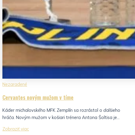
Nezaradené
Cervantes novým mužom v tíme
Káder michalovského MFK Zemplín sa rozrástol o ďalšieho
hráča. Novým mužom v košiari trénera Antona Šoltisa je...
Zobraziť viac