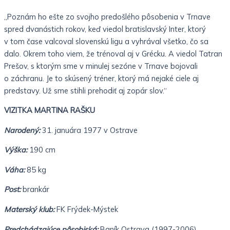
„Poznám ho ešte zo svojho predošlého pôsobenia v Trnave
spred dvanástich rokov, keď viedol bratislavský Inter, ktorý
v tom čase valcoval slovenskú ligu a vyhrával všetko, čo sa
dalo. Okrem toho viem, že trénoval aj v Grécku. A viedol Tatran
Prešov, s ktorým sme v minulej sezóne v Trnave bojovali
o záchranu. Je to skúsený tréner, ktorý má nejaké ciele aj
predstavy. Už sme stihli prehodiť aj zopár slov.“
VIZITKA MARTINA RAŠKU
Narodený:
31. januára 1977 v Ostrave
Výška:
190 cm
Váha:
85 kg
Post:
brankár
Materský klub:
FK Frýdek-Mýstek
Predchádzajúce pôsobiská:
Baník Ostrava (1997-2006),