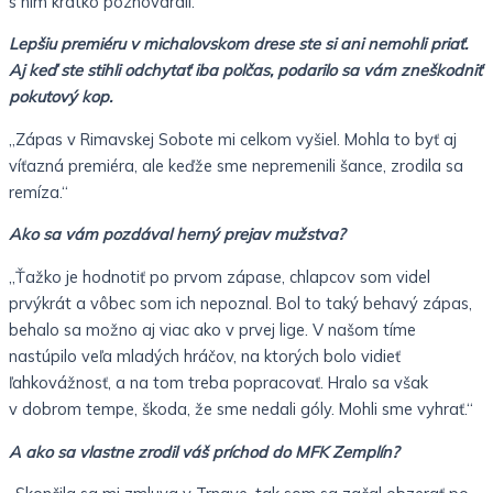
s ním krátko pozhovárali.
Lepšiu premiéru v michalovskom drese ste si ani nemohli priať.
Aj keď ste stihli odchytať iba polčas, podarilo sa vám zneškodniť
pokutový kop.
„Zápas v Rimavskej Sobote mi celkom vyšiel. Mohla to byť aj
víťazná premiéra, ale keďže sme nepremenili šance, zrodila sa
remíza.“
Ako sa vám pozdával herný prejav mužstva?
„Ťažko je hodnotiť po prvom zápase, chlapcov som videl
prvýkrát a vôbec som ich nepoznal. Bol to taký behavý zápas,
behalo sa možno aj viac ako v prvej lige. V našom tíme
nastúpilo veľa mladých hráčov, na ktorých bolo vidieť
ľahkovážnosť, a na tom treba popracovať. Hralo sa však
v dobrom tempe, škoda, že sme nedali góly. Mohli sme vyhrať.“
A ako sa vlastne zrodil váš príchod do MFK Zemplín?