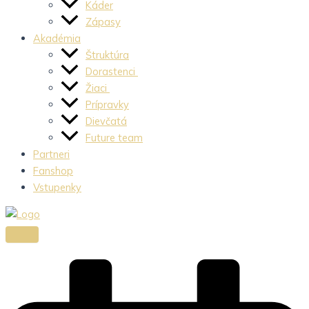
Káder
Zápasy
Akadémia
Štruktúra
Dorastenci
Žiaci
Prípravky
Dievčatá
Future team
Partneri
Fanshop
Vstupenky