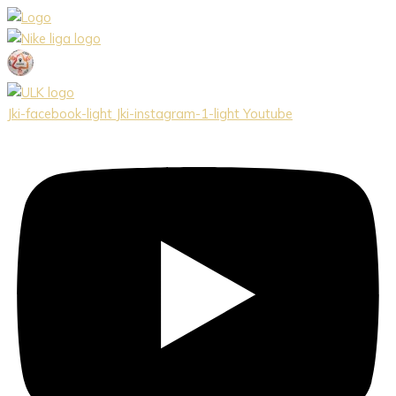
Preskočiť
na
obsah
Jki-facebook-light
Jki-instagram-1-light
Youtube