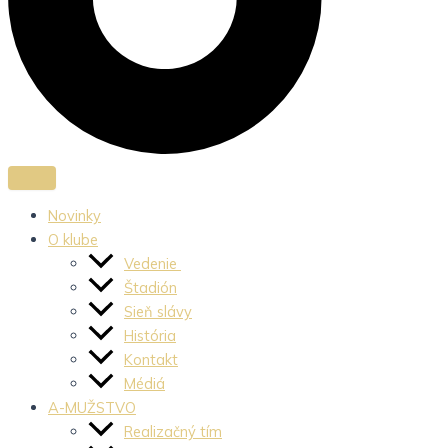
Novinky
O klube
Vedenie
Štadión
Sieň slávy
História
Kontakt
Médiá
A-MUŽSTVO
Realizačný tím