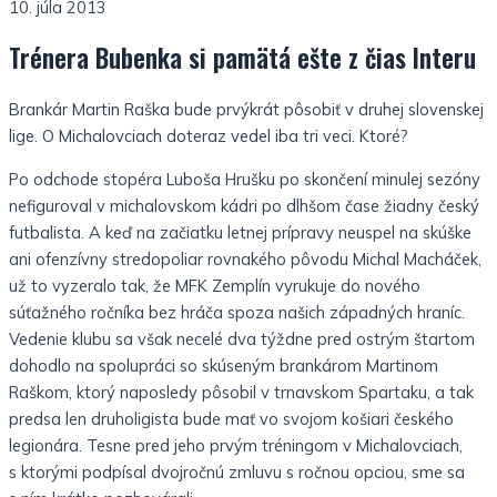
10. júla 2013
Trénera Bubenka si pamätá ešte z čias Interu
Brankár Martin Raška bude prvýkrát pôsobiť v druhej slovenskej
lige. O Michalovciach doteraz vedel iba tri veci. Ktoré?
Po odchode stopéra Luboša Hrušku po skončení minulej sezóny
nefiguroval v michalovskom kádri po dlhšom čase žiadny český
futbalista. A keď na začiatku letnej prípravy neuspel na skúške
ani ofenzívny stredopoliar rovnakého pôvodu Michal Macháček,
už to vyzeralo tak, že MFK Zemplín vyrukuje do nového
súťažného ročníka bez hráča spoza našich západných hraníc.
Vedenie klubu sa však necelé dva týždne pred ostrým štartom
dohodlo na spolupráci so skúseným brankárom Martinom
Raškom, ktorý naposledy pôsobil v trnavskom Spartaku, a tak
predsa len druholigista bude mať vo svojom košiari českého
legionára. Tesne pred jeho prvým tréningom v Michalovciach,
s ktorými podpísal dvojročnú zmluvu s ročnou opciou, sme sa