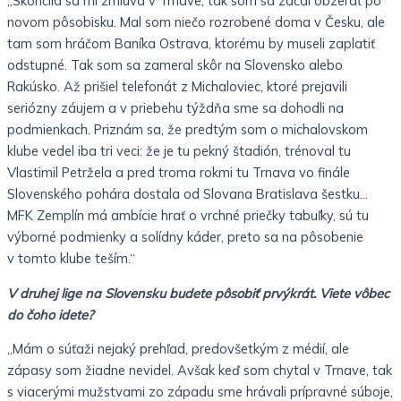
„Skončila sa mi zmluva v Trnave, tak som sa začal obzerať po
novom pôsobisku. Mal som niečo rozrobené doma v Česku, ale
tam som hráčom Baníka Ostrava, ktorému by museli zaplatiť
odstupné. Tak som sa zameral skôr na Slovensko alebo
Rakúsko. Až prišiel telefonát z Michaloviec, ktoré prejavili
seriózny záujem a v priebehu týždňa sme sa dohodli na
podmienkach. Priznám sa, že predtým som o michalovskom
klube vedel iba tri veci: že je tu pekný štadión, trénoval tu
Vlastimil Petržela a pred troma rokmi tu Trnava vo finále
Slovenského pohára dostala od Slovana Bratislava šestku…
MFK Zemplín má ambície hrať o vrchné priečky tabuľky, sú tu
výborné podmienky a solídny káder, preto sa na pôsobenie
v tomto klube teším.“
V druhej lige na Slovensku budete pôsobiť prvýkrát. Viete vôbec
do čoho idete?
„Mám o súťaži nejaký prehľad, predovšetkým z médií, ale
zápasy som žiadne nevidel. Avšak keď som chytal v Trnave, tak
s viacerými mužstvami zo západu sme hrávali prípravné súboje,