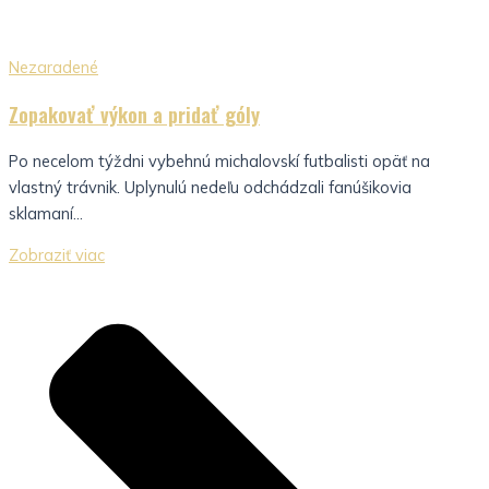
Nezaradené
Zopakovať výkon a pridať góly
Po necelom týždni vybehnú michalovskí futbalisti opäť na
vlastný trávnik. Uplynulú nedeľu odchádzali fanúšikovia
sklamaní...
Zobraziť viac