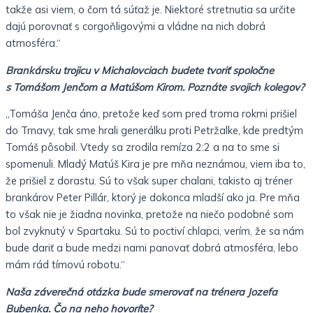
takže asi viem, o čom tá súťaž je. Niektoré stretnutia sa určite
dajú porovnať s corgoňligovými a vládne na nich dobrá
atmosféra.“
Brankársku trojicu v Michalovciach budete tvoriť spoločne
s Tomášom Jenčom a Matúšom Kirom. Poznáte svojich kolegov?
„Tomáša Jenča áno, pretože keď som pred troma rokmi prišiel
do Trnavy, tak sme hrali generálku proti Petržalke, kde predtým
Tomáš pôsobil. Vtedy sa zrodila remíza 2:2 a na to sme si
spomenuli. Mladý Matúš Kira je pre mňa neznámou, viem iba to,
že prišiel z dorastu. Sú to však super chalani, takisto aj tréner
brankárov Peter Pillár, ktorý je dokonca mladší ako ja. Pre mňa
to však nie je žiadna novinka, pretože na niečo podobné som
bol zvyknutý v Spartaku. Sú to poctiví chlapci, verím, že sa nám
bude dariť a bude medzi nami panovať dobrá atmosféra, lebo
mám rád tímovú robotu.“
Naša záverečná otázka bude smerovať na trénera Jozefa
Bubenka. Čo na neho hovoríte?