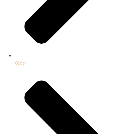
Káder