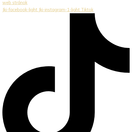
web stránok
Jki-facebook-light
Jki-instagram-1-light
Tiktok