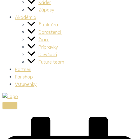
Káder
Zápasy
Akadémia
Štruktúra
Dorastenci
Žiaci
Prípravky
Dievčatá
Future team
Partneri
Fanshop
Vstupenky