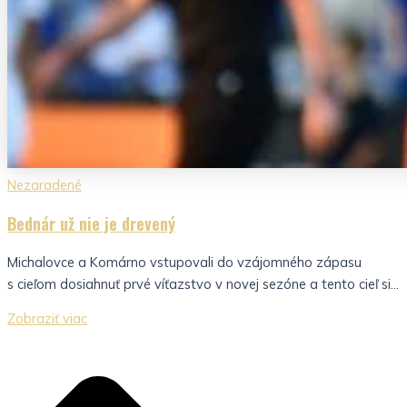
Nezaradené
Bednár už nie je drevený
Michalovce a Komárno vstupovali do vzájomného zápasu
s cieľom dosiahnuť prvé víťazstvo v novej sezóne a tento cieľ si...
Zobraziť viac