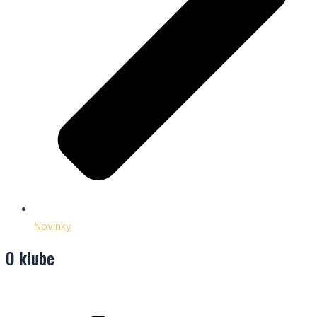
Novinky
O klube