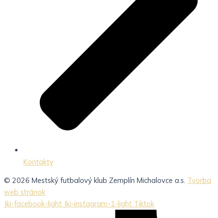
Kontakty
© 2026 Mestský futbalový klub Zemplín Michalovce a.s.
Tvorba
web stránok
Jki-facebook-light
Jki-instagram-1-light
Tiktok