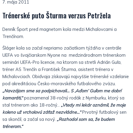
7. mája 2011
Trénerské puto Šturma verzus Petržela
Denník Šport pred magnetom kola medzi Michalovcami a
Trenčínom.
Šláger kola sa začal nepriamo začiatkom týždňa v centrále
UEFA vo švajčiarskom Nyone na medzinárodnom trénerskom
seminári UEFA-Pro licencie, na ktorom sa stretli Adrián Guľa,
tréner AS Trenčín a František Šturma, asistent trénera v
Michalovciach. Obidvaja získavajú najvyššie trénerské vzdelanie
pod akreditáciou Česko-moravského futbalového zväzu.
„Navzájom sme sa podpichovali… S ‚Aďom‘ Guľom me dobrí
kamaráti,“
poznamenal 38-ročný rodák z Nymburku, ktorý sa
stal trénerom ako 18-ročný…
„Vtedy mi lekár oznámil, že moje
koleno už vrcholovú záťaž nezvládne…“
Prvotný futbalový sen
sa skončil, a začal sa nový.
„Rozhodol som sa, že budem
trénerom.“