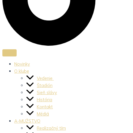
Novinky
O klube
Vedenie
Štadión
Sieň slávy
História
Kontakt
Médiá
A-MUŽSTVO
Realizačný tím