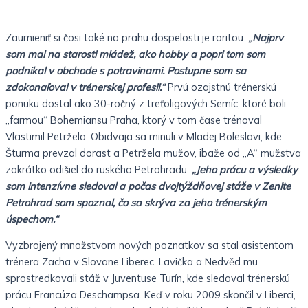
Zaumieniť si čosi také na prahu dospelosti je raritou.
„
Najprv
som mal na starosti mládež, ako hobby a popri tom som
podnikal v obchode s potravinami. Postupne som sa
zdokonaľoval v trénerskej profesii.“
Prvú ozajstnú trénerskú
ponuku dostal ako 30-ročný z treťoligových Semíc, ktoré boli
„farmou“ Bohemiansu Praha, ktorý v tom čase trénoval
Vlastimil Petržela. Obidvaja sa minuli v Mladej Boleslavi, kde
Šturma prevzal dorast a Petržela mužov, ibaže od „A“ mužstva
zakrátko odišiel do ruského Petrohradu.
„Jeho prácu a výsledky
som intenzívne sledoval a počas dvojtýždňovej stáže v Zenite
Petrohrad som spoznal, čo sa skrýva za jeho trénerským
úspechom.“
Vyzbrojený množstvom nových poznatkov sa stal asistentom
trénera Zacha v Slovane Liberec. Lavička a Nedvěd mu
sprostredkovali stáž v Juventuse Turín, kde sledoval trénerskú
prácu Francúza Deschampsa. Keď v roku 2009 skončil v Liberci,