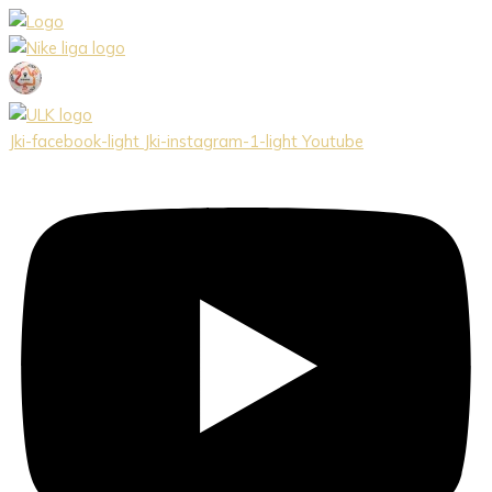
Preskočiť
na
obsah
Jki-facebook-light
Jki-instagram-1-light
Youtube