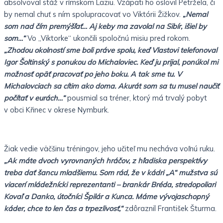
absolvoval stáž v rímskom Laziu. Vzápäti ho oslovil Petržela, či
by nemal chuť s ním spolupracovať vo Viktórii Žižkov.
„Nemal
som nad čím premýšľať… Aj keby ma zavolal na Sibír, išiel by
som…“
Vo „Viktorke“ ukončili spoločnú misiu pred rokom.
„Zhodou okolností sme boli práve spolu, keď Vlastovi telefonoval
Igor Šoltinský s ponukou do Michaloviec. Keď ju prijal, ponúkol mi
možnosť opäť pracovať po jeho boku. A tak sme tu. V
Michalovciach sa cítim ako doma. Akurát som sa tu musel naučiť
počítať v eurách…“
pousmial sa tréner, ktorý má trvalý pobyt
v obci Křinec v okrese Nymburk.
Žiak vedie väčšinu tréningov, jeho učiteľ mu necháva voľnú ruku.
„Ak máte dvoch vyrovnaných hráčov, z hľadiska perspektívy
treba dať šancu mladšiemu. Som rád, že v kádri „A“ mužstva sú
viacerí mládežnícki reprezentanti – brankár Bréda, stredopoliari
Kovaľ a Danko, útočníci Špilár a Kunca. Máme vývojaschopný
káder, chce to len čas a trpezlivosť,“
zdôraznil František Šturma.