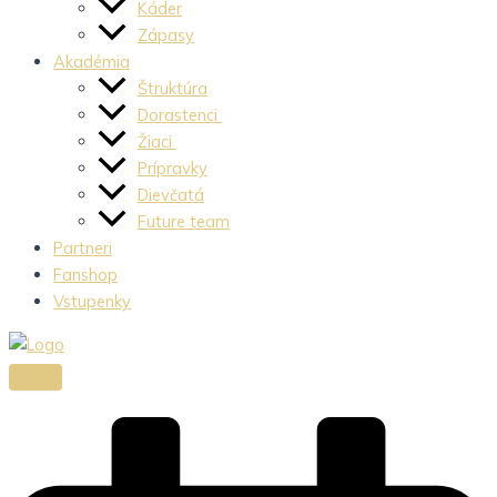
Káder
Zápasy
Akadémia
Štruktúra
Dorastenci
Žiaci
Prípravky
Dievčatá
Future team
Partneri
Fanshop
Vstupenky