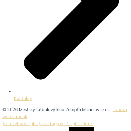
Kontakty
© 2026 Mestský futbalový klub Zemplín Michalovce a.s.
Tvorba
web stránok
Jki-facebook-light
Jki-instagram-1-light
Tiktok