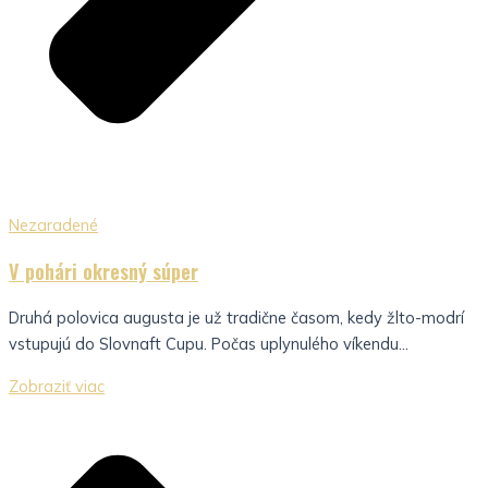
Nezaradené
V pohári okresný súper
Druhá polovica augusta je už tradične časom, kedy žlto-modrí
vstupujú do Slovnaft Cupu. Počas uplynulého víkendu...
Zobraziť viac