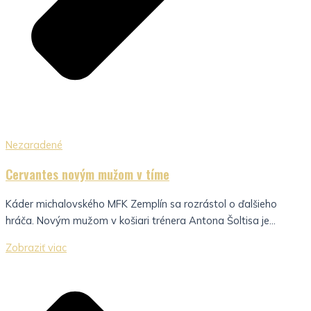
Nezaradené
Cervantes novým mužom v tíme
Káder michalovského MFK Zemplín sa rozrástol o ďalšieho
hráča. Novým mužom v košiari trénera Antona Šoltisa je...
Zobraziť viac