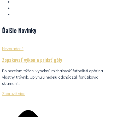
Ďalšie
Novinky
Nezaradené
Zopakovať výkon a pridať góly
Po necelom týždni vybehnú michalovskí futbalisti opäť na
vlastný trávnik. Uplynulú nedeľu odchádzali fanúšikovia
sklamaní...
Zobraziť viac