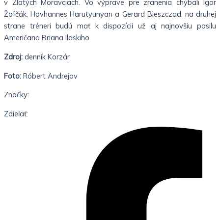
v Zlatých Moravciach. Vo výprave pre zranenia chýbali Igor
Žofčák, Hovhannes Harutyunyan a Gerard Bieszczad, na druhej
strane tréneri budú mať k dispozícii už aj najnovšiu posilu
Američana Briana Iloskiho.
Zdroj:
denník Korzár
Foto:
Róbert Andrejov
Značky:
Zdieľať: