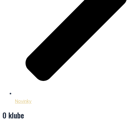
Novinky
O klube