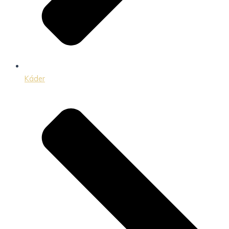
Káder