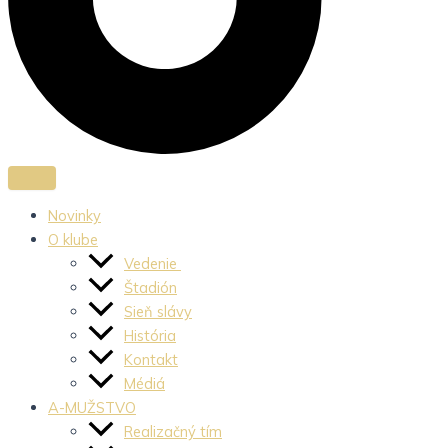
Novinky
O klube
Vedenie
Štadión
Sieň slávy
História
Kontakt
Médiá
A-MUŽSTVO
Realizačný tím