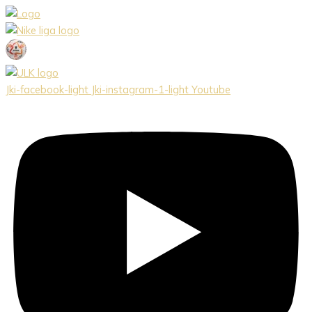
Preskočiť
na
obsah
Jki-facebook-light
Jki-instagram-1-light
Youtube