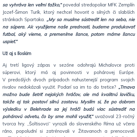
sa vyhráva len veľmi ťažko,“
povedal stredopoliar MFK Zemplín
Jozef-Šimon Turík, ktorý nechcel hovoriť o silných či slabších
stránkach Spartaka.
„My sa musíme sústrediť len na seba, nie
na súpera. Ak využijeme naše prednosti, budeme produkovať
futbal, aký vieme, a premeníme šance, potom máme šancu
uspieť.“
Už aj s Iloskim
Aj tretí ligový zápas v sezóne odohrajú Michalovce proti
súperovi, ktorý má aj povinnosti v pohárovej Európe.
V predošlých dvoch prípadoch nahustenejší program svojich
rivalov nedokázali využiť. Podarí sa im to do tretice?
„Trnava
možno bude šetriť nejakých hráčov, ale má kvalitnú lavičku,
takže aj tak postaví silnú zostavu. Myslím si, že po dobrom
výsledku v Belehrade sa jej hráči budú viac sústrediť na
pohárovú odvetu, čo by sme mohli využiť,“
uvažoval 23-ročný
tvorca hry. „Šoltisovci“ vyrazili do slovenského Ríma už včera
ráno, popoludní si zatrénovali v Žitavanoch a prenocovali