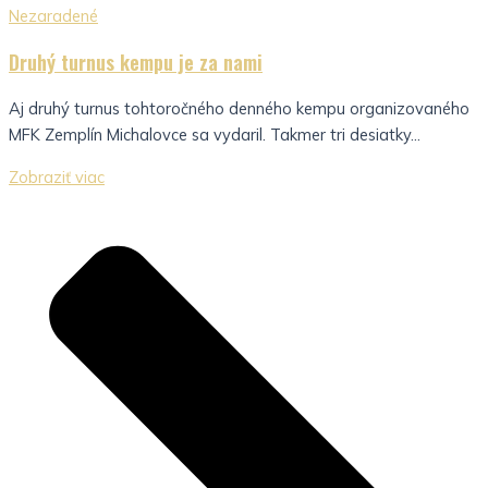
Nezaradené
Druhý turnus kempu je za nami
Aj druhý turnus tohtoročného denného kempu organizovaného
MFK Zemplín Michalovce sa vydaril. Takmer tri desiatky...
Zobraziť viac