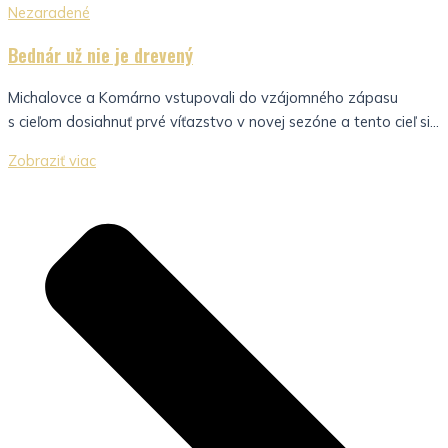
Nezaradené
Bednár už nie je drevený
Michalovce a Komárno vstupovali do vzájomného zápasu
s cieľom dosiahnuť prvé víťazstvo v novej sezóne a tento cieľ si...
Zobraziť viac