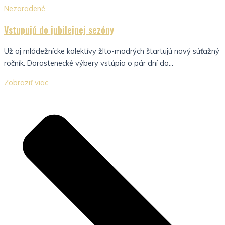
Nezaradené
Vstupujú do jubilejnej sezóny
Už aj mládežnícke kolektívy žlto-modrých štartujú nový súťažný
ročník. Dorastenecké výbery vstúpia o pár dní do...
Zobraziť viac