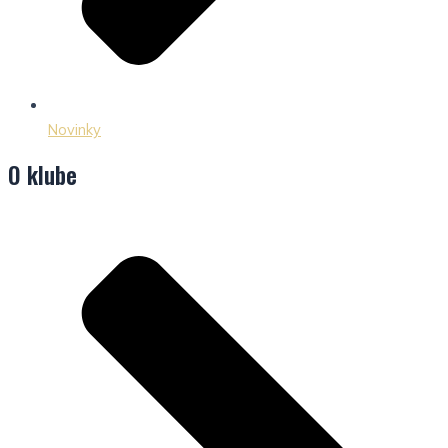
Novinky
O klube