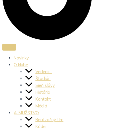
Novinky
O klube
Vedenie
Štadión
Sieň slávy
História
Kontakt
Médiá
A-MUŽSTVO
Realizačný tím
Káder