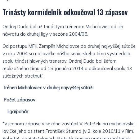
Trinásty kormidelník odkoučoval 13 zápasov
Ondrej Duda bol už trinástym trénerom Michaloviec od ich
návratu do druhej ligy v sezóne 2004/05.
Od postupu MFK Zemplín Michalovce do druhej najvyššej súťaže
v roku 2004 sa na lavičke nášho seniorského tímu vystriedalo
spolu trinásť hlavných trénerov. Ondrej Duda bol šéfom
realizačného tímu od 15. januára 2014 a odkoučoval spolu 13
súťažných stretnutí.
Tréneri Michaloviec v druhej najvyššej súťaži:
Počet zápasov
liga/pohár
*v jednom zápase v sezóne zastúpil V. Petrželu na michalovskej
lavičke jeho asistent František Šturma (v 2. kole 2010/11 v Rim.
Sobote), do Petrželových štatistík sme ho preto nezarátavali