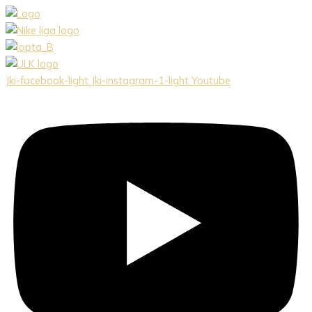
Preskočiť
na
obsah
Jki-facebook-light
Jki-instagram-1-light
Youtube