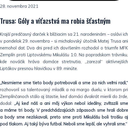
28. novembra 2021
Trusa: Góly a víťazstvá ma robia šťastným
Krajší predčasný darček k blížiacim sa 21. narodeninám – oslávi ich
v pondelok 29. novembra – si michalovský útočník Matej Trusa ani
nemohol dať. Dva dni pred ich dovŕšením rozhodol o triumfe MFK
Zemplín proti Liptovskému Mikulášu 1:0. Na popradskom trávniku,
kde nováčik hráva domáce stretnutia, „zarezal“ aktívnejších
Liptákov presnou hlavičkou v 89. minúte.
„Nesmierne sme tieto body potrebovali a sme za nich veľmi radi,“
rozhovoril sa talentovaný mladík a na margo duelu, v ktorom pri
Zemplínčanoch stálo aj šťastie, keď domáci dvakrát mierili do žrde,
dodal:
„Aj keď náš a ani môj výkon nebol ideálny, zvíťazili sm
a máme tri body. V predchádzajúcich zápasoch sme hrali dobre
a body sme nezískavali, preto sme proti Mikulášu boli trošku aj
pod tlakom. Aj taký býva futbal. Neboli sme lepší, ale vyhrali sme.“