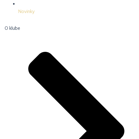
Novinky
O klube