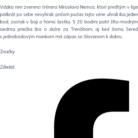
Vďaka nim zverenci trénera Miroslava Nemca, ktorí predtým v lige
päťkrát po sebe nevyhrali, pričom počas tejto série uhrali iba jeden
bod, zostali v boji o hornú šestku. S 20 bodmi patrí žlto-modrým
siedma priečka iba o skóre za Trenčínom, aj keď ôsma Sereď
s jednobodovým mankom má zápas so Slovanom k dobru.
Značky:
Zdieľať: