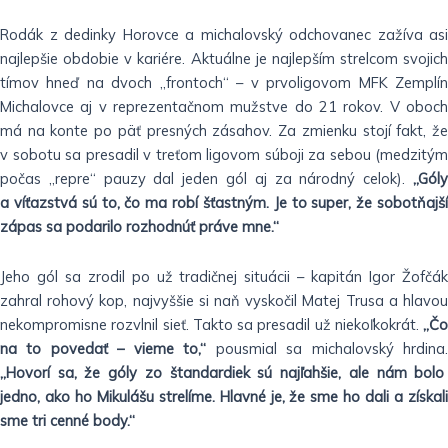
Rodák z dedinky Horovce a michalovský odchovanec zažíva asi
najlepšie obdobie v kariére. Aktuálne je najlepším strelcom svojich
tímov hneď na dvoch „frontoch“ – v prvoligovom MFK Zemplín
Michalovce aj v reprezentačnom mužstve do 21 rokov. V oboch
má na konte po päť presných zásahov. Za zmienku stojí fakt, že
v sobotu sa presadil v treťom ligovom súboji za sebou (medzitým
počas „repre“ pauzy dal jeden gól aj za národný celok).
„Góly
a víťazstvá sú to, čo ma robí šťastným. Je to super, že sobotňajší
zápas sa podarilo rozhodnúť práve mne.“
Jeho gól sa zrodil po už tradičnej situácii – kapitán Igor Žofčák
zahral rohový kop, najvyššie si naň vyskočil Matej Trusa a hlavou
nekompromisne rozvlnil sieť. Takto sa presadil už niekoľkokrát.
„Čo
na to povedať – vieme to,“
pousmial sa michalovský hrdina
„Hovorí sa, že góly zo štandardiek sú najľahšie, ale nám bolo
jedno, ako ho Mikulášu strelíme. Hlavné je, že sme ho dali a získali
sme tri cenné body.“