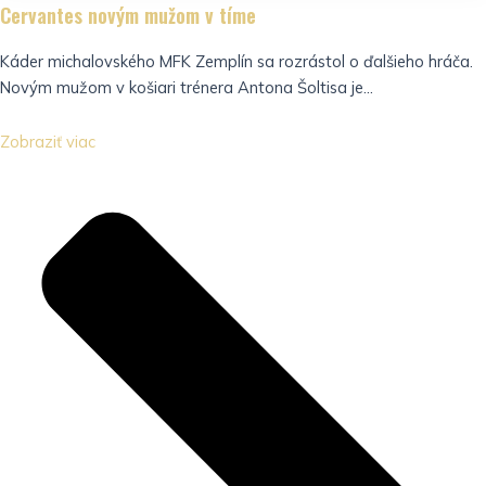
Cervantes novým mužom v tíme
Káder michalovského MFK Zemplín sa rozrástol o ďalšieho hráča.
Novým mužom v košiari trénera Antona Šoltisa je...
Zobraziť viac