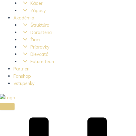
Káder
Zápasy
Akadémia
Štruktúra
Dorastenci
Žiaci
Prípravky
Dievčatá
Future team
Partneri
Fanshop
Vstupenky