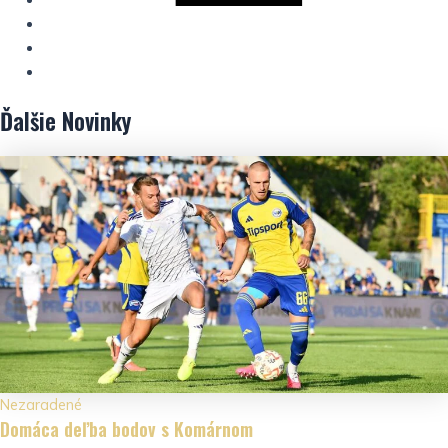
Ďalšie
Novinky
Nezaradené
Domáca deľba bodov s Komárnom