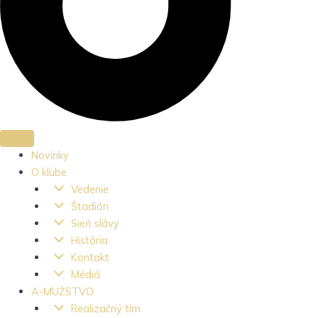
Novinky
O klube
Vedenie
Štadión
Sieň slávy
História
Kontakt
Médiá
A-MUŽSTVO
Realizačný tím