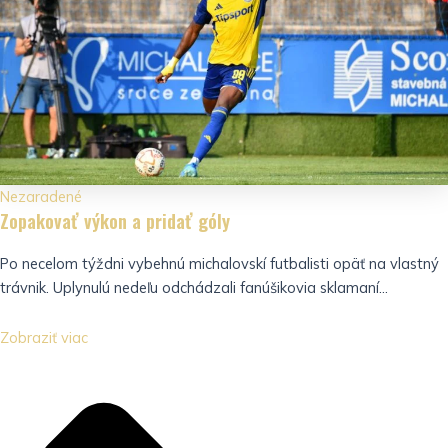
Nezaradené
Zopakovať výkon a pridať góly
Po necelom týždni vybehnú michalovskí futbalisti opäť na vlastný
trávnik. Uplynulú nedeľu odchádzali fanúšikovia sklamaní...
Zobraziť viac