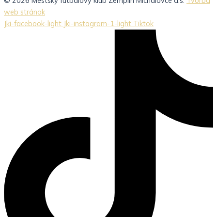
© 2026 Mestský futbalový klub Zemplín Michalovce a.s.
Tvorba
web stránok
Jki-facebook-light
Jki-instagram-1-light
Tiktok