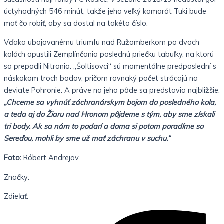
úctyhodných 546 minút, takže jeho veľký kamarát Tuki bude
mať čo robiť, aby sa dostal na takéto číslo.
Vďaka ubojovanému triumfu nad Ružomberkom po dvoch
kolách opustili Zemplínčania poslednú priečku tabuľky, na ktorú
sa prepadli Nitrania. „Šoltisovci“ sú momentálne predposlední s
náskokom troch bodov, pričom rovnaký počet strácajú na
deviate Pohronie. A práve na jeho pôde sa predstavia najbližšie.
„Chceme sa vyhnúť záchranárskym bojom do posledného kola,
a teda aj do Žiaru nad Hronom pôjdeme s tým, aby sme získali
tri body. Ak sa nám to podarí a doma si potom poradíme so
Sereďou, mohli by sme už mať záchranu v suchu.“
Foto:
Róbert Andrejov
Značky:
Zdieľať: