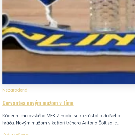
Nezaradené
Cervantes novým mužom v tíme
Káder michalovského MFK Zemplín sa rozrástol o ďalšieho
hráča. Novým mužom v košiari trénera Antona Šoltisa je...
Zobraziť viac