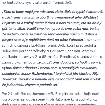
ho fantasticky vychytal brankár Tomáš Dráb.
„Tieto tri body majú pre nás cenu zlata. Bolo to typické stretnutie
o záchranu, v ktorom si oba tímy uvedomovali jeho dôležitosť.
Bojovalo sa o každý meter ihriska a bolo to o tom, kto dá druhý
gól, ten zvíťazí. Vsietili sme ho my, za čo sme veľmi radi. Verím,
že po tejto výhre sa zdvihne sebavedomie nášho mužstva a
prejaví sa to aj v najbližšom dueli na pôde Pohronia,“
rozhovoril
sa hrdina súboja s Liptákmi Tomáš Dráb, ktorý predviedol aj
ďalšie dva parádne zákroky a ziež proti Regálimu, ktorému
zneškodnil tutovky v 2. a 65. minúte. Penaltovú situáciu z konca
zápasu okomentoval takto:
„Stranu, do ktorej sa hodím, som si
vybral úplne náhodou. Pozeral som si predošlých exekútorov
pokutových kopov Ružomberka, ktorými boli Ján Maslo a Filip
Twardzik, Regáli ale penaltu ešte nezahrával. Veril som si však,
že jedenástku chytím a podarilo sa.“
Pre 21-ročného odchovanca MFK Zemplín bol sobotňajší duel
iba piatym na ligovej scéne. Proti Ružomberku si zachytal už
druhýkrát a ani na jeden z týchto dvoch štartov nezabudne.