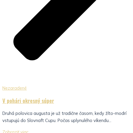
Nezaradené
V pohári okresný súper
Druhá polovica augusta je už tradične časom, kedy žlto-modrí
vstupujú do Slovnaft Cupu. Počas uplynulého víkendu...
Zobraziť viac