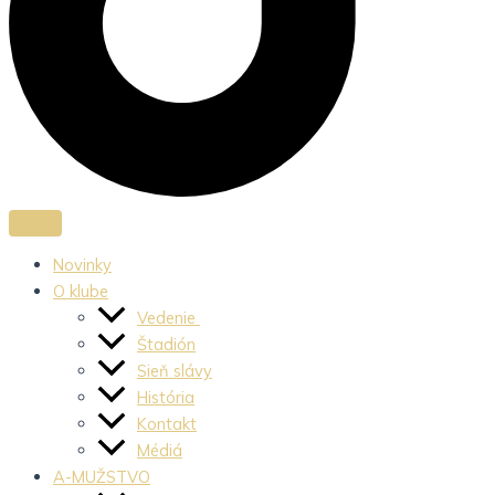
Novinky
O klube
Vedenie
Štadión
Sieň slávy
História
Kontakt
Médiá
A-MUŽSTVO