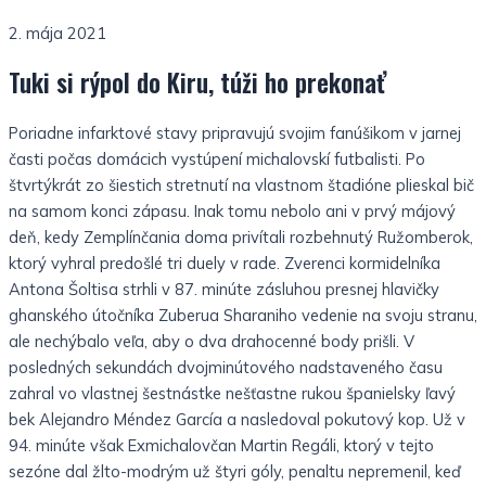
2. mája 2021
Tuki si rýpol do Kiru, túži ho prekonať
Poriadne infarktové stavy pripravujú svojim fanúšikom v jarnej
časti počas domácich vystúpení michalovskí futbalisti. Po
štvrtýkrát zo šiestich stretnutí na vlastnom štadióne plieskal bič
na samom konci zápasu. Inak tomu nebolo ani v prvý májový
deň, kedy Zemplínčania doma privítali rozbehnutý Ružomberok,
ktorý vyhral predošlé tri duely v rade. Zverenci kormidelníka
Antona Šoltisa strhli v 87. minúte zásluhou presnej hlavičky
ghanského útočníka Zuberua Sharaniho vedenie na svoju stranu,
ale nechýbalo veľa, aby o dva drahocenné body prišli. V
posledných sekundách dvojminútového nadstaveného času
zahral vo vlastnej šestnástke nešťastne rukou španielsky ľavý
bek Alejandro Méndez García a nasledoval pokutový kop. Už v
94. minúte však Exmichalovčan Martin Regáli, ktorý v tejto
sezóne dal žlto-modrým už štyri góly, penaltu nepremenil, keď