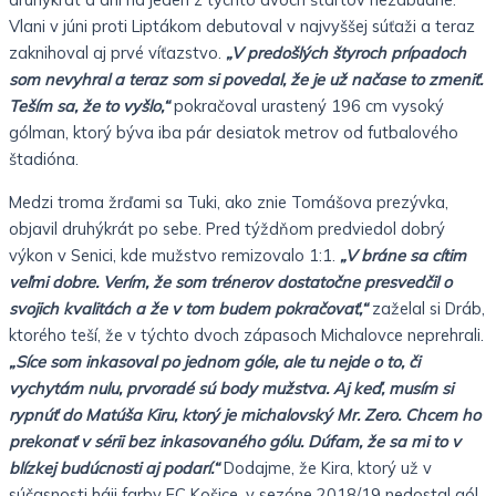
Vlani v júni proti Liptákom debutoval v najvyššej súťaži a teraz
zaknihoval aj prvé víťazstvo.
„V predošlých štyroch prípadoch
som nevyhral a teraz som si povedal, že je už načase to zmeniť.
Teším sa, že to vyšlo,“
pokračoval urastený 196 cm vysoký
gólman, ktorý býva iba pár desiatok metrov od futbalového
štadióna.
Medzi troma žrďami sa Tuki, ako znie Tomášova prezývka,
objavil druhýkrát po sebe. Pred týždňom predviedol dobrý
výkon v Senici, kde mužstvo remizovalo 1:1.
„V bráne sa cítim
veľmi dobre. Verím, že som trénerov dostatočne presvedčil o
svojich kvalitách a že v tom budem pokračovať,“
zaželal si Dráb,
ktorého teší, že v týchto dvoch zápasoch Michalovce neprehrali.
„Síce som inkasoval po jednom góle, ale tu nejde o to, či
vychytám nulu, prvoradé sú body mužstva. Aj keď, musím si
rypnúť do Matúša Kiru, ktorý je michalovský Mr. Zero. Chcem ho
prekonať v sérii bez inkasovaného gólu. Dúfam, že sa mi to v
blízkej budúcnosti aj podarí.“
Dodajme, že Kira, ktorý už v
súčasnosti háji farby FC Košice, v sezóne 2018/19 nedostal gól