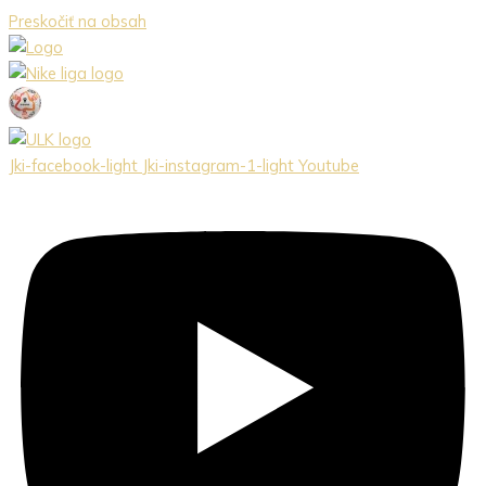
Preskočiť na obsah
Jki-facebook-light
Jki-instagram-1-light
Youtube