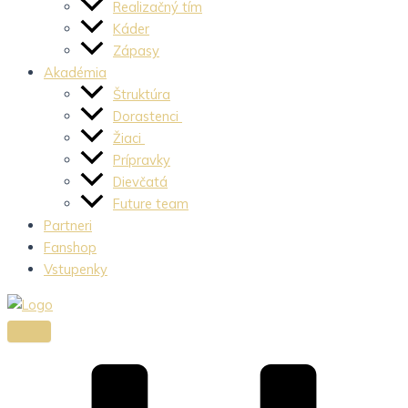
Realizačný tím
Káder
Zápasy
Akadémia
Štruktúra
Dorastenci
Žiaci
Prípravky
Dievčatá
Future team
Partneri
Fanshop
Vstupenky