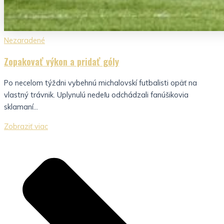
Nezaradené
Zopakovať výkon a pridať góly
Po necelom týždni vybehnú michalovskí futbalisti opäť na
vlastný trávnik. Uplynulú nedeľu odchádzali fanúšikovia
sklamaní...
Zobraziť viac