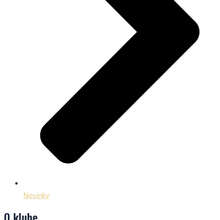
Novinky
O klube