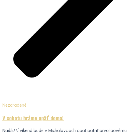
Nezaradené
V sobotu hráme opäť doma!
Najbližší víkend bude v Michalovciach opäť patriť prvoligovému