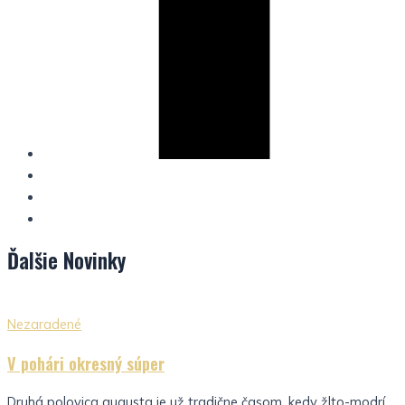
Ďalšie
Novinky
Nezaradené
V pohári okresný súper
Druhá polovica augusta je už tradične časom, kedy žlto-modrí