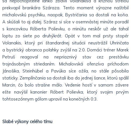
sa nepochopiteľne ľahko zbavil Volanakisa a krížnou strelou
prekvapil brankára Száraza. Tento moment výrazne naštrbil
michalovskú psychiku, naopak, Bystričania sa dostali na koňa.
A skúšali to aj ďalej. Száraz si síce v osemnástej minúte poradil
s koncovkou Róberta Polievku, o minútu neskôr už ale ťahal
loptu zo siete po druhýkrát. Opäť v tom mal prsty stopér
Volanakis, ktorý pri štandardnej situácii neustrážil Uhrinčaťa
a bystrický obranca poľahky zvýšil na 2:0. Domáci tréner Marek
Petruš reagoval na nepriaznivý stav cez prestávku
trojnásobným striedaním. Michalovská ofenzíva príchodom
Jánošika, Steinhübel a Pavúka síce ožila, no stále pôsobila
staticky. Zemplínčania sa dostali iba do jednej šance, ktorú spálil
Marcin, čo bolo strašne málo. Vedenie hostí v samom závere
ešte navýšil kanonier Róbert Polievka, ktorý svojim prvým
tohtosezónnym gólom upravil na konečných 0:3.
Slabé výkony celého tímu