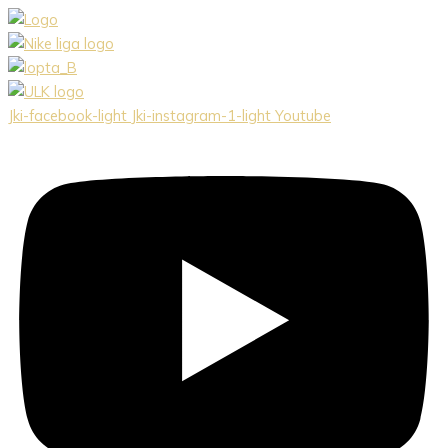
Preskočiť
na
obsah
Jki-facebook-light
Jki-instagram-1-light
Youtube