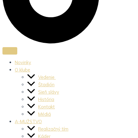
Novinky
O klube
Vedenie
Štadión
Sieň slávy
História
Kontakt
Médiá
A-MUŽSTVO
Realizačný tím
Káder