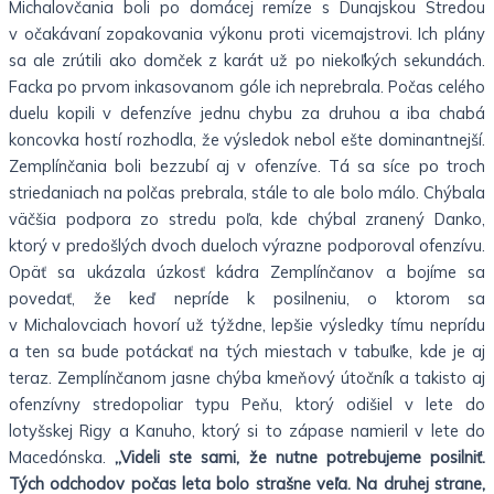
Michalovčania boli po domácej remíze s Dunajskou Stredou
v očakávaní zopakovania výkonu proti vicemajstrovi. Ich plány
sa ale zrútili ako domček z karát už po niekoľkých sekundách.
Facka po prvom inkasovanom góle ich neprebrala. Počas celého
duelu kopili v defenzíve jednu chybu za druhou a iba chabá
koncovka hostí rozhodla, že výsledok nebol ešte dominantnejší.
Zemplínčania boli bezzubí aj v ofenzíve. Tá sa síce po troch
striedaniach na polčas prebrala, stále to ale bolo málo. Chýbala
väčšia podpora zo stredu poľa, kde chýbal zranený Danko,
ktorý v predošlých dvoch dueloch výrazne podporoval ofenzívu.
Opäť sa ukázala úzkosť kádra Zemplínčanov a bojíme sa
povedať, že keď nepríde k posilneniu, o ktorom sa
v Michalovciach hovorí už týždne, lepšie výsledky tímu neprídu
a ten sa bude potáckať na tých miestach v tabuľke, kde je aj
teraz. Zemplínčanom jasne chýba kmeňový útočník a takisto aj
ofenzívny stredopoliar typu Peňu, ktorý odišiel v lete do
lotyšskej Rigy a Kanuho, ktorý si to zápase namieril v lete do
Macedónska.
„Videli ste sami, že nutne potrebujeme posilniť.
Tých odchodov počas leta bolo strašne veľa. Na druhej strane,