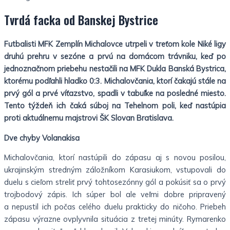
Tvrdá facka od Banskej Bystrice
Futbalisti MFK Zemplín Michalovce utrpeli v treťom kole Niké ligy
druhú prehru v sezóne a prvú na domácom trávniku, keď po
jednoznačnom priebehu nestačili na MFK Dukla Banská Bystrica,
ktorému podľahli hladko 0:3. Michalovčania, ktorí čakajú stále na
prvý gól a prvé víťazstvo, spadli v tabuľke na posledné miesto.
Tento týždeň ich čaká súboj na Tehelnom poli, keď nastúpia
proti aktuálnemu majstrovi ŠK Slovan Bratislava.
Dve chyby Volanakisa
Michalovčania, ktorí nastúpili do zápasu aj s novou posilou,
ukrajinským stredným záložníkom Karasiukom, vstupovali do
duelu s cieľom streliť prvý tohtosezónny gól a pokúsiť sa o prvý
trojbodový zápis. Ich súper bol ale veľmi dobre pripravený
a nepustil ich počas celého duelu prakticky do ničoho. Priebeh
zápasu výrazne ovplyvnila situácia z tretej minúty. Rymarenko