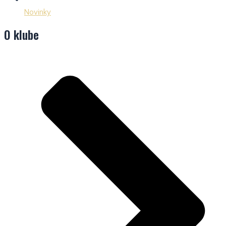
Novinky
O klube