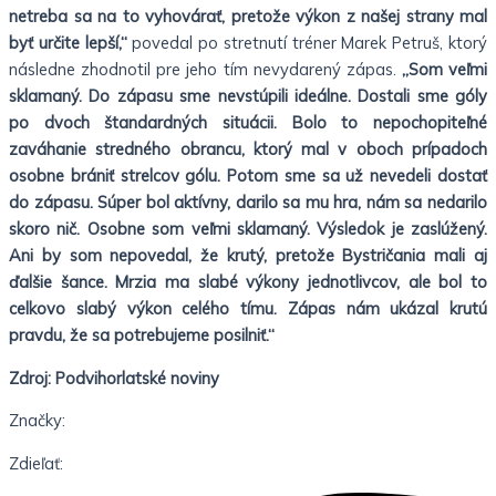
netreba sa na to vyhovárať, pretože výkon z našej strany mal
byť určite lepší,“
povedal po stretnutí tréner Marek Petruš, ktorý
následne zhodnotil pre jeho tím nevydarený zápas.
„Som veľmi
sklamaný. Do zápasu sme nevstúpili ideálne. Dostali sme góly
po dvoch štandardných situácii. Bolo to nepochopiteľné
zaváhanie stredného obrancu, ktorý mal v oboch prípadoch
osobne brániť strelcov gólu. Potom sme sa už nevedeli dostať
do zápasu. Súper bol aktívny, darilo sa mu hra, nám sa nedarilo
skoro nič. Osobne som veľmi sklamaný. Výsledok je zaslúžený.
Ani by som nepovedal, že krutý, pretože Bystričania mali aj
ďalšie šance. Mrzia ma slabé výkony jednotlivcov, ale bol to
celkovo slabý výkon celého tímu. Zápas nám ukázal krutú
pravdu, že sa potrebujeme posilniť.“
Zdroj: Podvihorlatské noviny
Značky:
Zdieľať: