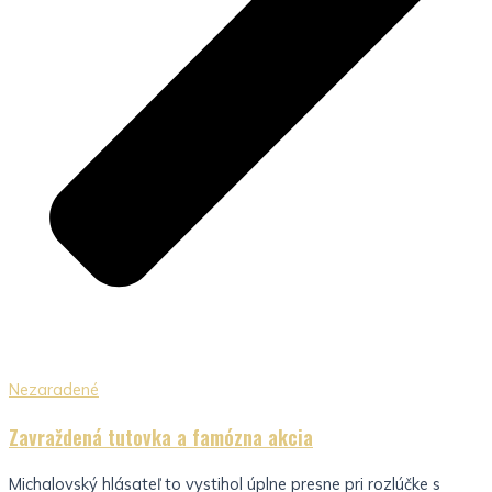
Nezaradené
Zavraždená tutovka a famózna akcia
Michalovský hlásateľ to vystihol úplne presne pri rozlúčke s