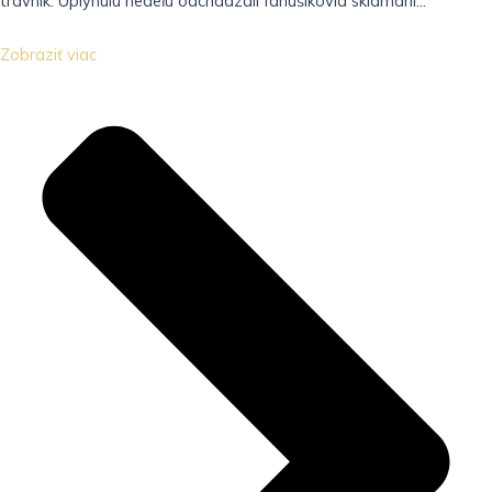
trávnik. Uplynulú nedeľu odchádzali fanúšikovia sklamaní...
Zobraziť viac