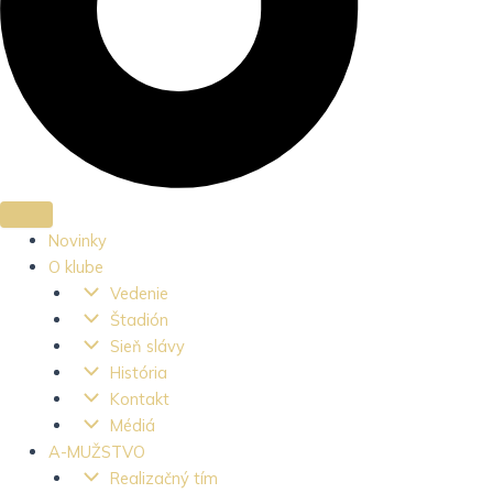
Novinky
O klube
Vedenie
Štadión
Sieň slávy
História
Kontakt
Médiá
A-MUŽSTVO
Realizačný tím