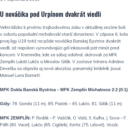
U nováčika pod Urpínom dvakrát viedli
Veľmi blízko k prvému trojbodovému zisku v aktuálnej sezóne boli
v sobotu popoludní michalovskí starší dorastenci. V zápase 6. kola
prvej ligy U19 totiž na pôde nováčika Banskej Bystrice dvakrát
viedli, až napokon vyrovnávajúci gól inkasovali päť minút pred
koncom. V Kremničke, kde sa súboj odohral, skórovali za MFK
Zemplín Lukáš Lukčo a Miroslav Giľák. V zostave trénera Adriána
Devečku sa objavila aj nová akvizícia, panamský krídelník Josué
Manuel Luna Barnett.
MFK Dukla Banská Bystrica – MFK Zemplín Michalovce 2:2 (0:1)
78. Gonda (11 m), 85. Piaček – 45. Lukčo, 81. Giľák (11 m)
Góly:
P. Rodák – P. Vaščák, O. Vašš, S. Kuľha, J. Sova – F.
MFK ZEMPLÍN:
Pálfi (90. Vaceľ), Lukčo (85. Ciglárik), Kertis (75. Lelovič), Vozár,