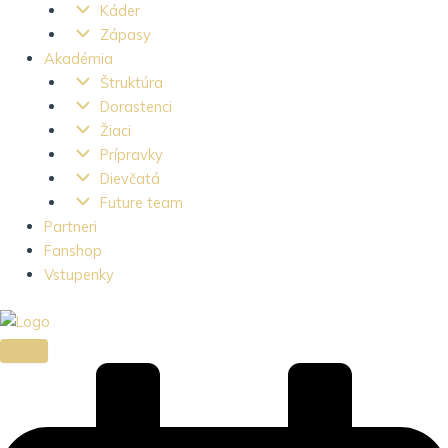
Káder
Zápasy
Akadémia
Štruktúra
Dorastenci
Žiaci
Prípravky
Dievčatá
Future team
Partneri
Fanshop
Vstupenky