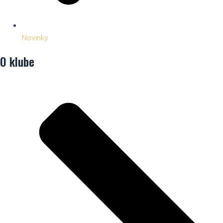
Novinky
O klube