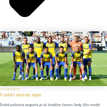
Nezaradené
V pohári okresný súper
Druhá polovica augusta je už tradične časom, kedy žlto-modrí