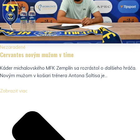
Nezaradené
Cervantes novým mužom v tíme
Káder michalovského MFK Zemplín sa rozrástol o ďalšieho hráča.
Novým mužom v košiari trénera Antona Šoltisa je...
Zobraziť viac