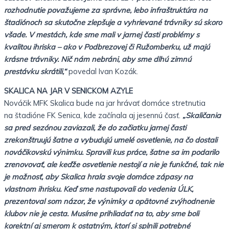
rozhodnutie považujeme za správne,
lebo infraštruktúra na
štadiónoch sa skutočne zlepšuje a
vyhrievané trávniky sú skoro
všade. V mestách, kde sme mali
v jarnej časti problémy s
kvalitou ihriska – ako v
Podbrezovej či Ružomberku, už majú
krásne trávniky. Nič nám
nebráni, aby sme dlhú zimnú
prestávku skrátili,“
povedal
Ivan Kozák.
SKALICA NA JAR V SENICKOM AZYLE
Nováčik MFK Skalica bude na jar hrávať domáce stretnutia
na
štadióne FK Senica, kde začínala aj jesennú časť.
„Skaličania
sa pred sezónou zaviazali, že do začiatku jarnej
časti
zrekonštruujú šatne a vybudujú umelé osvetlenie, na čo
dostali
nováčikovskú výnimku. Spravili kus práce, šatne sa
im podarilo
zrenovovať, ale keďže osvetlenie nestojí a nie
je funkčné, tak nie
je možnosť, aby Skalica hrala svoje
domáce zápasy na
vlastnom ihrisku. Keď sme nastupovali do
vedenia ÚLK,
prezentoval som názor, že výnimky a opätovné
zvýhodnenie
klubov nie je cesta. Musíme prihliadať na to,
aby sme boli
korektní aj smerom k ostatným, ktorí si splnili
potrebné