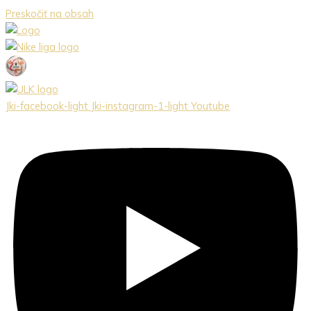
Preskočiť na obsah
Jki-facebook-light
Jki-instagram-1-light
Youtube