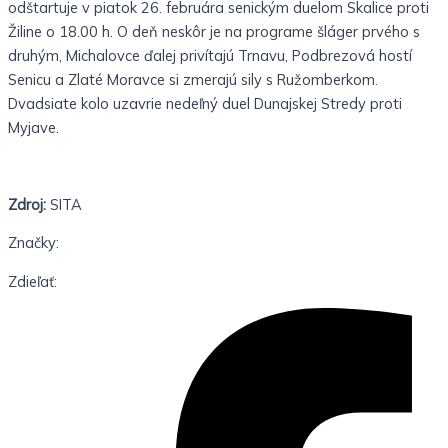
odštartuje v piatok 26. februára senickým duelom Skalice
proti
Žiline o 18.00 h. O deň neskôr je na programe šláger
prvého s
druhým, Michalovce ďalej privítajú Trnavu,
Podbrezová hostí
Senicu a Zlaté Moravce si zmerajú sily s
Ružomberkom.
Dvadsiate kolo uzavrie nedeľný duel Dunajskej
Stredy proti
Myjave.
Zdroj:
SITA
Značky:
Zdieľať: