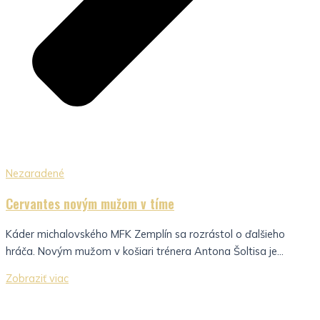
Nezaradené
Cervantes novým mužom v tíme
Káder michalovského MFK Zemplín sa rozrástol o ďalšieho
hráča. Novým mužom v košiari trénera Antona Šoltisa je...
Zobraziť viac