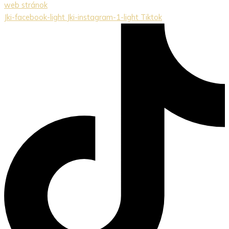
web stránok
Jki-facebook-light
Jki-instagram-1-light
Tiktok