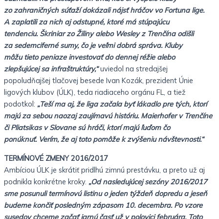
zo
zahraničných súťaží dokázali nájsť hráčov vo Fortuna lige.
A
zaplatili za nich aj odstupné, ktoré má stúpajúcu
tendenciu.
Škriniar zo Žiliny alebo Wesley z Trenčína odišli
za
sedemciferné sumy, čo je veľmi dobrá správa. Kluby
môžu
tieto peniaze investovať do dennej réžie alebo
zlepšujúcej
sa infraštruktúry,“
uviedol na stredajšej
popoludňajšej
tlačovej besede Ivan Kozák, prezident Únie
ligových klubov
(ÚLK), teda riadiaceho orgánu FL, a tiež
podotkol:
„Teší ma
aj, že liga začala byť lákadlo pre tých, ktorí
majú za sebou
naozaj zaujímavú históriu. Maierhofer v Trenčíne
či
Pliatsikas v Slovane sú hráči, ktorí majú ľuďom čo
ponúknuť.
Verím, že aj toto pomôže k zvýšeniu návštevnosti.“
TERMÍNOVÉ ZMENY 2016/2017
Ambíciou ÚLK je skrátiť pridlhú zimnú prestávku, a preto už
aj
podnikla konkrétne kroky.
„Od nasledujúcej sezóny
2016/2017
sme posunuli termínovú listinu o jeden týždeň
dopredu a jeseň
budeme končiť posledným zápasom 10.
decembra. Po vzore
susedov chceme začať jarnú časť už v
polovici februára. Toto