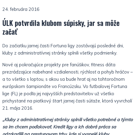
24. februára 2016
ÚLK potvrdila klubom súpisky, jar sa môže
začať
Do začiatku jarnej časti Fortuna ligy zostávajú posledné dni,
kluby z administratívnej stránky splnili všetky podmienky.
Nové aj pokračujúce
projekty pre fanúšikov, fitness dáta
prezrádzajúce nabehané
vzdialenosti, rýchlosť a pohyb hráčov –
a to všetko s
loptou, s akou sa bude hrať aj na tohtoročnom
európskom
šampionáte vo Francúzsku. Vo futbalovej Fortuna
lige (FL) je
podľa jej najvyšších predstaviteľov už všetko
prichystané na
piatkový štart jarnej časti súťaže, ktorá vyvrcholí
21. mája
2016.
„Kluby z administratívnej stránky splnili všetko potrebné a
týmto
sa im chcem poďakovať. Kredit ligy a ich dobrá práca
sa
odzrkadlili na prestupovom trhu, kde si vyspelé kluby