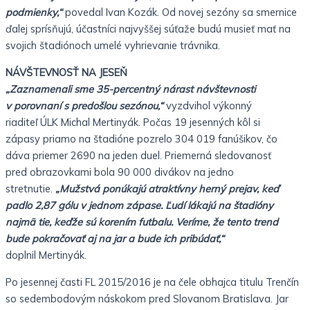
podmienky,“
povedal Ivan Kozák. Od novej sezóny sa
smernice
ďalej sprísňujú, účastníci najvyššej súťaže budú
musieť mať na
svojich štadiónoch umelé vyhrievanie trávnika.
NÁVŠTEVNOSŤ NA JESEŇ
„Zaznamenali sme 35-percentný nárast návštevnosti
v
porovnaní s predošlou sezónou,“
vyzdvihol výkonný
riaditeľ
ÚLK Michal Mertinyák. Počas 19 jesenných kôl si
zápasy
priamo na štadióne pozrelo 304 019 fanúšikov, čo
dáva
priemer 2690 na jeden duel. Priemerná sledovanosť
pred
obrazovkami bola 90 000 divákov na jedno
stretnutie.
„Mužstvá ponúkajú atraktívny herný prejav, keď
padlo 2,87
gólu v jednom zápase. Ľudí lákajú na štadióny
najmä tie,
keďže sú korením futbalu. Veríme, že tento trend
bude
pokračovať aj na jar a bude ich pribúdať,“
doplnil
Mertinyák.
Po jesennej časti FL 2015/2016 je na čele obhajca titulu
Trenčín
so sedembodovým náskokom pred Slovanom Bratislava.
Jar