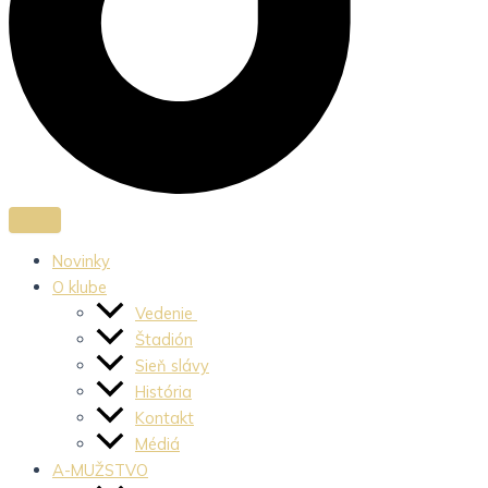
Novinky
O klube
Vedenie
Štadión
Sieň slávy
História
Kontakt
Médiá
A-MUŽSTVO