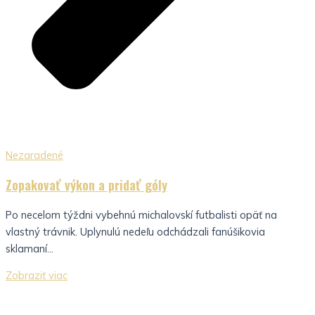
Nezaradené
Zopakovať výkon a pridať góly
Po necelom týždni vybehnú michalovskí futbalisti opäť na
vlastný trávnik. Uplynulú nedeľu odchádzali fanúšikovia
sklamaní...
Zobraziť viac