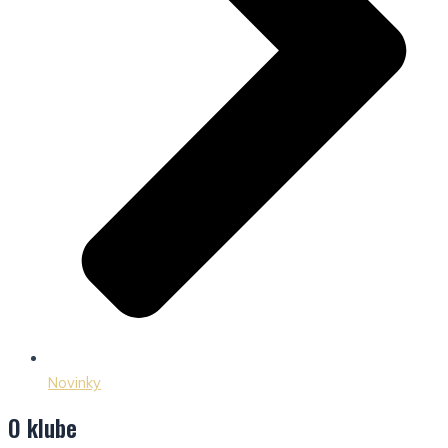
Novinky
O klube