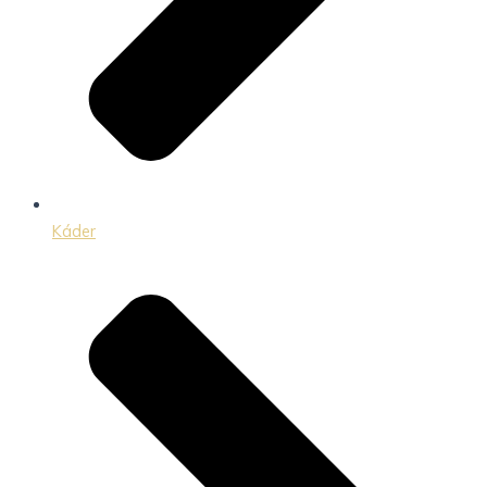
Káder