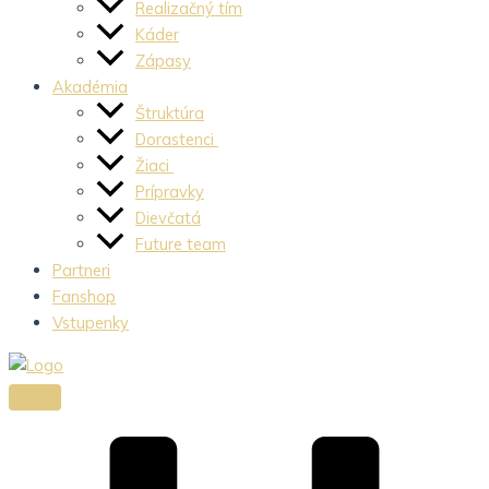
Realizačný tím
Káder
Zápasy
Akadémia
Štruktúra
Dorastenci
Žiaci
Prípravky
Dievčatá
Future team
Partneri
Fanshop
Vstupenky