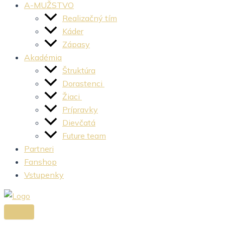
A-MUŽSTVO
Realizačný tím
Káder
Zápasy
Akadémia
Štruktúra
Dorastenci
Žiaci
Prípravky
Dievčatá
Future team
Partneri
Fanshop
Vstupenky