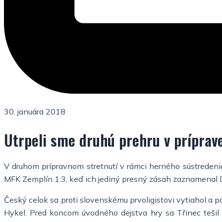
30. januára 2018
Utrpeli sme druhú prehru v príprav
V druhom prípravnom stretnutí v rámci herného sústredenia 
MFK Zemplín 1:3, keď ich jediný presný zásah zaznamenal Daw
Český celok sa proti slovenskému prvoligistovi vytiahol a p
Hykel. Pred koncom úvodného dejstva hry sa Třinec tešil 