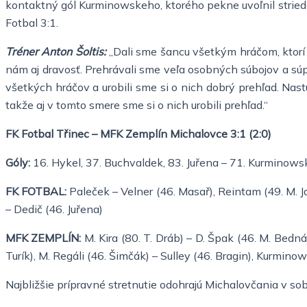
kontaktný gól Kurminowskeho, ktorého pekne uvoľnil striedaj
Fotbal 3:1.
Tréner Anton Šoltis:
„Dali sme šancu všetkým hráčom, ktorí b
nám aj dravosť. Prehrávali sme veľa osobných súbojov a súp
všetkých hráčov a urobili sme si o nich dobrý prehľad. Nas
takže aj v tomto smere sme si o nich urobili prehľad.“
FK Fotbal Třinec – MFK Zemplín Michalovce 3:1 (2:0)
Góly:
16. Hykel, 37. Buchvaldek, 83. Juřena – 71. Kurminows
FK FOTBAL:
Paleček – Velner (46. Masař), Reintam (49. M. Ja
– Dedič (46. Juřena)
MFK ZEMPLÍN:
M. Kira (80. T. Dráb) – D. Š
pak (46. M. Bednár)
Turík), M. Regáli (46. Šimčák) – Sulley (46. Bragin), Kurminow
Najbližšie prípravné stretnutie odohrajú Michalovčania v sob