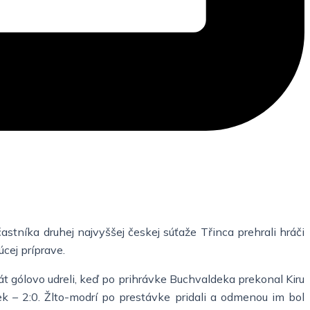
stníka druhej najvyššej českej súťaže Třinca prehrali hráči
cej príprave.
át gólovo udreli, keď po prihrávke Buchvaldeka prekonal Kiru
k – 2:0. Žlto-modrí po prestávke pridali a odmenou im bol