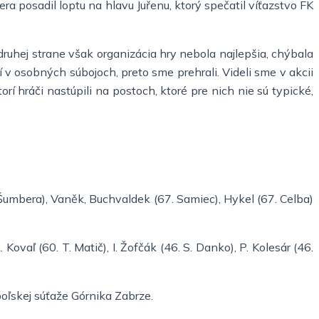
a posadil loptu na hlavu Juřenu, ktorý spečatil víťazstvo FK
 druhej strane však organizácia hry nebola najlepšia, chýbala
v osobných súbojoch, preto sme prehrali. Videli sme v akcii
 hráči nastúpili na postoch, ktoré pre nich nie sú typické,
. Šumbera), Vaněk, Buchvaldek (67. Samiec), Hykel (67. Celba)
Kovaľ (60. T. Matič), I. Žofčák (46. S. Danko), P. Kolesár (46.
poľskej súťaže Górnika Zabrze.