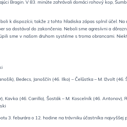
úci Bragin. V 83. minúte zahrávali domáci rohový kop, Šumber
oli k dispozícii, takže z tohto hľadiska zápas splnil účel. Na
er sa dostával do zakončenia. Neboli sme agresívni a dôrazní 
túpili sme v našom druhom systéme s troma obrancami. Niektorí
ki
nošík), Bedecs, Janoščín (46. Ilko) – Čelůstka – M. Ižvolt (46
, Kavka (46. Carrillo), Šosták – M. Koscelník (46. Antonov), R. 
ski
otu 3. feburára o 12. hodine na trávniku účastníka najvyššej 