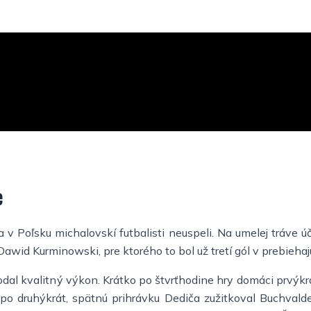
e
v Poľsku michalovskí futbalisti neuspeli. Na umelej tráve úča
id Kurminowski, pre ktorého to bol už tretí gól v prebiehajú
odal kvalitný výkon. Krátko po štvrťhodine hry domáci prvýkr
po druhýkrát, spätnú prihrávku Dediča zužitkoval Buchvalde