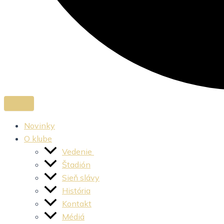
Novinky
O klube
Vedenie
Štadión
Sieň slávy
História
Kontakt
Médiá