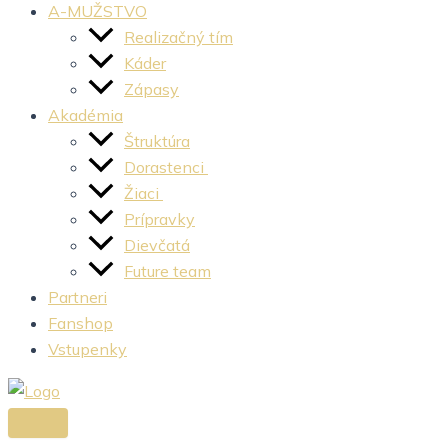
A-MUŽSTVO
Realizačný tím
Káder
Zápasy
Akadémia
Štruktúra
Dorastenci
Žiaci
Prípravky
Dievčatá
Future team
Partneri
Fanshop
Vstupenky