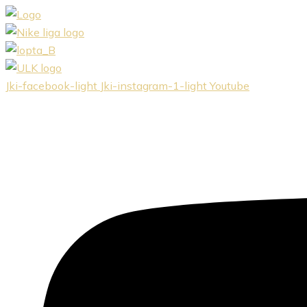
Preskočiť
na
obsah
Jki-facebook-light
Jki-instagram-1-light
Youtube