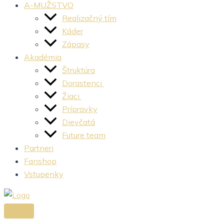
A-MUŽSTVO
Realizačný tím
Káder
Zápasy
Akadémia
Štruktúra
Dorastenci
Žiaci
Prípravky
Dievčatá
Future team
Partneri
Fanshop
Vstupenky