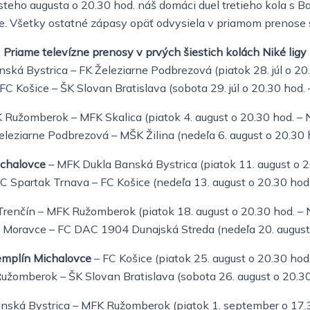
steho augusta o 20.30 hod. náš domáci duel tretieho kola s B
ce. Všetky ostatné zápasy opäť odvysiela v priamom prenose
Priame televízne prenosy v prvých šiestich kolách Niké ligy
ká Bystrica – FK Železiarne Podbrezová (piatok 28. júl o 20
FC Košice – ŠK Slovan Bratislava (sobota 29. júl o 20.30 hod. –
Ružomberok – MFK Skalica (piatok 4. august o 20.30 hod. – 
leziarne Podbrezová – MŠK Žilina (nedeľa 6. august o 20.30 h
ichalovce
– MFK Dukla Banská Bystrica (piatok 11. august o 2
C Spartak Trnava – FC Košice (nedeľa 13. august o 20.30 hod. 
renčín – MFK Ružomberok (piatok 18. august o 20.30 hod. – 
 Moravce – FC DAC 1904 Dunajská Streda (nedeľa 20. august o
Zemplín Michalovce
– FC Košice (piatok 25. august o 20.30 hod
žomberok – ŠK Slovan Bratislava (sobota 26. august o 20.30 
ská Bystrica – MFK Ružomberok (piatok 1. september o 17.3