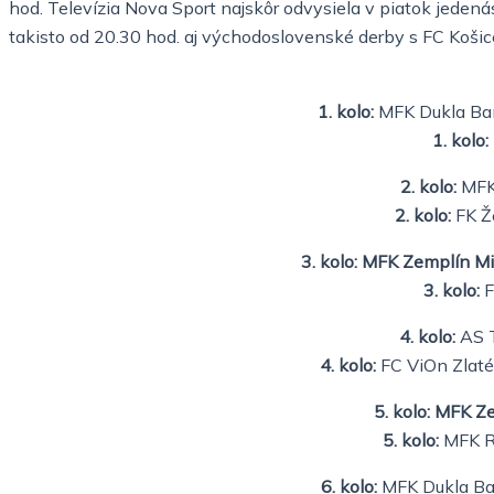
hod. Televízia Nova Sport najskôr odvysiela v piatok jedená
takisto od 20.30 hod. aj východoslovenské derby s FC Koši
1. kolo:
MFK Dukla Bans
1. kolo:
2. kolo:
MFK 
2. kolo:
FK Že
3. kolo: MFK Zemplín M
3. kolo:
F
4. kolo:
AS T
4. kolo:
FC ViOn Zlaté
5. kolo: MFK 
5. kolo:
MFK Ru
6. kolo:
MFK Dukla Ban