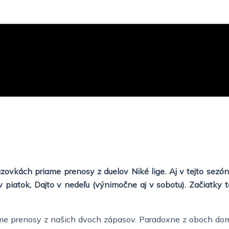
ovkách priame prenosy z duelov Niké lige. Aj v tejto sezóne
 piatok, Dajto v nedeľu (výnimočne aj v sobotu). Začiatky 
riame prenosy z našich dvoch zápasov. Paradoxne z oboch dom