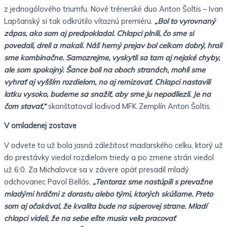
z jednogólového triumfu. Nové trénerské duo Anton Šoltis – Ivan
Lapšanský si tak odkrútilo víťaznú premiéru.
„Bol to vyrovnaný
zápas, ako som aj predpokladal. Chlapci plnili, čo sme si
povedali, dreli a makali. Náš herný prejav bol celkom dobrý, hrali
sme kombinačne. Samozrejme, vyskytli sa tam aj nejaké chyby,
ale som spokojný. Šance boli na oboch stranách, mohli sme
vyhrať aj vyšším rozdielom, no aj remizovať. Chlapci nastavili
latku vysoko, budeme sa snažiť, aby sme ju nepodliezli. Je na
čom stavať,“
skonštatoval lodivod MFK Zemplín Anton Šoltis.
V omladenej zostave
V odvete to už bola jasná záležitosť maďarského celku, ktorý už
do prestávky viedol rozdielom triedy a po zmene strán viedol
už 6:0. Za Michalovce sa v závere opäť presadil mladý
odchovanec Pavol Bellás.
„Tentoraz sme nastúpili s prevažne
mladými hráčmi z dorastu alebo tými, ktorých skúšame. Preto
som aj očakával, že kvalita bude na súperovej strane. Mladí
chlapci videli, že na sebe ešte musia veľa pracovať