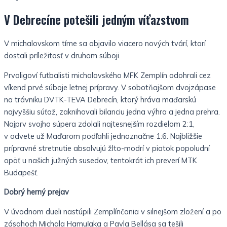
V Debrecíne potešili jedným víťazstvom
V michalovskom tíme sa objavilo viacero nových tvárí, ktorí
dostali príležitosť v druhom súboji.
Prvoligoví futbalisti michalovského MFK Zemplín odohrali cez
víkend prvé súboje letnej prípravy. V sobotňajšom dvojzápase
na trávniku DVTK-TEVA Debrecín, ktorý hráva maďarskú
najvyššiu súťaž, zaknihovali bilanciu jedna výhra a jedna prehra.
Najprv svojho súpera zdolali najtesnejším rozdielom 2:1,
v odvete už Maďarom podľahli jednoznačne 1:6. Najbližšie
prípravné stretnutie absolvujú žlto-modrí v piatok popoludní
opäť u našich južných susedov, tentokrát ich preverí MTK
Budapešť.
Dobrý herný prejav
V úvodnom dueli nastúpili Zemplínčania v silnejšom zložení a po
zásahoch Michala Hamuľaka a Pavla Bellása sa tešili