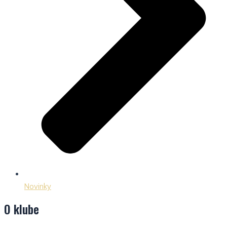
Novinky
O klube