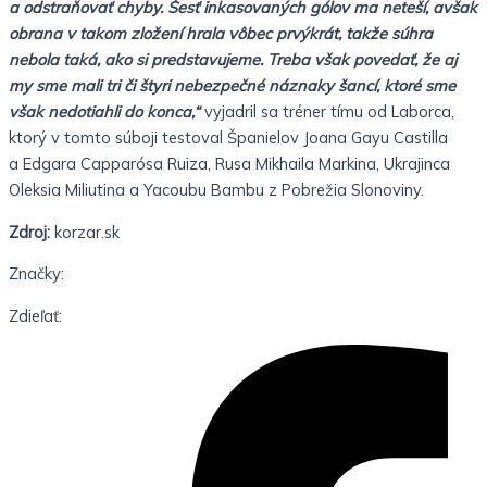
a odstraňovať chyby. Šesť inkasovaných gólov ma neteší, avšak
obrana v takom zložení hrala vôbec prvýkrát, takže súhra
nebola taká, ako si predstavujeme. Treba však povedať, že aj
my sme mali tri či štyri nebezpečné náznaky šancí, ktoré sme
však nedotiahli do konca,“
vyjadril sa tréner tímu od Laborca,
ktorý v tomto súboji testoval Španielov Joana Gayu Castilla
a Edgara Capparósa Ruiza, Rusa Mikhaila Markina, Ukrajinca
Oleksia Miliutina a Yacoubu Bambu z Pobrežia Slonoviny.
Zdroj:
korzar.sk
Značky:
Zdieľať: