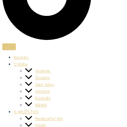
Novinky
O klube
Vedenie
Štadión
Sieň slávy
História
Kontakt
Médiá
A-MUŽSTVO
Realizačný tím
Káder