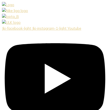
Preskočiť
na
obsah
Jki-facebook-light
Jki-instagram-1-light
Youtube