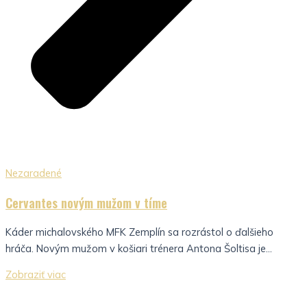
Nezaradené
Cervantes novým mužom v tíme
Káder michalovského MFK Zemplín sa rozrástol o ďalšieho
hráča. Novým mužom v košiari trénera Antona Šoltisa je...
Zobraziť viac