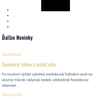
Ďalšie
Novinky
Nezaradené
Zopakovať výkon a pridať góly
Po necelom týždni vybehnú michalovskí futbalisti opäť na
vlastný trávnik. Uplynulú nedeľu odchádzali fanúšikovia
sklamaní...
Zobraziť viac