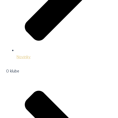
Novinky
O klube