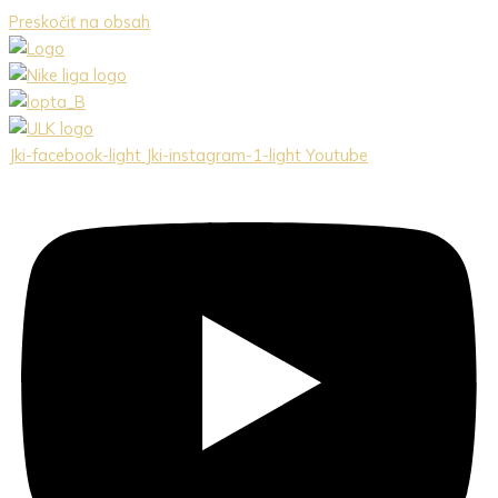
Preskočiť na obsah
Jki-facebook-light
Jki-instagram-1-light
Youtube