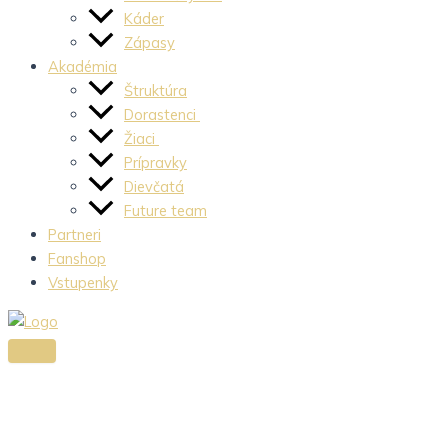
Káder
Zápasy
Akadémia
Štruktúra
Dorastenci
Žiaci
Prípravky
Dievčatá
Future team
Partneri
Fanshop
Vstupenky