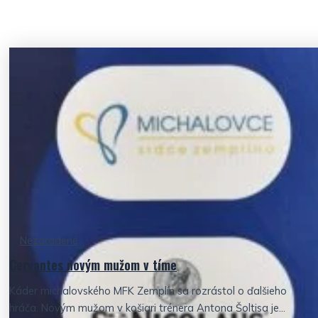
Nezaradené
Cervantes novým mužom v tíme
Káder michalovského MFK Zemplín sa rozrástol o ďalšieho
hráča. Novým mužom v košiari trénera Antona Šoltisa je...