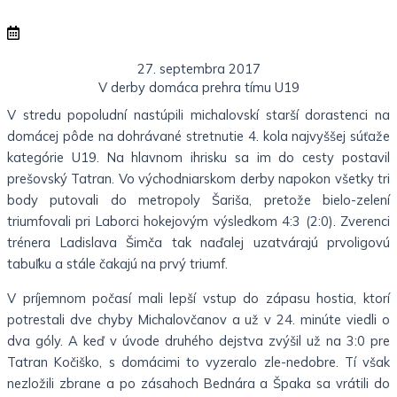
27. septembra 2017
V derby domáca prehra tímu U19
V stredu popoludní nastúpili michalovskí starší dorastenci na
domácej pôde na dohrávané stretnutie 4. kola najvyššej súťaže
kategórie U19. Na hlavnom ihrisku sa im do cesty postavil
prešovský Tatran. Vo východniarskom derby napokon všetky tri
body putovali do metropoly Šariša, pretože bielo-zelení
triumfovali pri Laborci hokejovým výsledkom 4:3 (2:0). Zverenci
trénera Ladislava Šimča tak naďalej uzatvárajú prvoligovú
tabuľku a stále čakajú na prvý triumf.
V príjemnom počasí mali lepší vstup do zápasu hostia, ktorí
potrestali dve chyby Michalovčanov a už v 24. minúte viedli o
dva góly. A keď v úvode druhého dejstva zvýšil už na 3:0 pre
Tatran Kočiško, s domácimi to vyzeralo zle-nedobre. Tí však
nezložili zbrane a po zásahoch Bednára a Špaka sa vrátili do