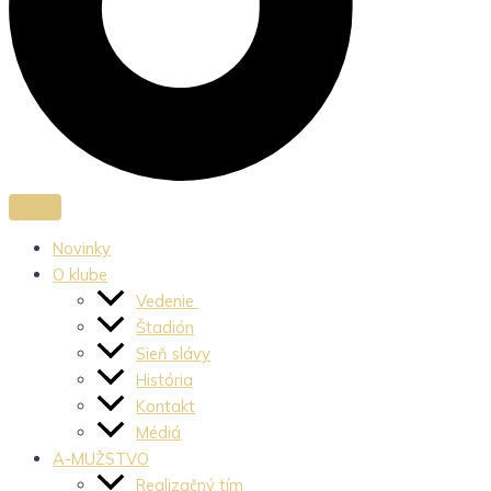
Novinky
O klube
Vedenie
Štadión
Sieň slávy
História
Kontakt
Médiá
A-MUŽSTVO
Realizačný tím