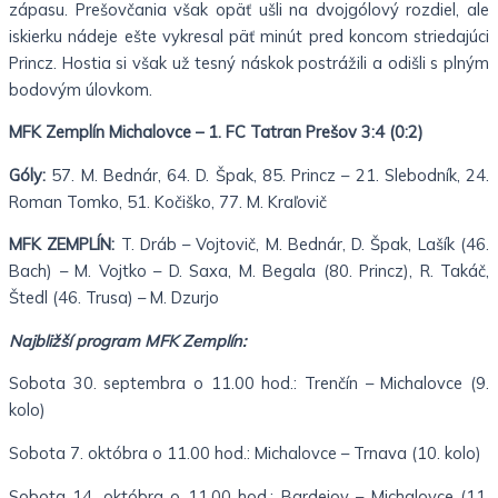
zápasu. Prešovčania však opäť ušli na dvojgólový rozdiel, ale
iskierku nádeje ešte vykresal päť minút pred koncom striedajúci
Princz. Hostia si však už tesný náskok postrážili a odišli s plným
bodovým úlovkom.
MFK Zemplín Michalovce – 1. FC Tatran Prešov 3:4 (0:2)
Góly:
57. M. Bednár, 64. D. Špak, 85. Princz – 21. Slebodník, 24.
Roman Tomko, 51. Kočiško, 77. M. Kraľovič
MFK ZEMPLÍN:
T. Dráb – Vojtovič, M. Bednár, D. Špak, Lašík (46.
Bach) – M. Vojtko – D. Saxa, M. Begala (80. Princz), R. Takáč,
Štedl (46. Trusa) – M. Dzurjo
Najbližší program MFK Zemplín:
Sobota 30. septembra o 11.00 hod.: Trenčín – Michalovce (9.
kolo)
Sobota 7. októbra o 11.00 hod.: Michalovce – Trnava (10. kolo)
Sobota 14. októbra o 11.00 hod.: Bardejov – Michalovce (11.