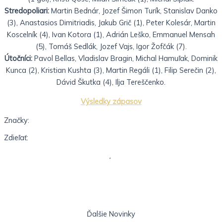
Stredopoliari:
Martin Bednár, Jozef Šimon Turík, Stanislav Danko
(3), Anastasios Dimitriadis, Jakub Grič (1), Peter Kolesár, Martin
Koscelník (4), Ivan Kotora (1), Adrián Leško, Emmanuel Mensah
(5), Tomáš Sedlák, Jozef Vajs, Igor Žofčák (7).
Útočníci:
Pavol Bellas, Vladislav Bragin, Michal Hamuľak, Dominik
Kunca (2), Kristian Kushta (3), Martin Regáli (1), Filip Serečin (2),
Dávid Škutka (4), Ilja Tereščenko.
Výsledky zápasov
Značky:
Zdieľať:
Ďalšie
Novinky