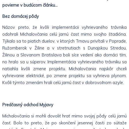
povieme v budúcom článku…
Bez domácej pôdy
Názov preto, že kvôli implementácii vyhrievaného trávnika
odohrali Michalovčania celú jarnú časť mimo svojho štadióna.
Týkalo sa to piatich duelov, v ktorých Trnavu privítali v Poprade,
Ružomberok v Žiline a v stretnutiach s Dunajskou Stredou,
Žilinou a Slovanom Bratislava boli síce vedení ako domáci tím,
no hralo sa u súperov. Implementácia vyhrievaného trávniku sa
natiahla kvôli zmene projektu. Michalovčania najskôr chceli
vyhrievanie elektrické, po zmene projektu sa vyhrieva plynom.
Kvôli týmto zmenám hrali celú jarnú časť v dobrovoľnom azyle.
Predčasný odchod Myjavy
Michalovčania si mohli dovoliť hrať mimo svojej pôdy celú jarnú
časť. Bolo to preto, že po skončení jesennej časti zo súťaže