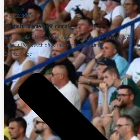
Nezaradené
V sobotu hráme opäť doma!
Najbližší víkend bude v Michalovciach opäť patriť prvoligovému
futbalu. Po šiestich dňoch sa michalovský tím...
Zobraziť viac