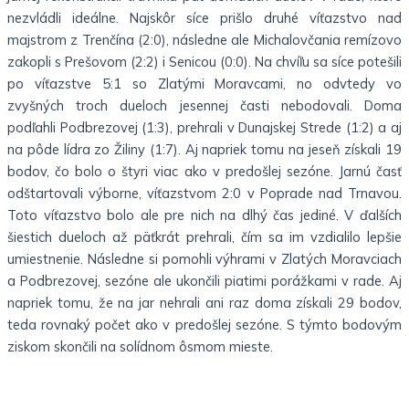
nezvládli ideálne. Najskôr síce prišlo druhé víťazstvo nad
majstrom z Trenčína (2:0), následne ale Michalovčania remízovo
zakopli s Prešovom (2:2) i Senicou (0:0). Na chvíľu sa síce potešili
po víťazstve 5:1 so Zlatými Moravcami, no odvtedy vo
zvyšných troch dueloch jesennej časti nebodovali. Doma
podľahli Podbrezovej (1:3), prehrali v Dunajskej Strede (1:2) a aj
na pôde lídra zo Žiliny (1:7). Aj napriek tomu na jeseň získali 19
bodov, čo bolo o štyri viac ako v predošlej sezóne. Jarnú časť
odštartovali výborne, víťazstvom 2:0 v Poprade nad Trnavou.
Toto víťazstvo bolo ale pre nich na dlhý čas jediné. V ďalších
šiestich dueloch až päťkrát prehrali, čím sa im vzdialilo lepšie
umiestnenie. Následne si pomohli výhrami v Zlatých Moravciach
a Podbrezovej, sezóne ale ukončili piatimi porážkami v rade. Aj
napriek tomu, že na jar nehrali ani raz doma získali 29 bodov,
teda rovnaký počet ako v predošlej sezóne. S týmto bodovým
ziskom skončili na solídnom ôsmom mieste.