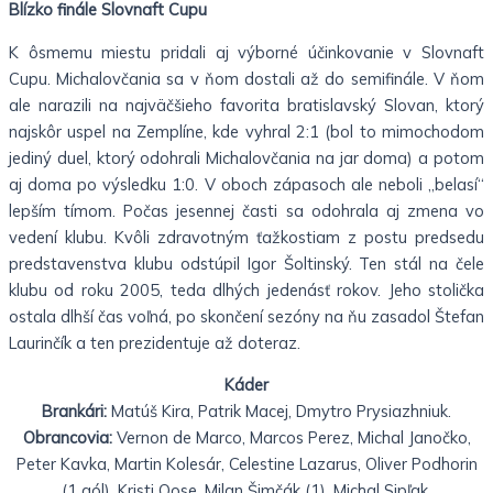
Blízko finále Slovnaft Cupu
K ôsmemu miestu pridali aj výborné účinkovanie v Slovnaft
Cupu. Michalovčania sa v ňom dostali až do semifinále. V ňom
ale narazili na najväčšieho favorita bratislavský Slovan, ktorý
najskôr uspel na Zemplíne, kde vyhral 2:1 (bol to mimochodom
jediný duel, ktorý odohrali Michalovčania na jar doma) a potom
aj doma po výsledku 1:0. V oboch zápasoch ale neboli „belasí“
lepším tímom. Počas jesennej časti sa odohrala aj zmena vo
vedení klubu. Kvôli zdravotným ťažkostiam z postu predsedu
predstavenstva klubu odstúpil Igor Šoltinský. Ten stál na čele
klubu od roku 2005, teda dlhých jedenásť rokov. Jeho stolička
ostala dlhší čas voľná, po skončení sezóny na ňu zasadol Štefan
Laurinčík a ten prezidentuje až doteraz.
Káder
Brankári:
Matúš Kira, Patrik Macej, Dmytro Prysiazhniuk.
Obrancovia:
Vernon de Marco, Marcos Perez, Michal Janočko,
Peter Kavka, Martin Kolesár, Celestine Lazarus, Oliver Podhorin
(1 gól), Kristi Qose, Milan Šimčák (1), Michal Sipľak.