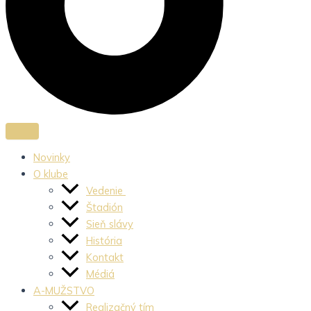
Novinky
O klube
Vedenie
Štadión
Sieň slávy
História
Kontakt
Médiá
A-MUŽSTVO
Realizačný tím