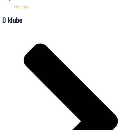
Novinky
O klube