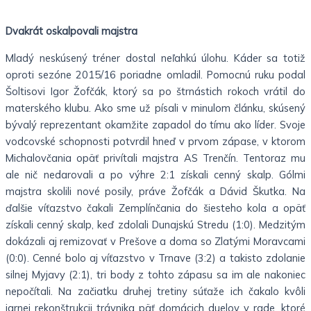
Dvakrát oskalpovali majstra
Mladý neskúsený tréner dostal neľahkú úlohu. Káder sa totiž
oproti sezóne 2015/16 poriadne omladil. Pomocnú ruku podal
Šoltisovi Igor Žofčák, ktorý sa po štrnástich rokoch vrátil do
materského klubu. Ako sme už písali v minulom článku, skúsený
bývalý reprezentant okamžite zapadol do tímu ako líder. Svoje
vodcovské schopnosti potvrdil hneď v prvom zápase, v ktorom
Michalovčania opäť privítali majstra AS Trenčín. Tentoraz mu
ale nič nedarovali a po výhre 2:1 získali cenný skalp. Gólmi
majstra skolili nové posily, práve Žofčák a Dávid Škutka. Na
ďalšie víťazstvo čakali Zemplínčania do šiesteho kola a opäť
získali cenný skalp, keď zdolali Dunajskú Stredu (1:0). Medzitým
dokázali aj remizovať v Prešove a doma so Zlatými Moravcami
(0:0). Cenné bolo aj víťazstvo v Trnave (3:2) a takisto zdolanie
silnej Myjavy (2:1), tri body z tohto zápasu sa im ale nakoniec
nepočítali. Na začiatku druhej tretiny súťaže ich čakalo kvôli
jarnej rekonštrukcii trávnika päť domácich duelov v rade, ktoré