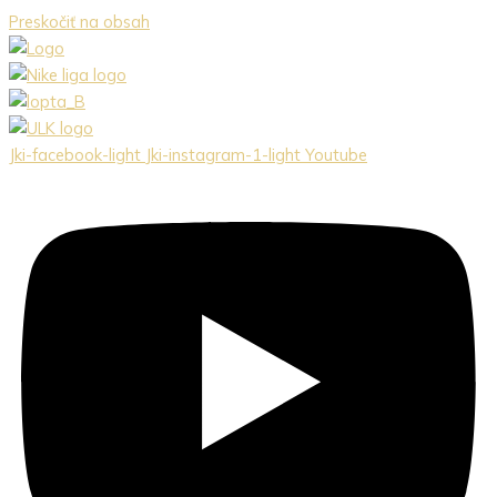
Preskočiť na obsah
Jki-facebook-light
Jki-instagram-1-light
Youtube