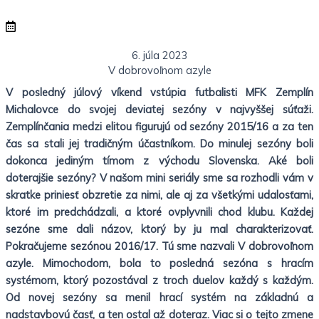
6. júla 2023
V dobrovoľnom azyle
V posledný júlový víkend vstúpia futbalisti MFK Zemplín
Michalovce do svojej deviatej sezóny v najvyššej súťaži.
Zemplínčania medzi elitou figurujú od sezóny 2015/16 a za ten
čas sa stali jej tradičným účastníkom. Do minulej sezóny boli
dokonca jediným tímom z východu Slovenska. Aké boli
doterajšie sezóny? V našom mini seriály sme sa rozhodli vám v
skratke priniesť obzretie za nimi, ale aj za všetkými udalosťami,
ktoré im predchádzali, a ktoré ovplyvnili chod klubu. Každej
sezóne sme dali názov, ktorý by ju mal charakterizovať.
Pokračujeme sezónou 2016/17. Tú sme nazvali V dobrovoľnom
azyle. Mimochodom, bola to posledná sezóna s hracím
systémom, ktorý pozostával z troch duelov každý s každým.
Od novej sezóny sa menil hrací systém na základnú a
nadstavbovú časť, a ten ostal až doteraz. Viac si o tejto zmene