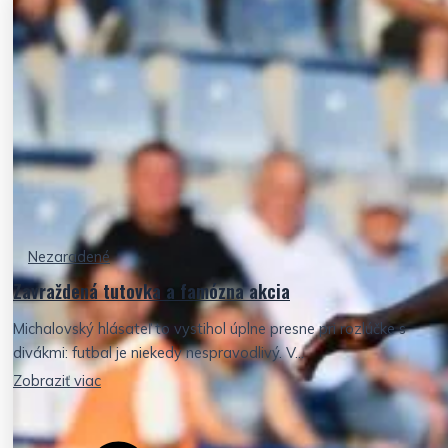
Nezaradené
Zavraždená tutovka a famózna akcia
Michalovský hlásateľ to vystihol úplne presne pri rozlúčke s
divákmi: futbal je niekedy nespravodlivý. V...
Zobraziť viac