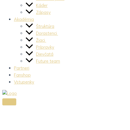
Káder
Zápasy
Akadémia
Štruktúra
Dorastenci
Žiaci
Prípravky
Dievčatá
Future team
Partneri
Fanshop
Vstupenky