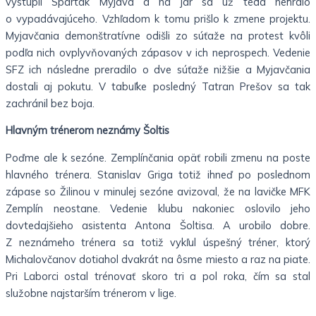
vystúpil Spartak Myjava a na jar sa už teda nehralo
o vypadávajúceho. Vzhľadom k tomu prišlo k zmene projektu.
Myjavčania demonštratívne odišli zo súťaže na protest kvôli
podľa nich ovplyvňovaných zápasov v ich neprospech. Vedenie
SFZ ich následne preradilo o dve súťaže nižšie a Myjavčania
dostali aj pokutu. V tabuľke posledný Tatran Prešov sa tak
zachránil bez boja.
Hlavným trénerom neznámy Šoltis
Poďme ale k sezóne. Zemplínčania opäť robili zmenu na poste
hlavného trénera. Stanislav Griga totiž ihneď po poslednom
zápase so Žilinou v minulej sezóne avizoval, že na lavičke MFK
Zemplín neostane. Vedenie klubu nakoniec oslovilo jeho
dovtedajšieho asistenta Antona Šoltisa. A urobilo dobre.
Z neznámeho trénera sa totiž vykľul úspešný tréner, ktorý
Michalovčanov dotiahol dvakrát na ôsme miesto a raz na piate.
Pri Laborci ostal trénovať skoro tri a pol roka, čím sa stal
služobne najstarším trénerom v lige.