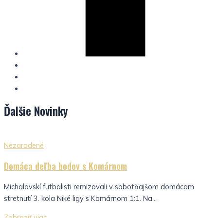
Ďalšie
Novinky
Nezaradené
Domáca deľba bodov s Komárnom
Michalovskí futbalisti remizovali v sobotňajšom domácom
stretnutí 3. kola Niké ligy s Komárnom 1:1. Na...
Zobraziť viac