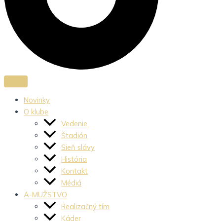
Novinky
O klube
Vedenie
Štadión
Sieň slávy
História
Kontakt
Médiá
A-MUŽSTVO
Realizačný tím
Káder