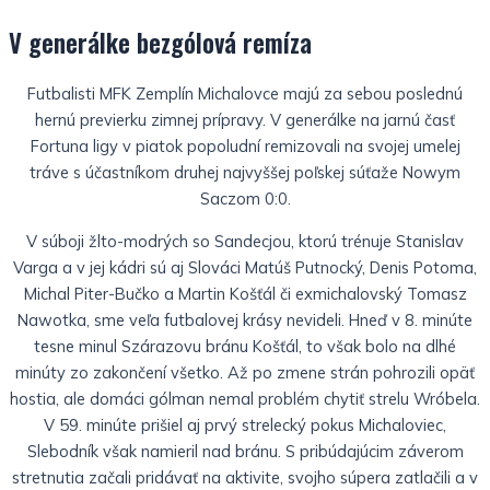
V generálke bezgólová remíza
Futbalisti MFK Zemplín Michalovce majú za sebou poslednú
hernú previerku zimnej prípravy. V generálke na jarnú časť
Fortuna ligy v piatok popoludní remizovali na svojej umelej
tráve s účastníkom druhej najvyššej poľskej súťaže Nowym
Saczom 0:0.
V súboji žlto-modrých so Sandecjou, ktorú trénuje Stanislav
Varga a v jej kádri sú aj Slováci Matúš Putnocký, Denis Potoma,
Michal Piter-Bučko a Martin Košťál či exmichalovský Tomasz
Nawotka, sme veľa futbalovej krásy nevideli. Hneď v 8. minúte
tesne minul Szárazovu bránu Košťál, to však bolo na dlhé
minúty zo zakončení všetko. Až po zmene strán pohrozili opäť
hostia, ale domáci gólman nemal problém chytiť strelu Wróbela.
V 59. minúte prišiel aj prvý strelecký pokus Michaloviec,
Slebodník však namieril nad bránu. S pribúdajúcim záverom
stretnutia začali pridávať na aktivite, svojho súpera zatlačili a v