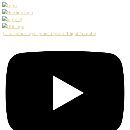
Preskočiť
na
obsah
Jki-facebook-light
Jki-instagram-1-light
Youtube