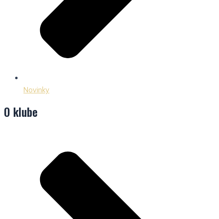
Novinky
O klube