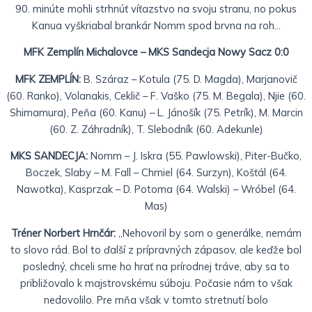
90. minúte mohli strhnúť víťazstvo na svoju stranu, no pokus
Kanua vyškriabal brankár Nomm spod brvna na roh…
MFK Zemplín Michalovce – MKS Sandecja Nowy Sacz 0:0
MFK ZEMPLÍN:
B. Száraz – Kotula (75. D. Magda), Marjanovič
(60. Ranko), Volanakis, Ceklič – F. Vaško (75. M. Begala), Njie (60.
Shimamura), Peňa (60. Kanu) – L. Jánošík (75. Petrík), M. Marcin
(60. Z. Záhradník), T. Slebodník (60. Adekunle)
MKS SANDECJA:
Nomm – J. Iskra (55. Pawlowski), Piter-Bučko,
Boczek, Slaby – M. Fall – Chmiel (64. Surzyn), Košťál (64.
Nawotka), Kasprzak – D. Potoma (64. Walski) – Wróbel (64.
Mas)
Tréner Norbert Hrnčár:
„Nehovoril by som o generálke, nemám
to slovo rád. Bol to ďalší z prípravných zápasov, ale keďže bol
posledný, chceli sme ho hrať na prírodnej tráve, aby sa to
približovalo k majstrovskému súboju. Počasie nám to však
nedovolilo. Pre mňa však v tomto stretnutí bolo