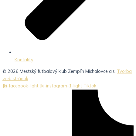
Kontakty
© 2026 Mestský futbalový klub Zemplín Michalovce a.s.
Tvorba
web stránok
Jki-facebook-light
Jki-instagram-1-light
Tiktok