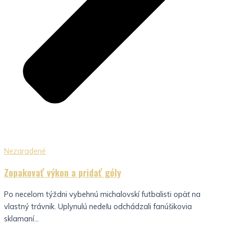
Nezaradené
Zopakovať výkon a pridať góly
Po necelom týždni vybehnú michalovskí futbalisti opäť na
vlastný trávnik. Uplynulú nedeľu odchádzali fanúšikovia
sklamaní...