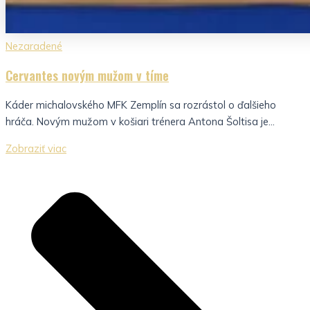
Nezaradené
Cervantes novým mužom v tíme
Káder michalovského MFK Zemplín sa rozrástol o ďalšieho
hráča. Novým mužom v košiari trénera Antona Šoltisa je...
Zobraziť viac