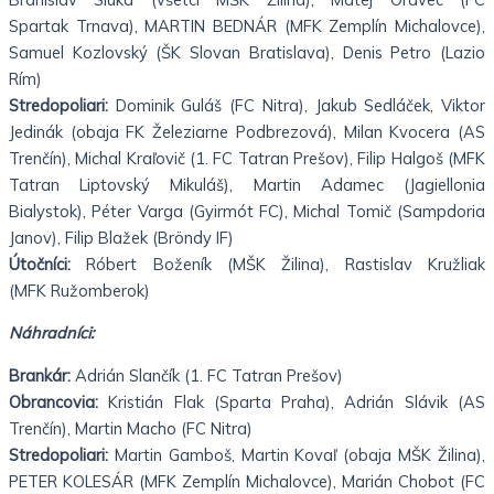
Spartak Trnava), MARTIN BEDNÁR (MFK Zemplín Michalovce),
Samuel Kozlovský (ŠK Slovan Bratislava), Denis Petro (Lazio
Rím)
Stredopoliari:
Dominik Guláš (FC Nitra), Jakub Sedláček, Viktor
Jedinák (obaja FK Železiarne Podbrezová), Milan Kvocera (AS
Trenčín), Michal Kraľovič (1. FC Tatran Prešov), Filip Halgoš (MFK
Tatran Liptovský Mikuláš), Martin Adamec (Jagiellonia
Bialystok), Péter Varga (Gyirmót FC), Michal Tomič (Sampdoria
Janov), Filip Blažek (Bröndy IF)
Útočníci:
Róbert Boženík (MŠK Žilina), Rastislav Kružliak
(MFK Ružomberok)
Náhradníci:
Brankár:
Adrián Slančík (1. FC Tatran Prešov)
Obrancovia:
Kristián Flak (Sparta Praha), Adrián Slávik (AS
Trenčín), Martin Macho (FC Nitra)
Stredopoliari:
Martin Gamboš, Martin Kovaľ (obaja MŠK Žilina),
PETER KOLESÁR (MFK Zemplín Michalovce), Marián Chobot (FC