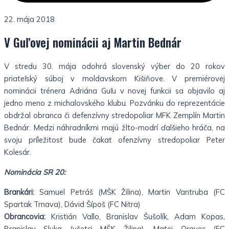
22. mája 2018
V Guľovej nominácii aj Martin Bednár
V stredu 30. mája odohrá slovenský výber do 20 rokov
priateľský súboj v moldavskom Kišiňove. V premiérovej
nominácii trénera Adriána Guľu v novej funkcii sa objavilo aj
jedno meno z michalovského klubu. Pozvánku do reprezentácie
obdržal obranca či defenzívny stredopoliar MFK Zemplín Martin
Bednár. Medzi náhradníkmi majú žlto-modrí ďalšieho hráča, na
svoju príležitosť bude čakať ofenzívny stredopoliar Peter
Kolesár.
Nominácia SR 20:
Brankári:
Samuel Petráš (MŠK Žilina), Martin Vantruba (FC
Spartak Trnava), Dávid Šípoš (FC Nitra)
Obrancovia:
Kristián Vallo, Branislav Šušolík, Adam Kopas,
Branislav Sluka (všetci MŠK Žilina), Matej Oravec (FC