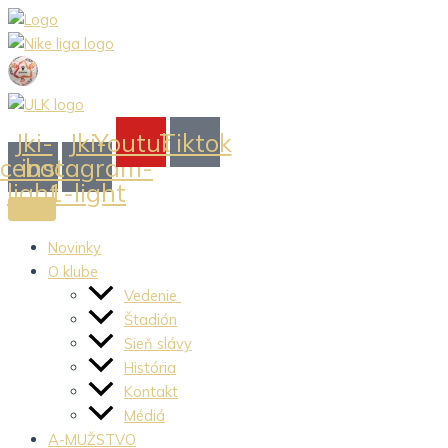
Preskočiť
na
obsah
Jki-
Jki-
Youtube
Tiktok
acebook-
instagram-
light
1-light
Novinky
O klube
Vedenie
Štadión
Sieň slávy
História
Kontakt
Médiá
A-MUŽSTVO