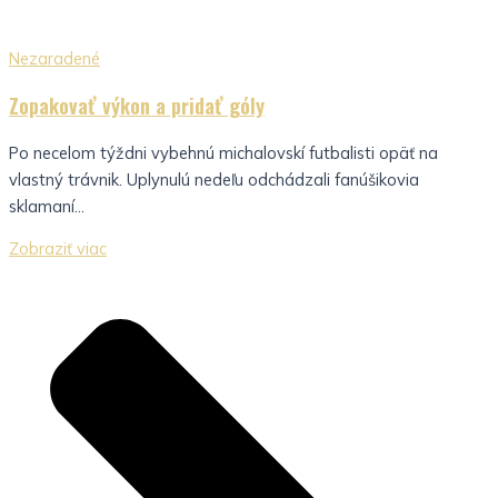
Nezaradené
Zopakovať výkon a pridať góly
Po necelom týždni vybehnú michalovskí futbalisti opäť na
vlastný trávnik. Uplynulú nedeľu odchádzali fanúšikovia
sklamaní...
Zobraziť viac