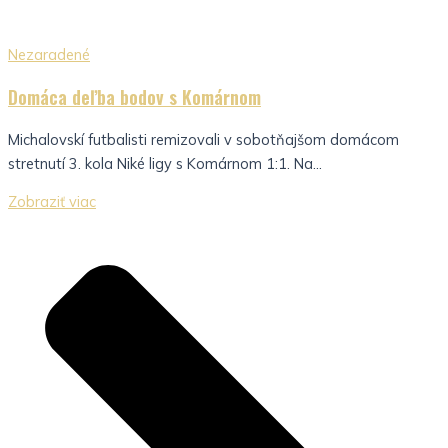
Nezaradené
Domáca deľba bodov s Komárnom
Michalovskí futbalisti remizovali v sobotňajšom domácom
stretnutí 3. kola Niké ligy s Komárnom 1:1. Na...
Zobraziť viac