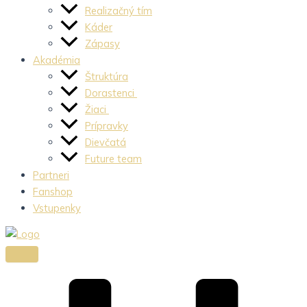
Realizačný tím
Káder
Zápasy
Akadémia
Štruktúra
Dorastenci
Žiaci
Prípravky
Dievčatá
Future team
Partneri
Fanshop
Vstupenky