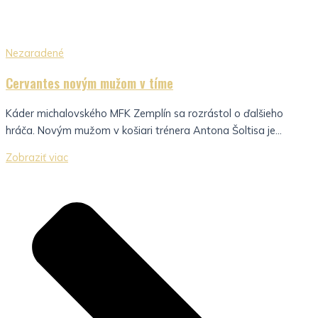
Nezaradené
Cervantes novým mužom v tíme
Káder michalovského MFK Zemplín sa rozrástol o ďalšieho
hráča. Novým mužom v košiari trénera Antona Šoltisa je...
Zobraziť viac