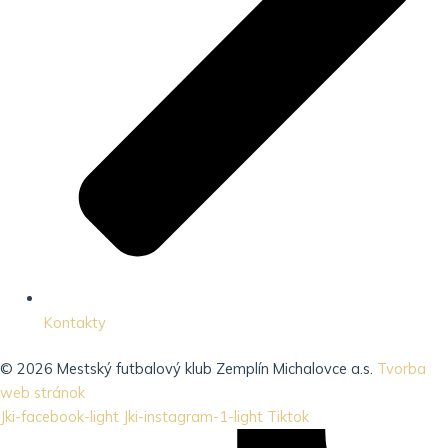
Kontakty
© 2026 Mestský futbalový klub Zemplín Michalovce a.s.
Tvorba
web stránok
Jki-facebook-light
Jki-instagram-1-light
Tiktok