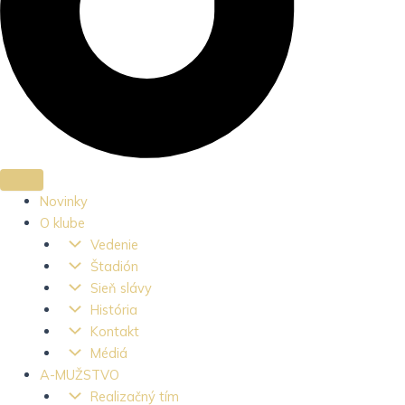
Novinky
O klube
Vedenie
Štadión
Sieň slávy
História
Kontakt
Médiá
A-MUŽSTVO
Realizačný tím