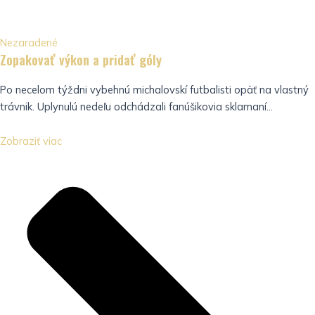
Nezaradené
Zopakovať výkon a pridať góly
Po necelom týždni vybehnú michalovskí futbalisti opäť na vlastný
trávnik. Uplynulú nedeľu odchádzali fanúšikovia sklamaní...
Zobraziť viac