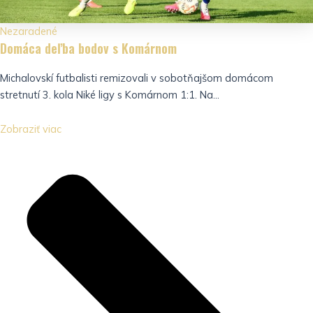
Nezaradené
Domáca deľba bodov s Komárnom
Michalovskí futbalisti remizovali v sobotňajšom domácom
stretnutí 3. kola Niké ligy s Komárnom 1:1. Na...
Zobraziť viac