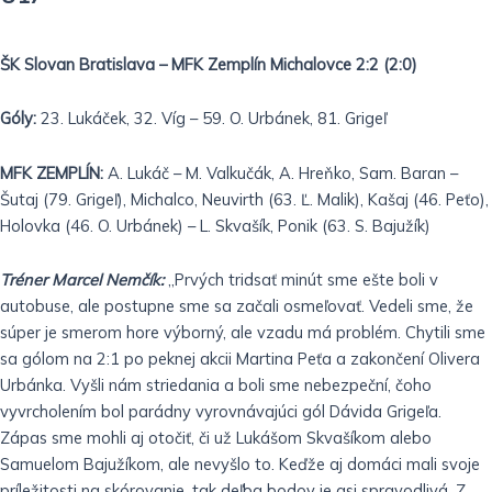
ŠK Slovan Bratislava – MFK Zemplín Michalovce 2:2 (2:0)
Góly:
23. Lukáček, 32. Víg – 59. O. Urbánek, 81. Grigeľ
MFK ZEMPLÍN:
A. Lukáč – M. Valkučák, A. Hreňko, Sam. Baran –
Šutaj (79. Grigeľ), Michalco, Neuvirth (63. Ľ. Malik), Kašaj (46. Peťo),
Holovka (46. O. Urbánek) – L. Skvašík, Ponik (63. S. Bajužík)
Tréner Marcel Nemčík:
„Prvých tridsať minút sme ešte boli v
autobuse, ale postupne sme sa začali osmeľovať. Vedeli sme, že
súper je smerom hore výborný, ale vzadu má problém. Chytili sme
sa gólom na 2:1 po peknej akcii Martina Peťa a zakončení Olivera
Urbánka. Vyšli nám striedania a boli sme nebezpeční, čoho
vyvrcholením bol parádny vyrovnávajúci gól Dávida Grigeľa.
Zápas sme mohli aj otočiť, či už Lukášom Skvašíkom alebo
Samuelom Bajužíkom, ale nevyšlo to. Keďže aj domáci mali svoje
príležitosti na skórovanie, tak deľba bodov je asi spravodlivá. Z