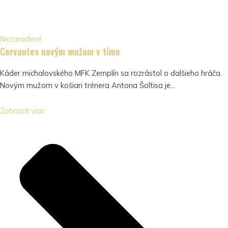
Nezaradené
Cervantes novým mužom v tíme
Káder michalovského MFK Zemplín sa rozrástol o ďalšieho hráča.
Novým mužom v košiari trénera Antona Šoltisa je...
Zobraziť viac