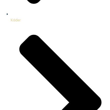
Káder