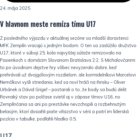
24. mája 2025
V hlavnom meste remíza tímu U17
Z posledného výjazdu v aktuálnej sezóne sa mladší dorastenci
MFK Zemplín vracajú s jedným bodom. O ten sa zaslúžilo družstvo
U17, ktoré v súboji 25. kola najvyššej súťaže remizovalo na
Pasienkoch s domácim Slovanom Bratislava 2:2. S Michalovčanmi
to po úvodnom dejstve hry vôbec nevyzeralo dobre, keď
prehrávali už dvojgólovým rozdielom, ale kormidelníkovi Marcelovi
Nemčíkovi vyšli striedania, keď sa noví hráči na ihrisku – Oliver
Urbánek a Dávid Grigeľ – postarali o to, že body sa budú deliť.
Rovnaký stav po polčase svietil aj v zápase tímov U16, no
Zemplínčania sa ani po prestávke nevzchopili a rozbehnutým
belasým, ktorí dosiahli piate víťazstvo v sérii a patrí im líderská
pozícia v tabuľke, podľahli hladko 0:5.
U17