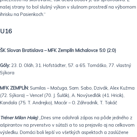
našej strany to bol slušný výkon v slušnom prostredí na výbornom
ihrisku na Pasienkoch.“
U16
ŠK Slovan Bratislava – MFK Zemplín Michalovce 5:0 (2:0)
Góly:
23. D. Oláh, 31. Hofstädter, 57. a 65. Tomáško, 77. vlastný
Sýkora
MFK ZEMPLÍN:
Sumilas – Mačuga, Sam. Sabo, Dzivák, Alex Kužma
(72. Sýkora) – Venceľ (70. J. Šuľák), A. Novýsedlák (41. Hricik),
Kandala (75. T. Andrejko), Macár – O. Záhradník, T. Takáč
Tréner Milan Holej:
„Dnes sme odohrali zápas na pôde jedného z
ašpirantov na prvenstvo v súťaži a to sa prejavilo aj na celkovom
výsledku. Domáci boli lepší vo všetkých aspektoch a zaslúžene