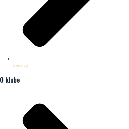
Novinky
O klube