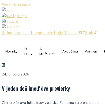
Preskočiť na obsah
Jki-facebook-light
Jki-instagram-1-light
Youtube
Tiktok
O
A-
Novinky
Akadémia
Partneri
klube
MUŽSTVO
24. januára 2026
V jeden deň hneď dve previerky
Zimná príprava futbalistov zo srdca Zemplína sa prehupla do