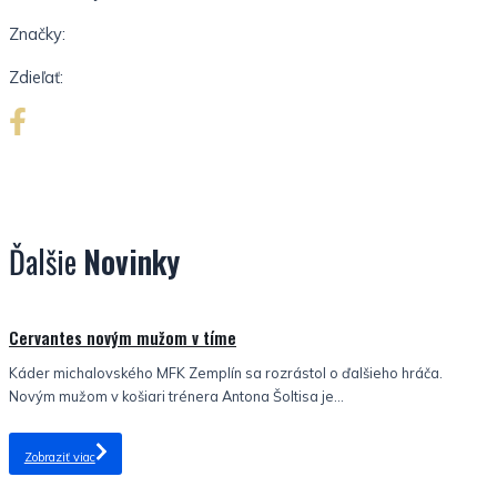
Značky:
Zdieľať:
Ďalšie
Novinky
Nezaradené
Cervantes novým mužom v tíme
Káder michalovského MFK Zemplín sa rozrástol o ďalšieho hráča.
Novým mužom v košiari trénera Antona Šoltisa je...
Zobraziť viac