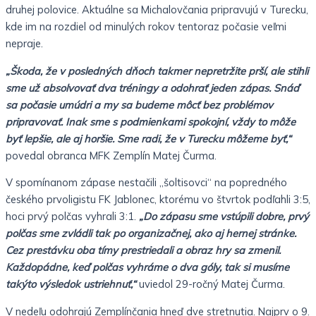
druhej polovice. Aktuálne sa Michalovčania pripravujú v Turecku,
kde im na rozdiel od minulých rokov tentoraz počasie veľmi
nepraje.
„Škoda, že v posledných dňoch takmer nepretržite prší, ale stihli
sme už absolvovať dva tréningy a odohrať jeden zápas. Snáď
sa počasie umúdri a my sa budeme môcť bez problémov
pripravovať. Inak sme s podmienkami spokojní, vždy to môže
byť lepšie, ale aj horšie. Sme radi, že v Turecku môžeme byť,“
povedal obranca MFK Zemplín Matej Čurma.
V spomínanom zápase nestačili „šoltisovci“ na popredného
českého prvoligistu FK Jablonec, ktorému vo štvrtok podľahli 3:5,
hoci prvý polčas vyhrali 3:1.
„Do zápasu sme vstúpili dobre, prvý
polčas sme zvládli tak po organizačnej, ako aj hernej stránke.
Cez prestávku oba tímy prestriedali a obraz hry sa zmenil.
Každopádne, keď polčas vyhráme o dva góly, tak si musíme
takýto výsledok ustriehnuť,“
uviedol 29-ročný Matej Čurma.
V nedeľu odohrajú Zemplínčania hneď dve stretnutia. Najprv o 9.