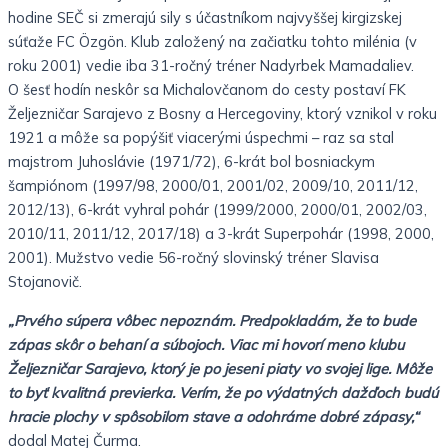
hodine SEČ si zmerajú sily s účastníkom najvyššej kirgizskej
súťaže FC Özgön. Klub založený na začiatku tohto milénia (v
roku 2001) vedie iba 31-ročný tréner Nadyrbek Mamadaliev.
O šesť hodín neskôr sa Michalovčanom do cesty postaví FK
Željezničar Sarajevo z Bosny a Hercegoviny, ktorý vznikol v roku
1921 a môže sa popýšiť viacerými úspechmi – raz sa stal
majstrom Juhoslávie (1971/72), 6-krát bol bosniackym
šampiónom (1997/98, 2000/01, 2001/02, 2009/10, 2011/12,
2012/13), 6-krát vyhral pohár (1999/2000, 2000/01, 2002/03,
2010/11, 2011/12, 2017/18) a 3-krát Superpohár (1998, 2000,
2001). Mužstvo vedie 56-ročný slovinský tréner Slavisa
Stojanovič.
„Prvého súpera vôbec nepoznám. Predpokladám, že to bude
zápas skôr o behaní a súbojoch. Viac mi hovorí meno klubu
Željezničar Sarajevo, ktorý je po jeseni piaty vo svojej lige. Môže
to byť kvalitná previerka. Verím, že po výdatných dažďoch budú
hracie plochy v spôsobilom stave a odohráme dobré zápasy,“
dodal Matej Čurma.