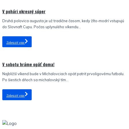
Nezaradené
V pohári okresný súper
Druhá polovica augusta je už tradične časom, kedy žlto-modrí vstupujú
do Slovnaft Cupu. Počas uplynulého víkendu...
Zobraziť viac
Nezaradené
V sobotu hráme opäť doma!
Najbližší víkend bude v Michalovciach opäť patriť prvoligovému futbalu.
Po šiestich dňoch sa michalovský tím...
Zobraziť viac