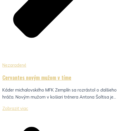
Nezaradené
Cervantes novým mužom v tíme
Káder michalovského MFK Zemplín sa rozrástol o ďalšieho
hráča. Novým mužom v košiari trénera Antona Šoltisa je...
Zobraziť viac