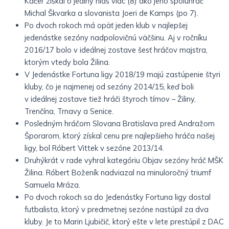
Káčer získal o jediný hlas viac (8) ako jeho spoluhráč
Michal Škvarka a slovanista Joeri de Kamps (po 7).
Po dvoch rokoch má opäť jeden klub v najlepšej
jedenástke sezóny nadpolovičnú väčšinu. Aj v ročníku
2016/17 bolo v ideálnej zostave šesť hráčov majstra,
ktorým vtedy bola Žilina.
V Jedenástke Fortuna ligy 2018/19 majú zastúpenie štyri
kluby, čo je najmenej od sezóny 2014/15, keď boli
v ideálnej zostave tiež hráči štyroch tímov – Žiliny,
Trenčína, Trnavy a Senice.
Posledným hráčom Slovana Bratislava pred Andražom
Šporarom, ktorý získal cenu pre najlepšieho hráča našej
ligy, bol Róbert Vittek v sezóne 2013/14.
Druhýkrát v rade vyhral kategóriu Objav sezóny hráč MŠK
Žilina. Róbert Boženík nadviazal na minuloročný triumf
Samuela Mráza.
Po dvoch rokoch sa do Jedenástky Fortuna ligy dostal
futbalista, ktorý v predmetnej sezóne nastúpil za dva
kluby. Je to Marin Ljubičič, ktorý ešte v lete prestúpil z DAC