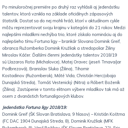
Po minuloročnej premiére po druhý raz vyhlásili aj Jedenástku
talentov, ktorá vznikla na základe oficiálnych zápasových
štatistík. Dostať sa do nej mohli hráči, ktorí v aktuálnom cykle
môžu reprezentovať svoju krajinu v kategórii do 21 rokov. Medzi
najlepšími mladíkmi nechýba trio, ktoré získalo nomináciu aj do
najlepšieho tímu Fortuna ligy – brankár Slovana Dominik Greif,
obranca Ružomberka Dominik Kružliak a stredopoliar Žiliny
Miroslav Káčer. Ďalšími členmi Jedenástky talentov 2018/19
sú Llazaros Rota (Michalovce), Matej Oravec (jeseň Trnava/jar
Podbrezová), Branislav Sluka (Žilina), Tihomir
Kostadinov (Ružomberok), Máté Vida, Christián Herc(obaja
Dunajská Streda), Tomáš Vestenický (Nitra) a Róbert Boženík
(Žilina). Zastúpenie v tomto elitnom výbere mladíkov tak má až
osem z dvanástich fortunaligových klubov.
Jedenástka Fortuna ligy 2018/19:
Dominik Greif (ŠK Slovan Bratislava, 9 hlasov) – Kristián Koštrna
(FC DAC 1904 Dunajská Streda, 8), Dominik Kružliak (MFK
Ružomberok, 8), Vasil Božikov (ŠK Slovan Bratislava, 22), Eric