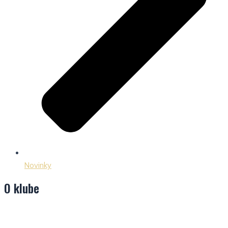
Novinky
O klube