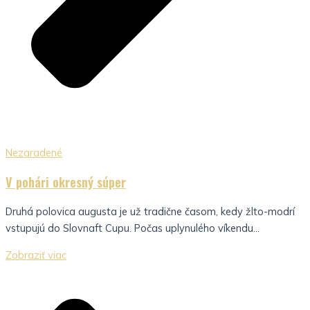
Nezaradené
V pohári okresný súper
Druhá polovica augusta je už tradične časom, kedy žlto-modrí
vstupujú do Slovnaft Cupu. Počas uplynulého víkendu...
Zobraziť viac