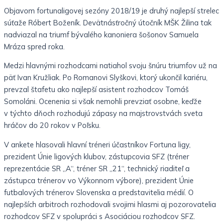
Objavom fortunaligovej sezóny 2018/19 je druhý najlepší strelec
súťaže Róbert Boženík. Devätnásťročný útočník MŠK Žilina tak
nadviazal na triumf bývalého kanoniera šošonov Samuela
Mráza spred roka.
Medzi hlavnými rozhodcami natiahol svoju šnúru triumfov už na
päť Ivan Kružliak. Po Romanovi Slyškovi, ktorý ukončil kariéru,
prevzal štafetu ako najlepší asistent rozhodcov Tomáš
Somoláni. Ocenenia si však nemohli prevziať osobne, keďže
v týchto dňoch rozhodujú zápasy na majstrovstvách sveta
hráčov do 20 rokov v Poľsku.
V ankete hlasovali hlavní tréneri účastníkov Fortuna ligy,
prezident Únie ligových klubov, zástupcovia SFZ (tréner
reprezentácie SR „A“, tréner SR „21“, technický riaditeľ a
zástupca trénerov vo Výkonnom výbore), prezident Únie
futbalových trénerov Slovenska a predstavitelia médií. O
najlepších arbitroch rozhodovali svojimi hlasmi aj pozorovatelia
rozhodcov SFZ v spolupráci s Asociáciou rozhodcov SFZ.