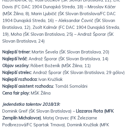
Davis (FC DAC 1904 Dunajská Streda, 18) – Miroslav Káčer
(MŠK Žilina, 8), Marin Ljubičič (ŠK Slovan Bratislava/FC DAC
1904 Dunajská Streda, 16) – Aleksandar Čavrič (ŠK Slovan
Bratislava, 12), Zsolt Kalmár (FC DAC 1904 Dunajská Streda,
19), Moha (ŠK Slovan Bratislava, 25) – Andraž Šporar (ŠK
Slovan Bratislava, 24)
Najlepší tréner:
Martin Ševela (ŠK Slovan Bratislava, 20)
Najlepší hráč:
Andraž Šporar (ŠK Slovan Bratislava, 14)
Objav sezóny:
Róbert Boženík (MŠK Žilina, 11)
Najlepší strelec:
Andraž Šporar (ŠK Slovan Bratislava, 29 gólov)
Najlepší rozhodca:
Ivan Kružliak
Najlepší asistent rozhodcu:
Tomáš Somoláni
Cena fair play:
MŠK Žilina
Jedenástka talentov 2018/19:
Dominik Greif (ŠK Slovan Bratislava) –
Llazaros Rota (MFK
Zemplín Michalovce)
, Matej Oravec (FK Železiarne
Podbrezová/FC Spartak Trnava), Dominik Kružliak (MFK