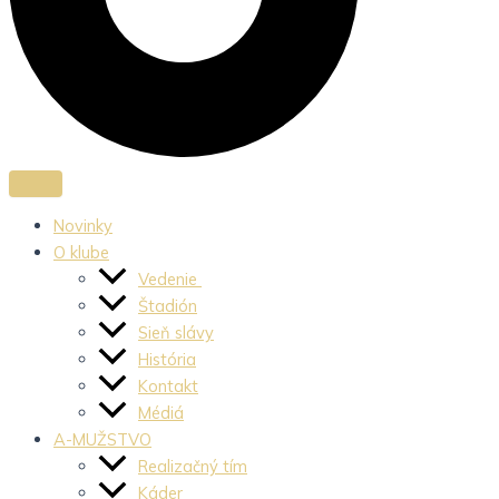
Novinky
O klube
Vedenie
Štadión
Sieň slávy
História
Kontakt
Médiá
A-MUŽSTVO
Realizačný tím
Káder