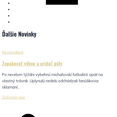
Ďalšie
Novinky
Nezaradené
Zopakovať výkon a pridať góly
Po necelom týždni vybehnú michalovskí futbalisti opäť na
vlastný trávnik. Uplynulú nedeľu odchádzali fanúšikovia
sklamaní...
Zobraziť viac