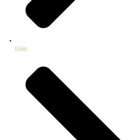
Káder