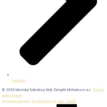
Kontakty
© 2026 Mestský futbalový klub Zemplín Michalovce a.s.
Tvorba
web stránok
Jki-facebook-light
Jki-instagram-1-light
Tiktok