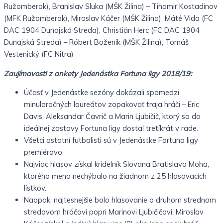
Ružomberok), Branislav Sluka (MŠK Žilina) – Tihomir Kostadinov
(MFK Ružomberok), Miroslav Káčer (MŠK Žilina), Máté Vida (FC
DAC 1904 Dunajská Streda), Christián Herc (FC DAC 1904
Dunajská Streda) – Róbert Boženík (MŠK Žilina), Tomáš
Vestenický (FC Nitra)
Zaujímavosti z ankety Jedenástka Fortuna ligy 2018/19:
Účasť v Jedenástke sezóny dokázali spomedzi
minuloročných laureátov zopakovať traja hráči – Eric
Davis, Aleksandar Čavrič a Marin Ljubičič, ktorý sa do
ideálnej zostavy Fortuna ligy dostal tretíkrát v rade.
Všetci ostatní futbalisti sú v Jedenástke Fortuna ligy
premiérovo.
Najviac hlasov získal krídelník Slovana Bratislava Moha,
ktorého meno nechýbalo na žiadnom z 25 hlasovacích
lístkov.
Naopak, najtesnejšie bolo hlasovanie o druhom strednom
stredovom hráčovi popri Marinovi Ljubičičovi. Miroslav