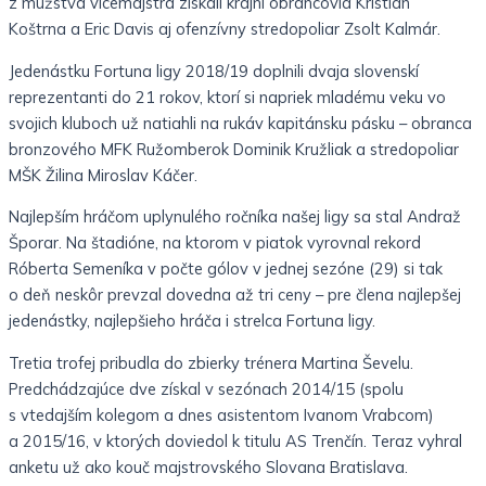
z mužstva vicemajstra získali krajní obrancovia Kristián
Koštrna a Eric Davis aj ofenzívny stredopoliar Zsolt Kalmár.
Jedenástku Fortuna ligy 2018/19 doplnili dvaja slovenskí
reprezentanti do 21 rokov, ktorí si napriek mladému veku vo
svojich kluboch už natiahli na rukáv kapitánsku pásku – obranca
bronzového MFK Ružomberok Dominik Kružliak a stredopoliar
MŠK Žilina Miroslav Káčer.
Najlepším hráčom uplynulého ročníka našej ligy sa stal Andraž
Šporar. Na štadióne, na ktorom v piatok vyrovnal rekord
Róberta Semeníka v počte gólov v jednej sezóne (29) si tak
o deň neskôr prevzal dovedna až tri ceny – pre člena najlepšej
jedenástky, najlepšieho hráča i strelca Fortuna ligy.
Tretia trofej pribudla do zbierky trénera Martina Ševelu.
Predchádzajúce dve získal v sezónach 2014/15 (spolu
s vtedajším kolegom a dnes asistentom Ivanom Vrabcom)
a 2015/16, v ktorých doviedol k titulu AS Trenčín. Teraz vyhral
anketu už ako kouč majstrovského Slovana Bratislava.