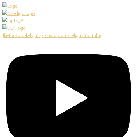
Preskočiť
na
obsah
Jki-facebook-light
Jki-instagram-1-light
Youtube