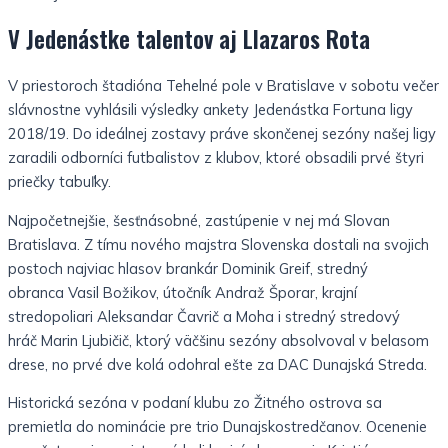
V Jedenástke talentov aj Llazaros Rota
V priestoroch štadióna Tehelné pole v Bratislave v sobotu večer
slávnostne vyhlásili výsledky ankety Jedenástka Fortuna ligy
2018/19. Do ideálnej zostavy práve skončenej sezóny našej ligy
zaradili odborníci futbalistov z klubov, ktoré obsadili prvé štyri
priečky tabuľky.
Najpočetnejšie, šesťnásobné, zastúpenie v nej má Slovan
Bratislava. Z tímu nového majstra Slovenska dostali na svojich
postoch najviac hlasov brankár Dominik Greif, stredný
obranca Vasil Božikov, útočník Andraž Šporar, krajní
stredopoliari Aleksandar Čavrič a Moha i stredný stredový
hráč Marin Ljubičič, ktorý väčšinu sezóny absolvoval v belasom
drese, no prvé dve kolá odohral ešte za DAC Dunajská Streda.
Historická sezóna v podaní klubu zo Žitného ostrova sa
premietla do nominácie pre trio Dunajskostredčanov. Ocenenie