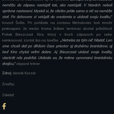
nemôžu do zápasu nastúpiť tak, ako nastúpili. V hlavách neboli
správne nastavení. Mysleli si, že všetko príde samo a nič sa nemôže
stať. Po dohovore si vstúpili do svedomia a ukázali svoju kvalitu,“
hovoril Šoltis. Pri pohľade na zostavu Michaloviec boli mnohí
prekvapení, že medzi troma žrďami tentoraz dostal príležitosť
Poliak Bieszczad. Kira, ktorý v troch zápasoch po sebe
neinkasoval, zostal iba na lavičke.
„Netreba za tým nič hľadať. Len
sme chceli dať po dlhšom čase priestor aj druhému brankárovi, aj
keď Kira chytal veľmi dobre. Aj Bieszczad ukázal svoje kvality,
viackrát nás podržal. Ukázalo sa, že máme vyrovnanú brankársku
dvojicu,“
objasnil tréner.
Zdroj:
denník Korzár
Značky:
Zdieľať: