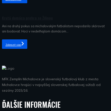
Nezaradené
Krutá domáca prehra so Žilinou
Ani na druhý pokus sa michalovským futbalistom nepodarilo skórovať
ani bodovať. Hoci v nedeľňajšom domácom...
Zobraziť viac
MFK Zemplín Michalovce je slovenský futbalový klub z mesta
Michalovce hrajúci v najvyššej slovenskej futbalovej súťaži od
sezóny 2015/16.
ĎALŠIE INFORMÁCIE