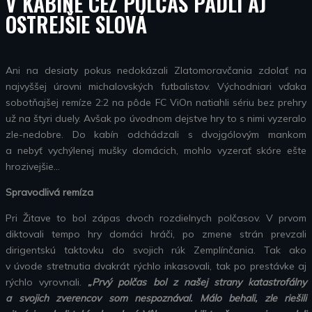
V KABÍNE CEZ POLČAS PADLI AJ
OSTREJŠIE SLOVÁ
Ani na desiaty pokus nedokázali Zlatomoravčania zdolať na
najvyššej úrovni michalovských futbalistov. Východniari vďaka
sobotňajšej remíze 2:2 na pôde FC ViOn natiahli sériu bez prehry
už na štyri duely. Avšak po úvodnom dejstve hry to s nimi vyzeralo
zle-nedobre. Do kabín odchádzali s dvojgólovým mankom
a nebyť vychýlenej mušky domácich, mohlo vyzerať skóre ešte
hrozivejšie…
Spravodlivá remíza
Pri Žitave to bol zápas dvoch rozdielnych polčasov. V prvom
diktovali tempo hry domáci hráči, po zmene strán prevzali
dirigentskú taktovku do svojich rúk Zemplínčania. Tak ako
v úvode stretnutia dvakrát rýchlo inkasovali, tak po prestávke aj
rýchlo vyrovnali.
„Prvý polčas bol z našej strany katastrofálny
a svojich zverencov som nespoznával. Málo behali, zle riešili