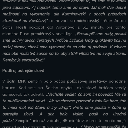
situácie a boli takí odovzdaní. Vôbec nerobili to, čo sme si povedali
pred zápasom. Aj napriek tomu sme za stavu 1:0 mali dve dobré
možnosti na vyrovnanie, ale Kurminowski v oboch prípadoch
stroskotal na Kováčovi,“
rozhovoril sa michalovský tréner Anton
Šoltis. Hostí nakopol gól Antonova z 51. minúty, pre tohto
mladého Rusa premiérový v prvej lige.
„Preskupili sme rady, poslali
sme do hry dvoch čerstvých hráčov. Držanie lopty aj aktivita boli na
našej strane, chceli sme vyrovnať, čo sa nám aj podarilo. V závere
mali obe mužstvá šance na to, aby strhli víťazstvo na svoju stranu.
Remíza je spravodlivá.“
Padli aj ostrejšie slová
V šatni MFK Zemplín bolo počas polčasovej prestávky poriadne
horúco. Keď sme sa Šoltisa opýtali, aké slová hráčom vtedy
adresoval, tak odvetil:
„Nechcite vedieť, čo som im povedal. Nie sú
to publikovateľné slová… Ak sa chceme pozerať v tabuľke hore, tak
to musí mať inú šťavu a iný „drajf“. Preto sme použili v šatni aj
ostrejšie slová. A ako bolo vidieť, padli na úrodnú
pôdu.“
Zemplínčania už v druhej 45-minútovke hrali to, na čo majú
a ihneď sa to odzrkadlilo aj na výsledku.
„Chlapci sa presvedčili, že