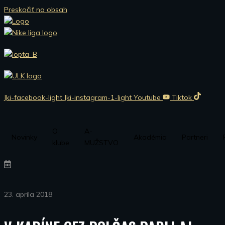
Preskočiť na obsah
Jki-facebook-light
Jki-instagram-1-light
Youtube
Tiktok
O
A-
Novinky
Akadémia
Partneri
klube
MUŽSTVO
23. apríla 2018