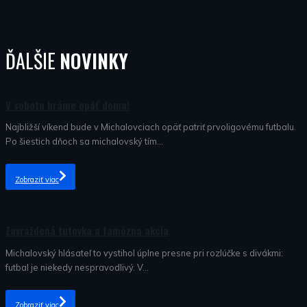
ĎALŠIE
NOVINKY
Nezaradené
V sobotu hráme opäť doma!
Najbližší víkend bude v Michalovciach opäť patriť prvoligovému futbalu.
Po šiestich dňoch sa michalovský tím...
Zobraziť viac
Nezaradené
Zavraždená tutovka a famózna akcia
Michalovský hlásateľ to vystihol úplne presne pri rozlúčke s divákmi:
futbal je niekedy nespravodlivý. V...
Zobraziť viac