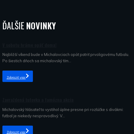
ĎALŠIE
NOVINKY
Nezaradené
V sobotu hráme opäť doma!
Najbližší víkend bude v Michalovciach opäť patriť prvoligovému futbalu.
Po šiestich dňoch sa michalovský tím...
Zobraziť viac
Nezaradené
Zavraždená tutovka a famózna akcia
Michalovský hlásateľ to vystihol úplne presne pri rozlúčke s divákmi:
futbal je niekedy nespravodlivý. V...
Zobraziť viac