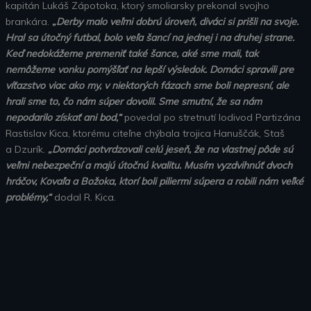
kapitán Lukáš Zápotoka, ktorý smoliarsky prekonal svojho
brankára.
„Derby malo veľmi dobrú úroveň, diváci si prišli na svoje.
Hral sa útočný futbal, bolo veľa šancí na jednej i na druhej strane.
Keď nedokážeme premeniť také šance, aké sme mali, tak
nemôžeme vonku pomýšľať na lepší výsledok. Domáci spravili pre
víťazstvo viac ako my, v niektorých fázach sme boli nepresní, ale
hrali sme to, čo nám súper dovolil. Sme smutní, že sa nám
nepodarilo získať ani bod,“
povedal po stretnutí lodivod Partizána
Rastislav Kica, ktorému citeľne chýbala trojica Hanuščák, Staš
a Dzurík.
„Domáci potvrdzovali celú jeseň, že na vlastnej pôde sú
veľmi nebezpeční a majú útočnú kvalitu. Musím vyzdvihnúť dvoch
hráčov, Kovaľa a Božoka, ktorí boli piliermi súpera a robili nám veľké
problémy,“
dodal R. Kica.