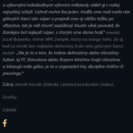
a výbornými individuálnymi výkonmi málokedy vidieť aj v našej
najvyššej súťaži. Vyhrať mohol iba jeden. Keďže sme mali oveľa viac
gólových šancí ako súper a prejavili sme aj väčšiu túžbu po
víťazstve, tak je náš triumf zaslúžený. Musím však povedať, že
Bardejov bol najlepší súper, s ktorým sme doma hrali,“
uviedol
Jozef Bubenko, tréner MFK Zemplín, ktorý na margo toho, že aj
keď sa stretli dve najlepšie defenzívy, bolo veľa gólových šancí,
dodal:
„Nie je to o tom, že hráme defenzívny alebo ofenzívny
futbal. Aj FC Barcelona alebo Bayern Mníchov hrajú ofenzívne
a inkasujú málo gólov. Je to o organizácii hry, disciplíne hráčov či
pressingu.“
Zdroj:
denník Korzár (článok), Lenhard production (video)
Značky:
Zdieľať: