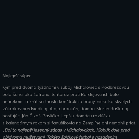
Najlepší súper
Kým pred dvoma týždňami v súboji Michaloviec s Podbrezovou
bolo šancí ako šafranu, tentoraz proti Bardejovu ich bolo
neúrekom. Trikrát sa triasla konštrukcia brány, niekoľko skvelých
zákrokov predviedli aj obaja brankári, domáci Martin Raška aj
hosťujúci Ján Čikoš-Pavličko. Lepšiu domácu rozlúčku
s kalendárnym rokom si fanúšikovia na Zemplíne ani nemohli priať.
„Bol to najlepší jesenný zápas v Michalovciach. Klobúk dole pred
obidvoma mužstvami. Takýto špičkový futbal s nasadením