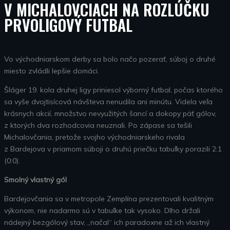
V MICHALOVCIACH NA ROZLÚČKU
PRVOLIGOVÝ FUTBAL
Vo východniarskom derby sa bolo načo pozerať, súboj o druhé
miesto zvládli lepšie domáci.
Šláger 19. kola druhej ligy priniesol výborný futbal, počas ktorého
sa vyše dvojtisícová návšteva nenudila ani minútu. Videla veľa
krásnych akcií, množstvo nevyužitých šancí a dokopy päť gólov,
z ktorých dva rozhodcovia neuznali. Po zápase sa tešili
Michalovčania, pretože svojho východniarskeho rivala
z Bardejova v priamom súboji o druhú priečku tabuľky porazili 2:1
(0:0).
Smolný vlastný gól
Bardejovčania sa v metropole Zemplína prezentovali kvalitným
výkonom, nie nadarmo sú v tabuľke tak vysoko. Dlho držali
nádejný bezgólový stav, „načal“ ich paradoxne až ich vlastný