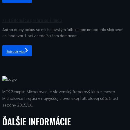
Nezaradené
Krutá domáca prehra so Žilinou
Ani na druhý pokus sa michalovským futbalistom nepodarilo skórovať
ani bodovať. Hoci v nedeľňajšom domácom...
Zobraziť viac
MFK Zemplín Michalovce je slovenský futbalový klub z mesta
Michalovce hrajúci v najvyššej slovenskej futbalovej súťaži od
sezóny 2015/16.
ĎALŠIE INFORMÁCIE