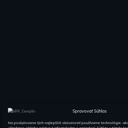
Spravovať Súhlas
Na poskytovanie tých najlepších skúseností používame technológie, ak
ukladanie a/alebo prístup k informáciám o zariadení. Súhlas s týmito 