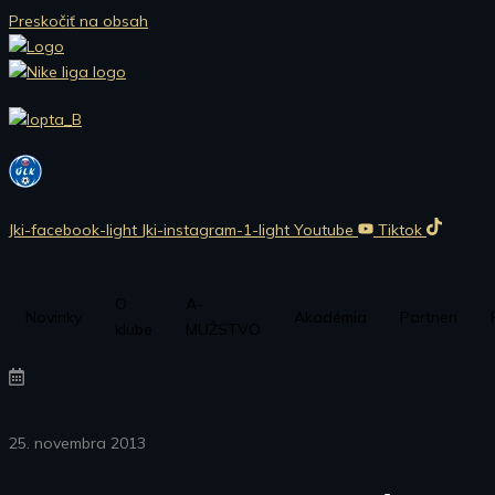
Preskočiť na obsah
Jki-facebook-light
Jki-instagram-1-light
Youtube
Tiktok
O
A-
Novinky
Akadémia
Partneri
klube
MUŽSTVO
25. novembra 2013