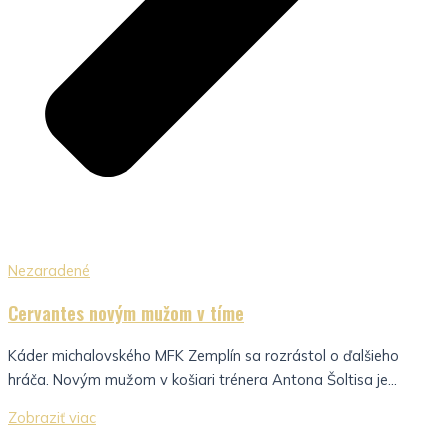
Nezaradené
Cervantes novým mužom v tíme
Káder michalovského MFK Zemplín sa rozrástol o ďalšieho
hráča. Novým mužom v košiari trénera Antona Šoltisa je...
Zobraziť viac