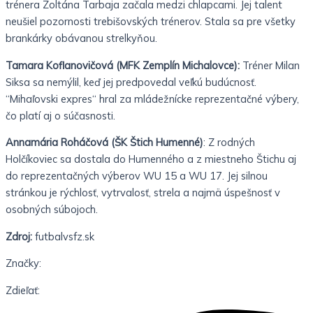
trénera Zoltána Tarbaja začala medzi chlapcami. Jej talent
neušiel pozornosti trebišovských trénerov. Stala sa pre všetky
brankárky obávanou strelkyňou.
Tamara Koflanovičová (MFK Zemplín Michalovce):
Tréner Milan
Siksa sa nemýlil, keď jej predpovedal veľkú budúcnosť.
“Mihaľovski expres“ hral za mládežnícke reprezentačné výbery,
čo platí aj o súčasnosti.
Annamária Roháčová (ŠK Štich Humenné)
: Z rodných
Holčíkoviec sa dostala do Humenného a z miestneho Štichu aj
do reprezentačných výberov WU 15 a WU 17. Jej silnou
stránkou je rýchlosť, vytrvalosť, strela a najmä úspešnosť v
osobných súbojoch.
Zdroj:
futbalvsfz.sk
Značky:
Zdieľať: