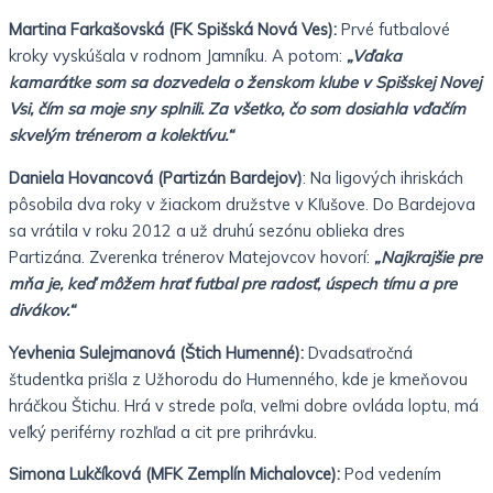
Martina Farkašovská (FK Spišská Nová Ves):
Prvé futbalové
kroky vyskúšala v rodnom Jamníku. A potom:
„Vďaka
kamarátke som sa dozvedela o ženskom klube v Spišskej Novej
Vsi, čím sa moje sny splnili. Za všetko, čo som dosiahla vďačím
skvelým trénerom a kolektívu.“
Daniela Hovancová (Partizán Bardejov)
: Na ligových ihriskách
pôsobila dva roky v žiackom družstve v Kľušove. Do Bardejova
sa vrátila v roku 2012 a už druhú sezónu oblieka dres
Partizána. Zverenka trénerov Matejovcov hovorí:
„Najkrajšie pre
mňa je, keď môžem hrať futbal pre radosť, úspech tímu a pre
divákov.“
Yevhenia Sulejmanová (Štich Humenné):
Dvadsaťročná
študentka prišla z Užhorodu do Humenného, kde je kmeňovou
hráčkou Štichu. Hrá v strede poľa, veľmi dobre ovláda loptu, má
veľký periférny rozhľad a cit pre prihrávku.
Simona Lukčíková (MFK Zemplín Michalovce):
Pod vedením