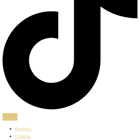
Novinky
O klube