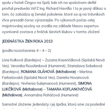
spolu v hoteli Čingov na Spiši, kde ich na spoločnom defilé
privítal predseda VsFZ Ing. Richard Havrilla. I to je jasný dôkaz o
tom, čo zobúdza aj ženské pokolenie, ktoré sa aj na trávnikoch
chce presadiť čoraz výraznejšie. Po výkonoch počas celej
majstrovskej sezóny sa zrodila na základe hlasov expertov
vysnívaná zostava z hráčok šiestich klubov v tomto zložení:
JEDENÁSTKA ŽIEN ROKA 2013
(podľa rozostavenia 4 – 4 – 2)
Lívia Kuľková (Bardejov) – Zuzana Kasenčáková (Spišská Nová
Ves), Veronika Rosoľanková (Humenné), Stanislava Sobeková
(Bardejov),
ROMANA OLÁHOVÁ (Michalovce)
– Martina
Farkašovská (Spišská Nová Ves), Daniela Hovancová
(Bardejov), Yevhenia Sulejmanová (Humenné),
SIMONA
LUKČÍKOVÁ (Michalovce)
–
TAMARA KOFLANOVIČOVÁ
(Michalovce)
, Annamária Roháčová (Humenné)
Samotné zloženie Jedenásty i jej špička, ktorú sme za posledné