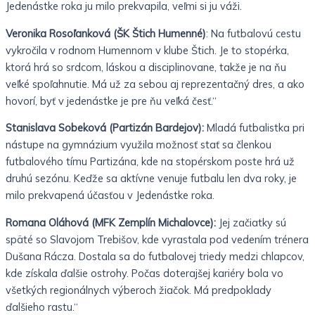
Jedenástke roka ju milo prekvapila, veľmi si ju váži.
Veronika Rosoľanková (ŠK Štich Humenné)
: Na futbalovú cestu
vykročila v rodnom Humennom v klube Štich. Je to stopérka,
ktorá hrá so srdcom, láskou a disciplinovane, takže je na ňu
veľké spoľahnutie. Má už za sebou aj reprezentačný dres, a ako
hovorí, byť v jedenástke je pre ňu veľká česť.“
Stanislava Sobeková (Partizán Bardejov):
Mladá futbalistka pri
nástupe na gymnázium využila možnosť stať sa členkou
futbalového tímu Partizána, kde na stopérskom poste hrá už
druhú sezónu. Keďže sa aktívne venuje futbalu len dva roky, je
milo prekvapená účasťou v Jedenástke roka.
Romana Oláhová (MFK Zemplín Michalovce):
Jej začiatky sú
späté so Slavojom Trebišov, kde vyrastala pod vedením trénera
Dušana Rácza. Dostala sa do futbalovej triedy medzi chlapcov,
kde získala ďalšie ostrohy. Počas doterajšej kariéry bola vo
všetkých regionálnych výberoch žiačok. Má predpoklady
ďalšieho rastu.“