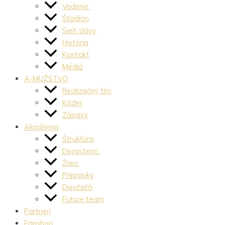
Vedenie
Štadión
Sieň slávy
História
Kontakt
Médiá
A-MUŽSTVO
Realizačný tím
Káder
Zápasy
Akadémia
Štruktúra
Dorastenci
Žiaci
Prípravky
Dievčatá
Future team
Partneri
Fanshop