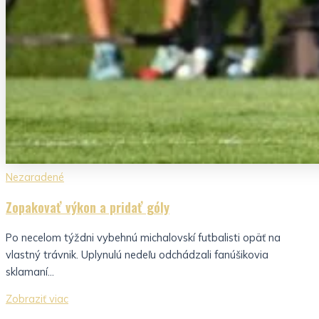
Nezaradené
Zopakovať výkon a pridať góly
Po necelom týždni vybehnú michalovskí futbalisti opäť na
vlastný trávnik. Uplynulú nedeľu odchádzali fanúšikovia
sklamaní...
Zobraziť viac