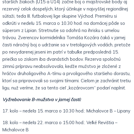
starších žiakoch (U15 a U14) začne boj o majstrovské body aj
rezervný celok dospelých, ktorý účinkuje v najvyššej regionálnej
súťaži, teda III. futbalovej lige skupine Východ. Premiéru si
odkrúti v nedeľu 15. marca o 10.30 hod. na domácej pôde so
súperom z Lipian. Stretnutie sa odohrá na ihrisku s umelou
trávou. Zverencov kormidelníka Tomáša Kozára čaká v jarnej
časti náročný boj o udržanie sa v treťoligových vodách, pretože
po nevydarenej jeseni im patrí v tabuľke predposledná 15.
priečka so ziskom iba dvanástich bodov. Rezerva spoločnú
zimnú prípravu neabsolvovala, keďže mužstvo je zložené z
hráčov druholigového A-tímu a prvoligového staršieho dorastu,
ktorí sa pripravovali so svojimi tímami. Cieľom je zachrániť tretiu
ligu, nuž veríme, že sa tento cieľ „kozárovcom“ podarí naplniť.
Vyžrebovanie B-mužstva v jarnej časti:
17. kolo – nedeľa 15. marca o 10.30 hod.: Michalovce B – Lipany
18. kolo – nedeľa 22. marca o 15.00 hod.: Veľké Revištia –
Michalovce B