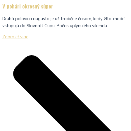
V pohári okresný súper
Druhá polovica augusta je už tradične časom, kedy žlto-modrí
vstupujú do Slovnaft Cupu. Počas uplynulého víkendu...
Zobraziť viac