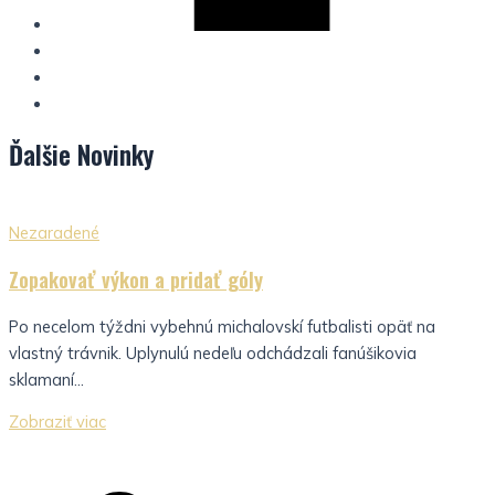
Ďalšie
Novinky
Nezaradené
Zopakovať výkon a pridať góly
Po necelom týždni vybehnú michalovskí futbalisti opäť na
vlastný trávnik. Uplynulú nedeľu odchádzali fanúšikovia
sklamaní...
Zobraziť viac