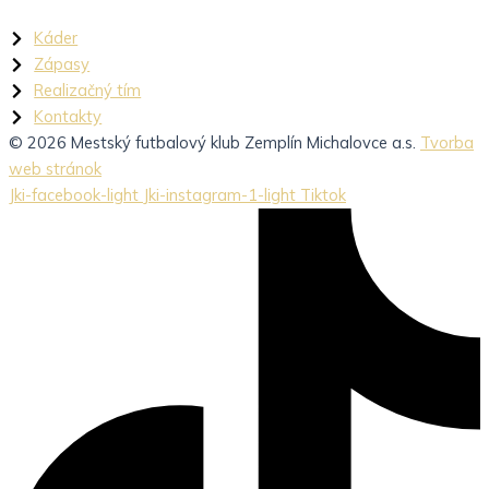
Káder
Zápasy
Realizačný tím
Kontakty
© 2026 Mestský futbalový klub Zemplín Michalovce a.s.
Tvorba
web stránok
Jki-facebook-light
Jki-instagram-1-light
Tiktok