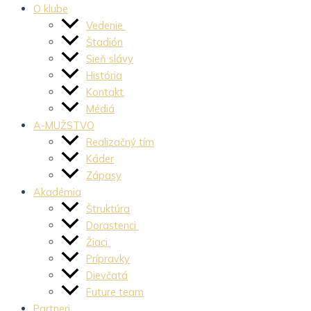
O klube
Vedenie
Štadión
Sieň slávy
História
Kontakt
Médiá
A-MUŽSTVO
Realizačný tím
Káder
Zápasy
Akadémia
Štruktúra
Dorastenci
Žiaci
Prípravky
Dievčatá
Future team
Partneri