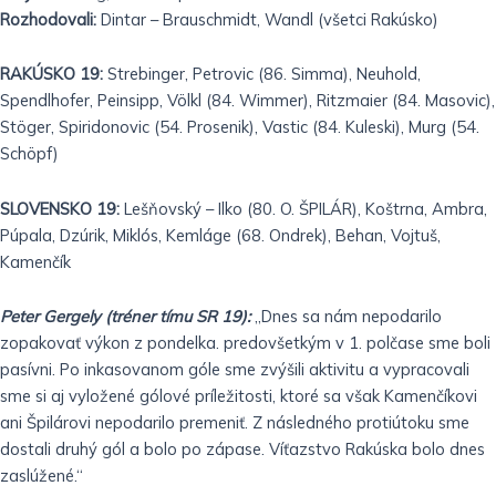
Rozhodovali:
Dintar – Brauschmidt, Wandl (všetci Rakúsko)
RAKÚSKO 19:
Strebinger, Petrovic (86. Simma), Neuhold,
Spendlhofer, Peinsipp, Völkl (84. Wimmer), Ritzmaier (84. Masovic),
Stöger, Spiridonovic (54. Prosenik), Vastic (84. Kuleski), Murg (54.
Schöpf)
SLOVENSKO 19:
Lešňovský – Ilko (80. O. ŠPILÁR), Koštrna, Ambra,
Púpala, Dzúrik, Miklós, Kemláge (68. Ondrek), Behan, Vojtuš,
Kamenčík
Peter Gergely (tréner tímu SR 19):
„Dnes sa nám nepodarilo
zopakovať výkon z pondelka. predovšetkým v 1. polčase sme boli
pasívni. Po inkasovanom góle sme zvýšili aktivitu a vypracovali
sme si aj vyložené gólové príležitosti, ktoré sa však Kamenčíkovi
ani Špilárovi nepodarilo premeniť. Z následného protiútoku sme
dostali druhý gól a bolo po zápase. Víťazstvo Rakúska bolo dnes
zaslúžené.“