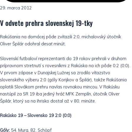
29. marca 2012
V odvete prehra slovenskej 19-tky
Rakúšania na domácej pôde zvíťazili 2:0, michalovský útočník
Oliver Špilár odohral desať minút.
Slovenskí futbaloví reprezentanti do 19 rokov prehrali v druhom
prípravnom stretnutí s rovesníkmi z Rakúska na ich pôde 0:2 (0:0).
V prvom zápase v Dunajskej Lužnej sa zrodilo víťazstvo
slovenského výberu 2:0 (góly Korijkov a Špilár), takže Rakúšania
oplatili Slovákom prehru navlas rovnakou mincou. V Rakúsku
nastúpil za SR 19 iba jediný hráč MFK Zemplín, útočník Oliver
Špilár, ktorý sa na ihrisko dostal až v 80. minúte.
Rakúsko 19 – Slovensko 19 2:0 (0:0)
Góly:
54. Murg, 82. Schöpf