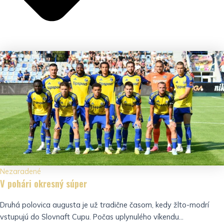
Nezaradené
V pohári okresný súper
Druhá polovica augusta je už tradične časom, kedy žlto-modrí
vstupujú do Slovnaft Cupu. Počas uplynulého víkendu...