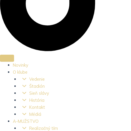
Novinky
O klube
Vedenie
Štadión
Sieň slávy
História
Kontakt
Médiá
A-MUŽSTVO
Realizačný tím