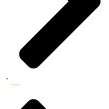
Káder