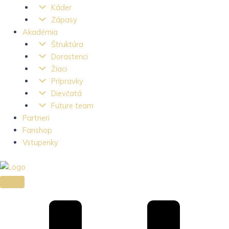
Káder
Zápasy
Akadémia
Štruktúra
Dorastenci
Žiaci
Prípravky
Dievčatá
Future team
Partneri
Fanshop
Vstupenky