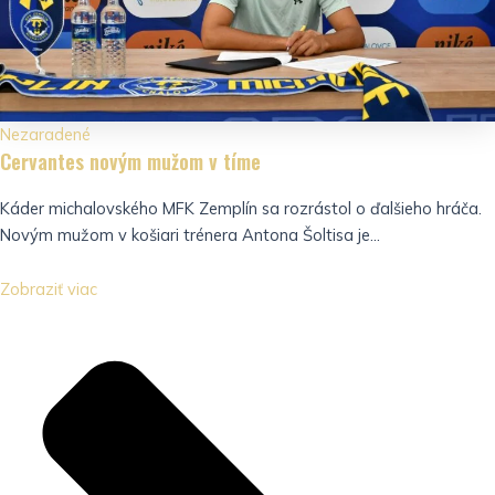
Nezaradené
Cervantes novým mužom v tíme
Káder michalovského MFK Zemplín sa rozrástol o ďalšieho hráča.
Novým mužom v košiari trénera Antona Šoltisa je...
Zobraziť viac