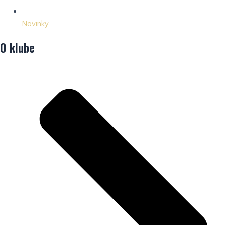
Novinky
O klube