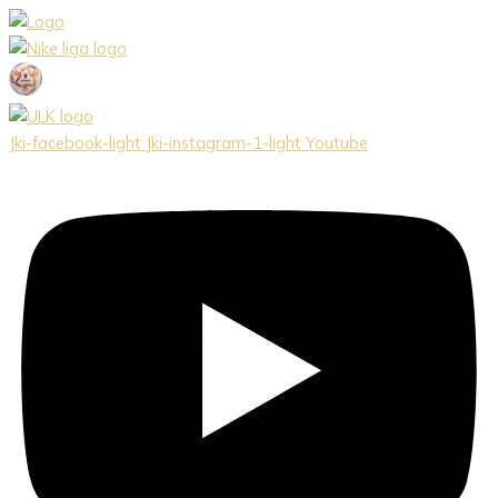
Preskočiť
na
obsah
Jki-facebook-light
Jki-instagram-1-light
Youtube