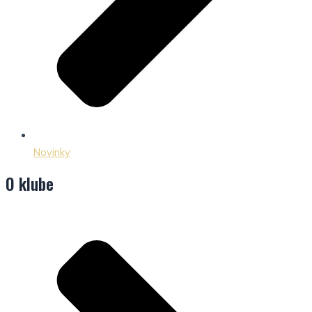
Novinky
O klube