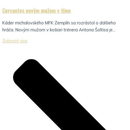
Cervantes novým mužom v tíme
Káder michalovského MFK Zemplín sa rozrástol o ďalšieho
hráča. Novým mužom v košiari trénera Antona Šoltisa je...
Zobraziť viac