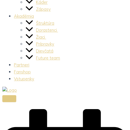
Káder
Zápasy
Akadémia
Štruktúra
Dorastenci
Žiaci
Prípravky
Dievčatá
Future team
Partneri
Fanshop
Vstupenky