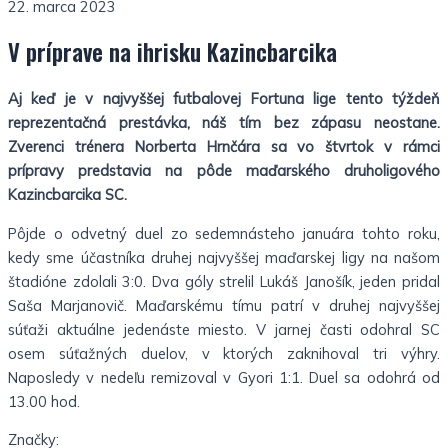
22. marca 2023
V príprave na ihrisku Kazincbarcika
Aj keď je v najvyššej futbalovej Fortuna lige tento týždeň
reprezentačná prestávka, náš tím bez zápasu neostane.
Zverenci trénera Norberta Hrnčára sa vo štvrtok v rámci
prípravy predstavia na pôde maďarského druholigového
Kazincbarcika SC.
Pôjde o odvetný duel zo sedemnásteho januára tohto roku,
kedy sme účastníka druhej najvyššej maďarskej ligy na našom
štadióne zdolali 3:0. Dva góly strelil Lukáš Janošík, jeden pridal
Saša Marjanovič. Maďarskému tímu patrí v druhej najvyššej
súťaži aktuálne jedenáste miesto. V jarnej časti odohral SC
osem súťažných duelov, v ktorých zaknihoval tri výhry.
Naposledy v nedeľu remizoval v Gyori 1:1. Duel sa odohrá od
13.00 hod.
Značky: