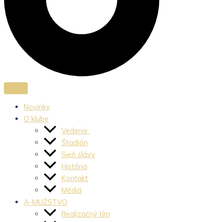
Novinky
O klube
Vedenie
Štadión
Sieň slávy
História
Kontakt
Médiá
A-MUŽSTVO
Realizačný tím