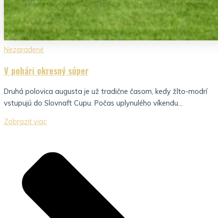
Nezaradené
V pohári okresný súper
Druhá polovica augusta je už tradične časom, kedy žlto-modrí
vstupujú do Slovnaft Cupu. Počas uplynulého víkendu...
Zobraziť viac