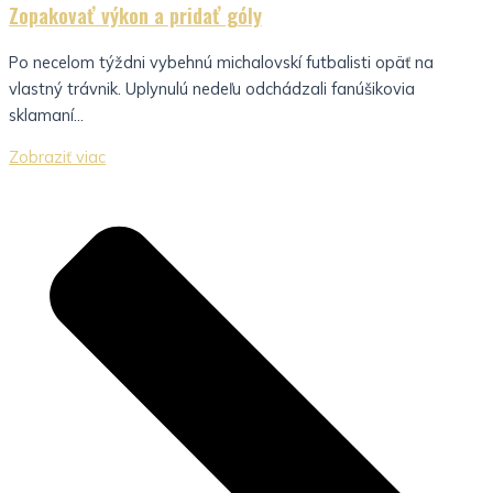
Zopakovať výkon a pridať góly
Po necelom týždni vybehnú michalovskí futbalisti opäť na
vlastný trávnik. Uplynulú nedeľu odchádzali fanúšikovia
sklamaní...
Zobraziť viac