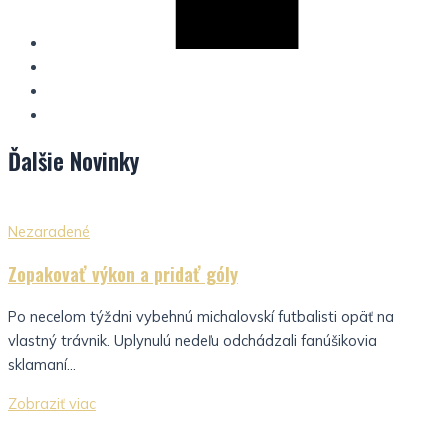
Ďalšie
Novinky
Nezaradené
Zopakovať výkon a pridať góly
Po necelom týždni vybehnú michalovskí futbalisti opäť na
vlastný trávnik. Uplynulú nedeľu odchádzali fanúšikovia
sklamaní...
Zobraziť viac