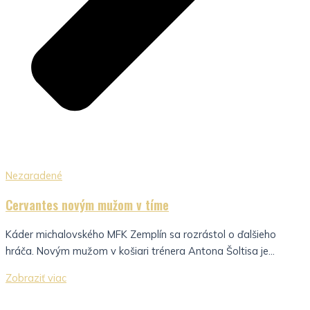
Nezaradené
Cervantes novým mužom v tíme
Káder michalovského MFK Zemplín sa rozrástol o ďalšieho
hráča. Novým mužom v košiari trénera Antona Šoltisa je...
Zobraziť viac