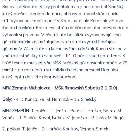
Rimavská Sobota rýchly protiútok a na jeho konci bol Siheľský,
ktorý prešiel stredom domácej obrany a otvoril skóre duelu –
0:1. Vyrovnanie mohlo prísť v 35. minúte, ale Perez hlavičkoval
iba do brankára. Po zmene strán domáci mohutne prestriedali a
vytvorili si prevahu. V 55. minúte bol blízko vyrovnávajúceho
gólu Gamkrelidze, avšak jeho tvrdú strelu vyrazil hosťujúci
gólman. V 74. minúte sa Michalovčania dočkali, Kunca strelou z
vnútra šestnástky rozvlnil sieť – 1:1. O pár sekúnd nato ten istý
hráč tesne minul svätyňu MŠK. Víťazný gól dosiahli domáci v 79.
minúte, po rohu Jacka sa zblízka kuriózne presadil Hamuľak,
ktorý loptu do siete dopravil bruchom.
MFK Zemplín Michalovce – MŠK Rimavská Sobota 2:1 (0:0)
Góly:
74. D. Kunca, 79. M. Hamuľak – 15. Siheľský
MFK ZEMPLÍN:
1. polčas: T. Jenčo – Perez, L. Hruška, Smrek, M.
Vanák – T. Sedlák, Kovaľ, Božok, V. Janočko – P. Jurčo, M. Regáli
2. polčas: T. Jenčo – D. Horňák, Korijkov, Vernon, Smrek –