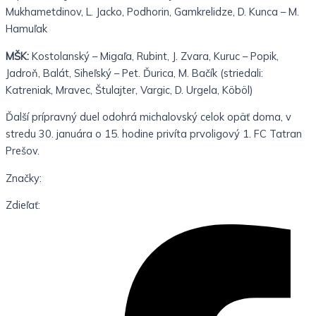
Mukhametdinov, L. Jacko, Podhorin, Gamkrelidze, D. Kunca – M.
Hamuľak
MŠK:
Kostolanský – Migaľa, Rubint, J. Zvara, Kuruc – Popik,
Jadroň, Balát, Siheľský – Pet. Ďurica, M. Bačík (striedali:
Katreniak, Mravec, Štulajter, Vargic, D. Urgela, Köböl)
Ďalší prípravný duel odohrá michalovský celok opäť doma, v
stredu 30. januára o 15. hodine privíta prvoligový 1. FC Tatran
Prešov.
Značky:
Zdieľať: