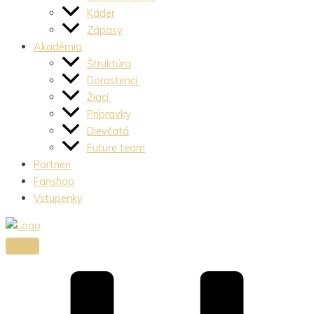
Káder
Zápasy
Akadémia
Štruktúra
Dorastenci
Žiaci
Prípravky
Dievčatá
Future team
Partneri
Fanshop
Vstupenky