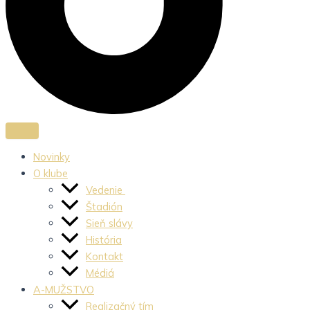
Novinky
O klube
Vedenie
Štadión
Sieň slávy
História
Kontakt
Médiá
A-MUŽSTVO
Realizačný tím