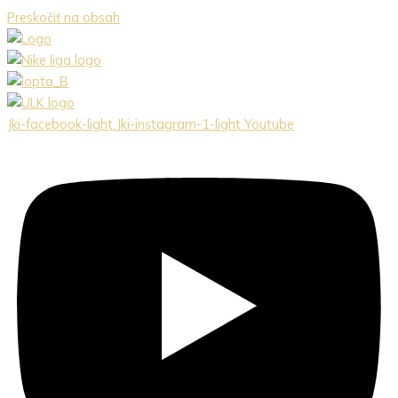
Preskočiť na obsah
Jki-facebook-light
Jki-instagram-1-light
Youtube