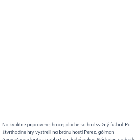
Na kvalitne pripravenej hracej ploche sa hral svižný futbal. Po
štvrťhodine hry vystrelil na bránu hostí Perez, gólman
Gemerčanov loptu skrotil až na druhý pokus. Následne podnikla