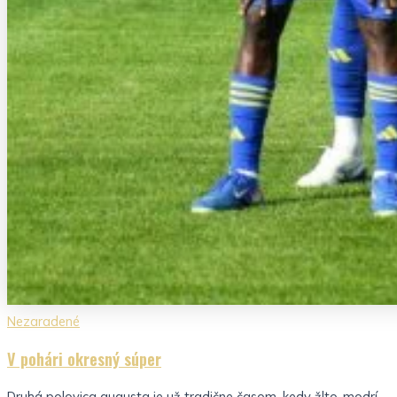
Nezaradené
V pohári okresný súper
Druhá polovica augusta je už tradične časom, kedy žlto-modrí