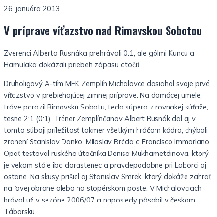
26. januára 2013
V príprave víťazstvo nad Rimavskou Sobotou
Zverenci Alberta Rusnáka prehrávali 0:1, ale gólmi Kuncu a
Hamuľaka dokázali priebeh zápasu otočiť.
Druholigový A-tím MFK Zemplín Michalovce dosiahol svoje prvé
víťazstvo v prebiehajúcej zimnej príprave. Na domácej umelej
tráve porazil Rimavskú Sobotu, teda súpera z rovnakej súťaže,
tesne 2:1 (0:1). Tréner Zemplínčanov Albert Rusnák dal aj v
tomto súboji príležitosť takmer všetkým hráčom kádra, chýbali
zranení Stanislav Danko, Miloslav Bréda a Francisco Immorlano.
Opäť testoval ruského útočníka Denisa Mukhametdinova, ktorý
je vekom stále iba dorastenec a pravdepodobne pri Laborci aj
ostane. Na skusy prišiel aj Stanislav Smrek, ktorý dokáže zahrať
na ľavej obrane alebo na stopérskom poste. V Michalovciach
hrával už v sezóne 2006/07 a naposledy pôsobil v českom
Táborsku.