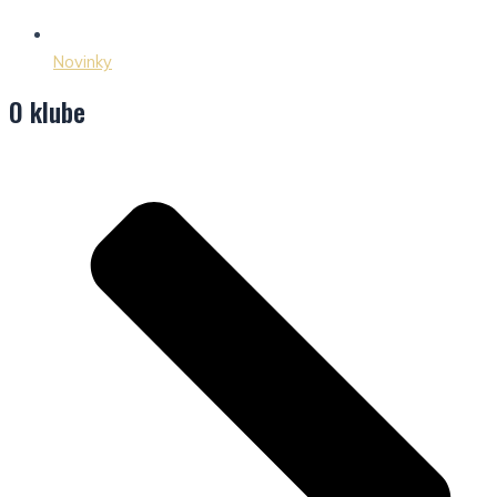
Novinky
O klube