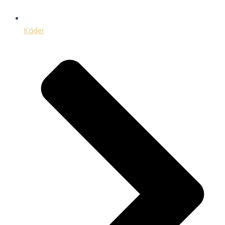
Káder