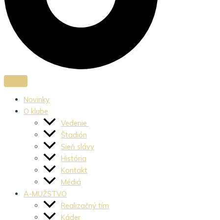
Novinky
O klube
Vedenie
Štadión
Sieň slávy
História
Kontakt
Médiá
A-MUŽSTVO
Realizačný tím
Káder