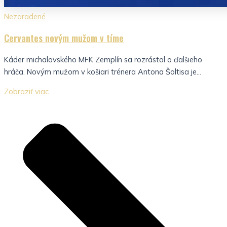
Nezaradené
Cervantes novým mužom v tíme
Káder michalovského MFK Zemplín sa rozrástol o ďalšieho
hráča. Novým mužom v košiari trénera Antona Šoltisa je...
Zobraziť viac