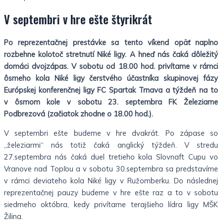
V septembri v hre ešte štyrikrát
Po reprezentačnej prestávke sa tento víkend opäť naplno
rozbehne kolotoč stretnutí Niké ligy. A hneď nás čaká dôležitý
domáci dvojzápas. V sobotu od 18.00 hod. privítame v rámci
ôsmeho kola Niké ligy čerstvého účastníka skupinovej fázy
Európskej konferenčnej ligy FC Spartak Trnava a týždeň na to
v ôsmom kole v sobotu 23. septembra FK Železiarne
Podbrezová (začiatok zhodne o 18.00 hod.).
V septembri ešte budeme v hre dvakrát. Po zápase so
„železiarmi“ nás totiž čaká anglický týždeň. V stredu
27.septembra nás čaká duel tretieho kola Slovnaft Cupu vo
Vranove nad Topľou a v sobotu 30.septembra sa predstavíme
v rámci deviateho kola Niké ligy v Ružomberku. Do následnej
reprezentačnej pauzy budeme v hre ešte raz a to v sobotu
siedmeho októbra, kedy privítame terajšieho lídra ligy MŠK
Žilina.