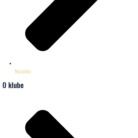
Novinky
O klube