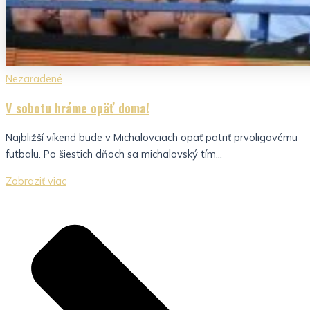
Nezaradené
V sobotu hráme opäť doma!
Najbližší víkend bude v Michalovciach opäť patriť prvoligovému
futbalu. Po šiestich dňoch sa michalovský tím...
Zobraziť viac