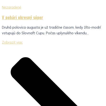
Nezaradené
V pohári okresný súper
Druhá polovica augusta je už tradične časom, kedy žlto-modrí
vstupujú do Slovnaft Cupu. Počas uplynulého víkendu...
Zobraziť viac