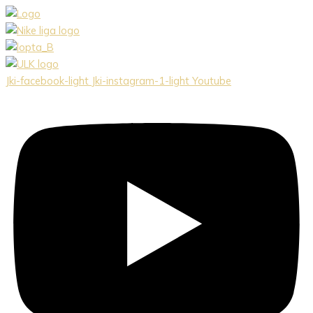
Preskočiť
na
obsah
Jki-facebook-light
Jki-instagram-1-light
Youtube