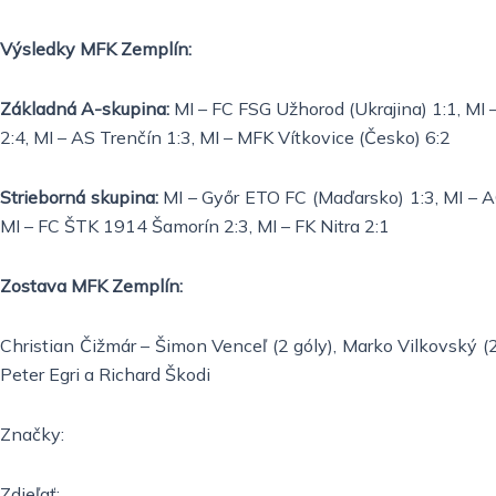
Výsledky MFK Zemplín:
Základná A-skupina:
MI – FC FSG Užhorod (Ukrajina) 1:1, MI –
2:4, MI – AS Trenčín 1:3, MI – MFK Vítkovice (Česko) 6:2
Strieborná skupina:
MI – Győr ETO FC (Maďarsko) 1:3, MI – A
MI – FC ŠTK 1914 Šamorín 2:3, MI – FK Nitra 2:1
Zostava MFK Zemplín:
Christian Čižmár – Šimon Venceľ (2 góly), Marko Vilkovský (2)
Peter Egri a Richard Škodi
Značky:
Zdieľať: