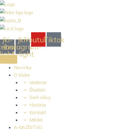
Preskočiť
na
obsah
Jki-
Jki-
Youtube
Tiktok
cebook-
instagram-
light
1-light
Novinky
O klube
Vedenie
Štadión
Sieň slávy
História
Kontakt
Médiá
A-MUŽSTVO