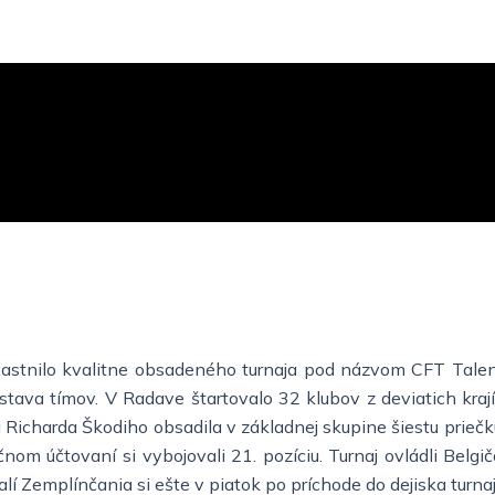
astnilo kvalitne obsadeného turnaja pod názvom CFT Talent
tava tímov. V Radave štartovalo 32 klubov z deviatich krají
charda Škodiho obsadila v základnej skupine šiestu priečku, č
čnom účtovaní si vybojovali 21. pozíciu. Turnaj ovládli Belgi
 Zemplínčania si ešte v piatok po príchode do dejiska turnaja