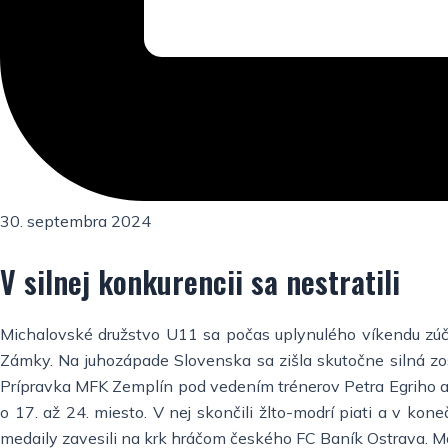
30. septembra 2024
V silnej konkurencii sa nestratili
Michalovské družstvo U11 sa počas uplynulého víkendu zúč
Zámky. Na juhozápade Slovenska sa zišla skutočne silná zos
Prípravka MFK Zemplín pod vedením trénerov Petra Egriho a Ri
o 17. až 24. miesto. V nej skončili žlto-modrí piati a v kone
medaily zavesili na krk hráčom českého FC Baník Ostrava. Malí