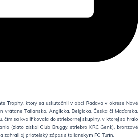
s Trophy, ktorý sa uskutočnil v obci Radava v okrese Nové
n vrátane Talianska, Anglicka, Belgicka, Česka či Maďarska.
ím sa kvalifikovala do striebornej skupiny, v ktorej sa hralo
čania (zlato získal Club Bruggy, striebro KRC Genk), bronzové
 zahrali aj priateľský zápas s talianskym FC Turín.