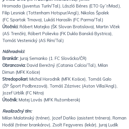
Hromada
(Juventus Turín/Tal.), László Bénes (ETO Gy”r/Maď.),
Filip
Lesniak (Tottenham Hotspur/Angl.), Nikolas Špalek
(FC
Spartak Trnava), Lukáš Haraslín (FC Parma/Tal.)
Útočníci:
Róbert Matejka (ŠK Slovan Bratislava), Martin
Vlček
(AS Trenčín), Róbert Polievka (FK Dukla Banská
Bystrica),
Tomáš Vestenický (AS Rím/Tal.)
Náhradníci:
Brankár:
Juraj Semanko (1. FC Slovácko/ČR)
Obrancovia:
David Berežný (Catania Calcio/Tal.), Milan
Dimun
(MFK Košice)
Stredopoliari:
Michal Horodník (MFK Košice), Tomáš Galo
(ŽP
Šport Podbrezová), Tomáš Zázrivec (Aston Villa/Angl.),
Jozef
Urblík (FC Nitra)
Útočník:
Matej Lovás (MFK Ružomberok)
Realizačný tím:
Milan Malatinský (tréner),
Jozef Daňko (asistent trénera),
Roman
Hodál (tréner brankárov),
Zsolt Fegyveres (lekár),
Juraj Ludík