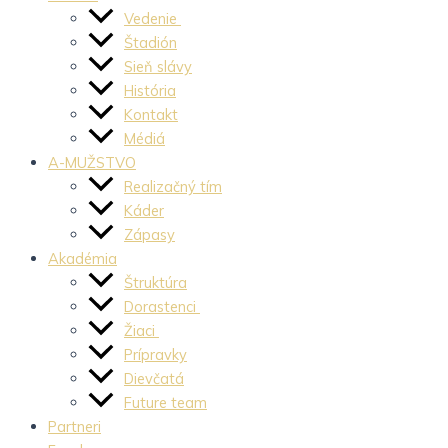
Vedenie
Štadión
Sieň slávy
História
Kontakt
Médiá
A-MUŽSTVO
Realizačný tím
Káder
Zápasy
Akadémia
Štruktúra
Dorastenci
Žiaci
Prípravky
Dievčatá
Future team
Partneri