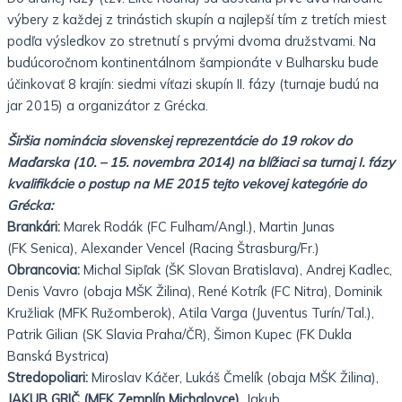
výbery z každej z trinástich skupín a najlepší tím z
tretích miest
podľa výsledkov zo stretnutí s prvými dvoma
družstvami. Na
budúcoročnom kontinentálnom šampionáte v
Bulharsku bude
účinkovať 8 krajín: siedmi víťazi skupín II.
fázy (turnaje budú na
jar 2015) a organizátor z Grécka.
Širšia nominácia slovenskej reprezentácie do 19
rokov do
Maďarska (10. – 15. novembra 2014) na blížiaci sa
turnaj I. fázy
kvalifikácie o postup na ME 2015 tejto
vekovej kategórie do
Grécka:
Brankári:
Marek Rodák (FC Fulham/Angl.), Martin Junas
(FK
Senica), Alexander Vencel (Racing Štrasburg/Fr.)
Obrancovia:
Michal Sipľak (ŠK Slovan Bratislava), Andrej
Kadlec,
Denis Vavro (obaja MŠK Žilina), René Kotrík (FC
Nitra), Dominik
Kružliak (MFK Ružomberok), Atila Varga
(Juventus Turín/Tal.),
Patrik Gilian (SK Slavia Praha/ČR),
Šimon Kupec (FK Dukla
Banská Bystrica)
Stredopoliari:
Miroslav Káčer, Lukáš Čmelík (obaja MŠK
Žilina),
JAKUB GRIČ (MFK Zemplín Michalovce)
, Jakub