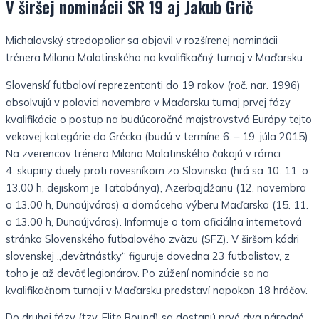
V širšej nominácii SR 19 aj Jakub Grič
Michalovský stredopoliar sa objavil v rozšírenej nominácii
trénera Milana Malatinského na kvalifikačný turnaj v Maďarsku.
Slovenskí futbaloví
reprezentanti do 19 rokov (roč. nar. 1996)
absolvujú v
polovici novembra v Maďarsku turnaj prvej fázy
kvalifikácie
o postup na budúcoročné majstrovstvá Európy tejto
vekovej
kategórie do Grécka (budú v termíne 6. – 19. júla 2015).
Na
zverencov trénera Milana Malatinského čakajú v rámci
4.
skupiny duely proti rovesníkom zo Slovinska (hrá sa 10. 11.
o
13.00 h, dejiskom je Tatabánya), Azerbajdžanu (12.
novembra
o 13.00 h, Dunaújváros) a domáceho výberu Maďarska
(15. 11.
o 13.00 h, Dunaújváros). Informuje o tom oficiálna
internetová
stránka Slovenského futbalového zväzu (SFZ).
V širšom kádri
slovenskej „devätnástky“ figuruje dovedna
23 futbalistov, z
toho je až deväť legionárov. Po zúžení
nominácie sa na
kvalifikačnom turnaji v Maďarsku predstaví
napokon 18 hráčov.
Do druhej fázy (tzv. Elite Round) sa dostanú prvé dva
národné