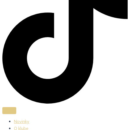
Novinky
O klube