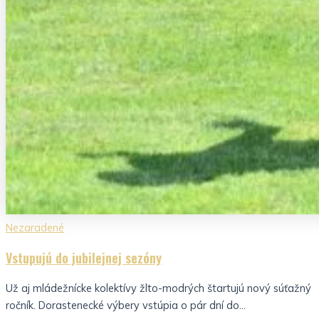
Nezaradené
Vstupujú do jubilejnej sezóny
Už aj mládežnícke kolektívy žlto-modrých štartujú nový súťažný
ročník. Dorastenecké výbery vstúpia o pár dní do...