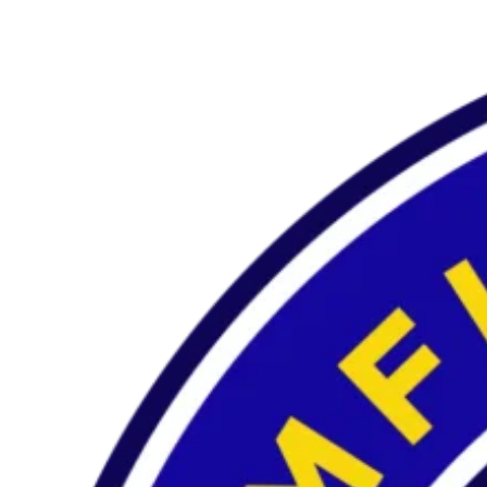
Preskočiť
na
obsah