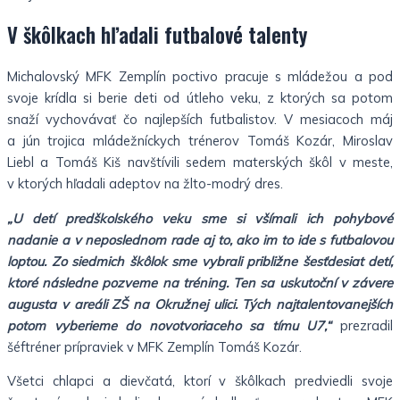
V škôlkach hľadali futbalové talenty
Michalovský MFK Zemplín poctivo pracuje s mládežou a pod
svoje krídla si berie deti od útleho veku, z ktorých sa potom
snaží vychovávať čo najlepších futbalistov. V mesiacoch máj
a jún trojica mládežníckych trénerov Tomáš Kozár, Miroslav
Liebl a Tomáš Kiš navštívili sedem materských škôl v meste,
v ktorých hľadali adeptov na žlto-modrý dres.
„U detí predškolského veku sme si všímali ich pohybové
nadanie a v neposlednom rade aj to, ako im to ide s futbalovou
loptou. Zo siedmich škôlok sme vybrali približne šesťdesiat detí,
ktoré následne pozveme na tréning. Ten sa uskutoční v závere
augusta v areáli ZŠ na Okružnej ulici. Tých najtalentovanejších
potom vyberieme do novotvoriaceho sa tímu U7,“
prezradil
šéftréner prípraviek v MFK Zemplín Tomáš Kozár.
Všetci chlapci a dievčatá, ktorí v škôlkach predviedli svoje