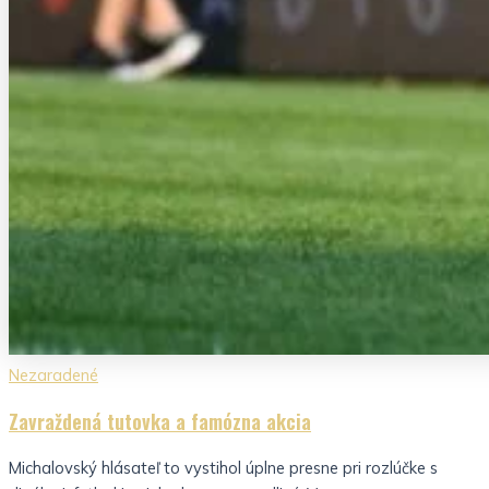
Nezaradené
Zavraždená tutovka a famózna akcia
Michalovský hlásateľ to vystihol úplne presne pri rozlúčke s