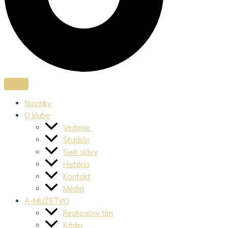
Novinky
O klube
Vedenie
Štadión
Sieň slávy
História
Kontakt
Médiá
A-MUŽSTVO
Realizačný tím
Káder