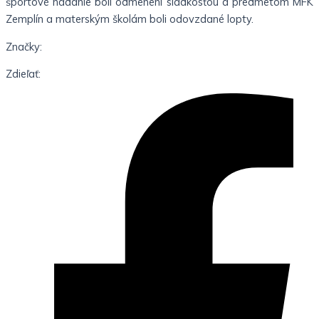
športové nadanie boli odmenení sladkosťou a predmetom MFK
Zemplín a materským školám boli odovzdané lopty.
Značky:
Zdieľať: