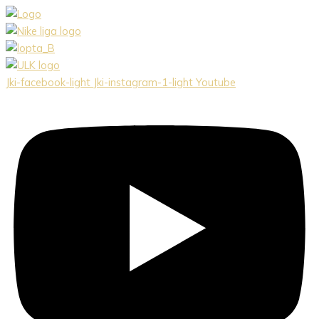
Preskočiť
na
obsah
Jki-facebook-light
Jki-instagram-1-light
Youtube