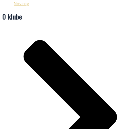
Novinky
O klube