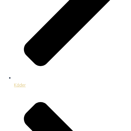
Káder