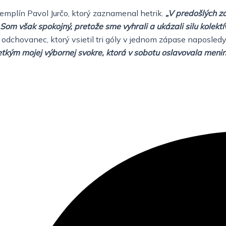
emplín Pavol Jurčo, ktorý zaznamenal hetrik.
„V predošlých z
o. Som však spokojný, pretože sme vyhrali a ukázali silu kolekt
dchovanec, ktorý vsietil tri góly v jednom zápase naposledy
tkým mojej výbornej svokre, ktorá v sobotu oslavovala meniny.