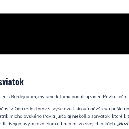
sviatok
ec s Bardejovom, my sme k tomu pridali aj video Pavla Jurča.
sí v žiari reflektorov si vyše dvojtisícová návšteva prišla na
rik michalovského Pavla Jurča aj niekoľko šarvátok, ktoré k t
edli dvojgólovým rozdielom a hru mali vo svojich rukách.
„Rozh