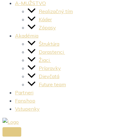
A-MUŽSTVO
Realizačný tím
Káder
Zápasy
Akadémia
Štruktúra
Dorastenci
Žiaci
Prípravky
Dievčatá
Future team
Partneri
Fanshop
Vstupenky