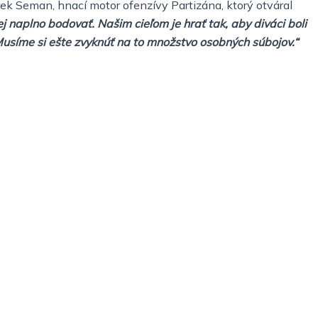
rek Seman, hnací motor ofenzívy Partizána, ktorý otváral
j naplno bodovať. Našim cieľom je hrať tak, aby diváci boli
usíme si ešte zvyknúť na to množstvo osobných súbojov.“