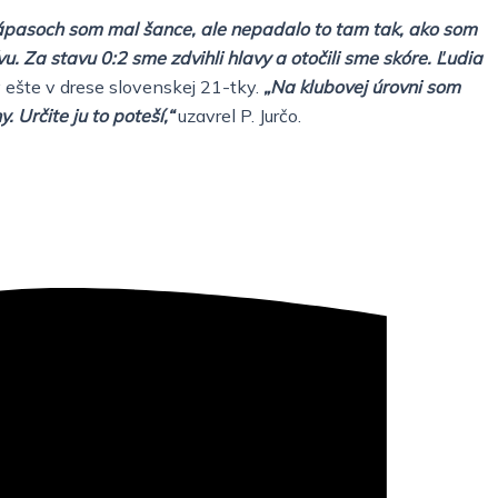
ápasoch som mal šance, ale nepadalo to tam tak, ako som
ívu. Za stavu 0:2 sme zdvihli hlavy a otočili sme skóre. Ľudia
 ešte v drese slovenskej 21-tky.
„Na klubovej úrovni som
 Určite ju to poteší,“
uzavrel P. Jurčo.