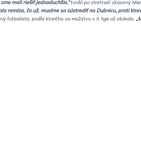
 sme mali riešiť jednoduchšie,“
tvrdil po stretnutí skúsený Ma
la remíza, čo už, musíme sa sústrediť na Dubnicu, proti ktore
ý futbalista, podľa ktorého sa mužstvo v II. lige už oťukalo.
„M