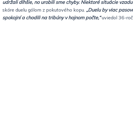
udržali dlhšie, no urobili sme chyby. Niektoré situácie vzadu
skóre duelu gólom z pokutového kopu.
„Duelu by viac pasova
spokojní a chodili na tribúny v hojnom počte,“
uviedol 36-ročn