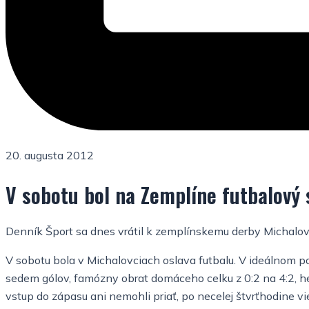
20. augusta 2012
V sobotu bol na Zemplíne futbalový 
Denník Šport sa dnes vrátil k zemplínskemu derby Michalovi
V sobotu bola v Michalovciach oslava futbalu. V ideálnom poča
sedem gólov, famózny obrat domáceho celku z 0:2 na 4:2, het
vstup do zápasu ani nemohli priať, po necelej štvrťhodine vi