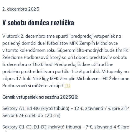
2. decembra 2025
V sobotu domáca rozlúčka
V utorok 2. decembra sme spustili predpredaj vstupeniek na
posledný domáci duel futbalistov MFK Zemplín Michalovce
v tomto kalendárnom roku. Súperom žlto-modrých bude tím FK
Železiarne Podbrezová, ktorý sa pri Laborci predstaví v sobotu
6. decembra o 15.30 hod. Predpredaj lístkov už tradične
prebieha prostredníctvom portálu Ticketportal.sk. Vstupenky na
zápas 17. kola Niké ligy MFK Zemplín Michalovce – FK Železiarne
Podbrezová si môžete zakúpiť
TU
.
Cenník vstupeniek na sezónu 2025/26:
Sektory A1, B1-B6 (krytá tribúna) – 12 €, zľavnená 7 € (pre ZŤP,
Senior 62+ a deti do 120 cm)
Sektory C1-C3, D1-D3 (nekrytá tribúna) – 7 €, zľavnená 4 € (pre