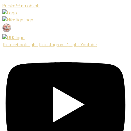
Preskočiť na obsah
Jki-facebook-light
Jki-instagram-1-light
Youtube