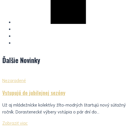
Ďalšie
Novinky
Nezaradené
Vstupujú do jubilejnej sezóny
Už aj mládežnícke kolektívy žlto-modrých štartujú nový súťažný
ročník. Dorastenecké výbery vstúpia o pár dní do...
Zobraziť viac