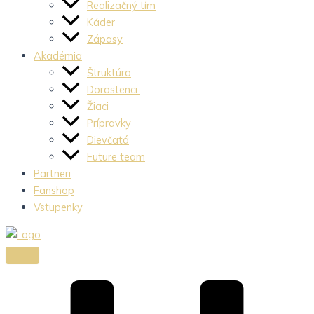
Realizačný tím
Káder
Zápasy
Akadémia
Štruktúra
Dorastenci
Žiaci
Prípravky
Dievčatá
Future team
Partneri
Fanshop
Vstupenky