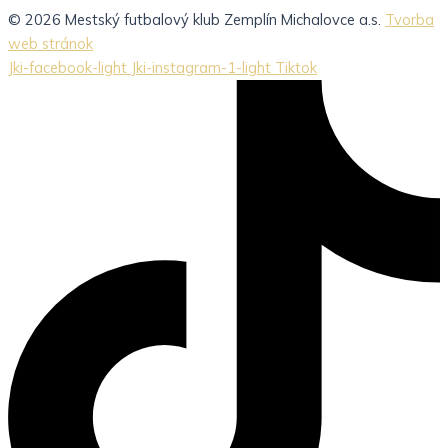
© 2026 Mestský futbalový klub Zemplín Michalovce a.s.
Tvorba
web stránok
Jki-facebook-light
Jki-instagram-1-light
Tiktok