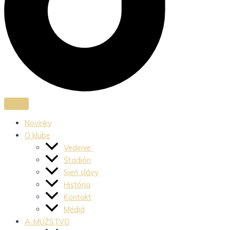
Novinky
O klube
Vedenie
Štadión
Sieň slávy
História
Kontakt
Médiá
A-MUŽSTVO