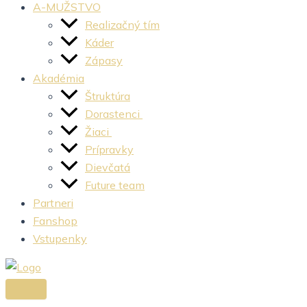
A-MUŽSTVO
Realizačný tím
Káder
Zápasy
Akadémia
Štruktúra
Dorastenci
Žiaci
Prípravky
Dievčatá
Future team
Partneri
Fanshop
Vstupenky