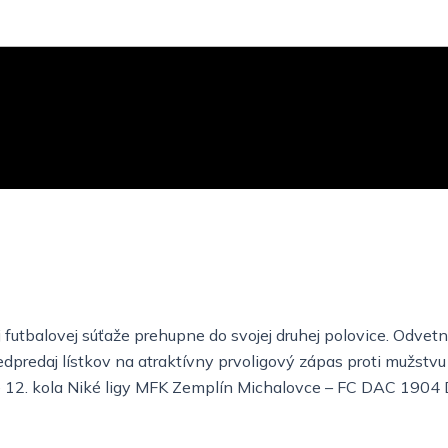
j futbalovej súťaže prehupne do svojej druhej polovice. Odve
redaj lístkov na atraktívny prvoligový zápas proti mužstvu z
tie 12. kola Niké ligy MFK Zemplín Michalovce – FC DAC 1904