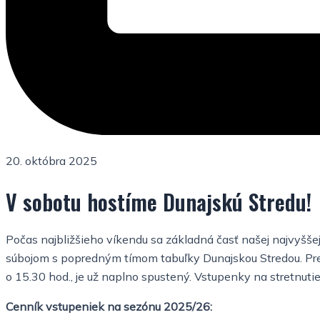
20. októbra 2025
V sobotu hostíme Dunajskú Stredu!
Počas najbližšieho víkendu sa základná časť našej najvyšše
súbojom s popredným tímom tabuľky Dunajskou Stredou. Predp
o 15.30 hod., je už naplno spustený. Vstupenky na stretnu
Cenník vstupeniek na sezónu 2025/26: