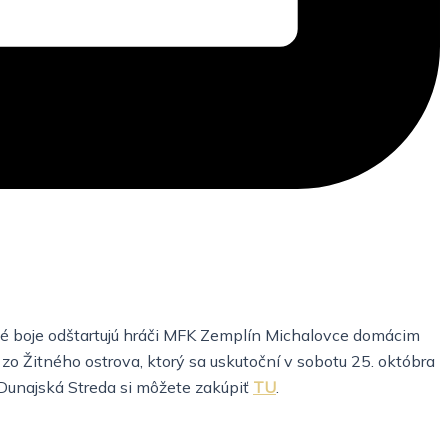
tné boje odštartujú hráči MFK Zemplín Michalovce domácim
o Žitného ostrova, ktorý sa uskutoční v sobotu 25. októbra
 Dunajská Streda si môžete zakúpiť
TU
.