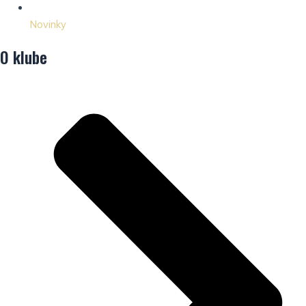
Novinky
O klube