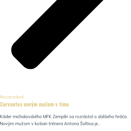
Nezaradené
Cervantes novým mužom v tíme
Káder michalovského MFK Zemplín sa rozrástol o ďalšieho hráča.
Novým mužom v košiari trénera Antona Šoltisa je...