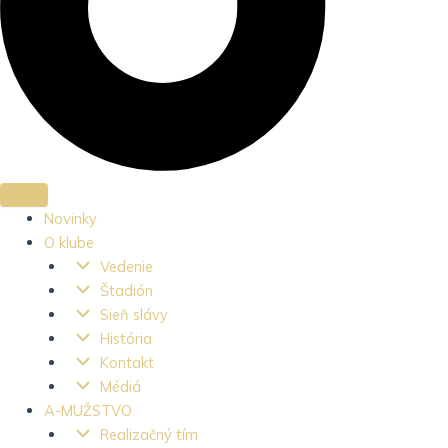
Novinky
O klube
Vedenie
Štadión
Sieň slávy
História
Kontakt
Médiá
A-MUŽSTVO
Realizačný tím