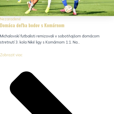
Nezaradené
Domáca deľba bodov s Komárnom
Michalovskí futbalisti remizovali v sobotňajšom domácom
stretnutí 3. kola Niké ligy s Komárnom 1:1. Na...
Zobraziť viac