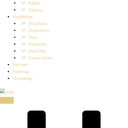
Káder
Zápasy
Akadémia
Štruktúra
Dorastenci
Žiaci
Prípravky
Dievčatá
Future team
Partneri
Fanshop
Vstupenky