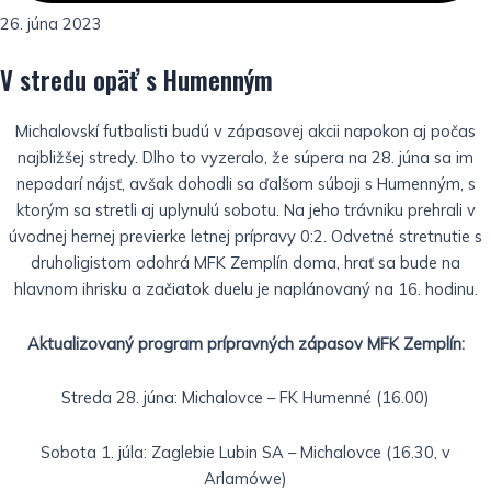
26. júna 2023
V stredu opäť s Humenným
Michalovskí futbalisti budú v zápasovej akcii napokon aj počas
najbližšej stredy. Dlho to vyzeralo, že súpera na 28. júna sa im
nepodarí nájsť, avšak dohodli sa ďalšom súboji s Humenným, s
ktorým sa stretli aj uplynulú sobotu. Na jeho trávniku prehrali v
úvodnej hernej previerke letnej prípravy 0:2. Odvetné stretnutie s
druholigistom odohrá MFK Zemplín doma, hrať sa bude na
hlavnom ihrisku a začiatok duelu je naplánovaný na 16. hodinu.
Aktualizovaný program prípravných zápasov MFK Zemplín:
Streda 28. júna: Michalovce – FK Humenné (16.00)
Sobota 1. júla: Zaglebie Lubin SA – Michalovce (16.30, v
Arlamówe)