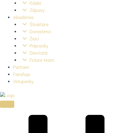
Káder
Zápasy
Akadémia
Štruktúra
Dorastenci
Žiaci
Prípravky
Dievčatá
Future team
Partneri
Fanshop
Vstupenky