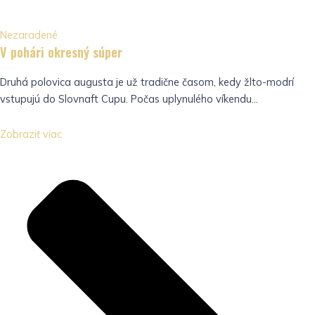
Nezaradené
V pohári okresný súper
Druhá polovica augusta je už tradične časom, kedy žlto-modrí
vstupujú do Slovnaft Cupu. Počas uplynulého víkendu...
Zobraziť viac