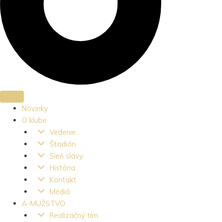
Novinky
O klube
Vedenie
Štadión
Sieň slávy
História
Kontakt
Médiá
A-MUŽSTVO
Realizačný tím