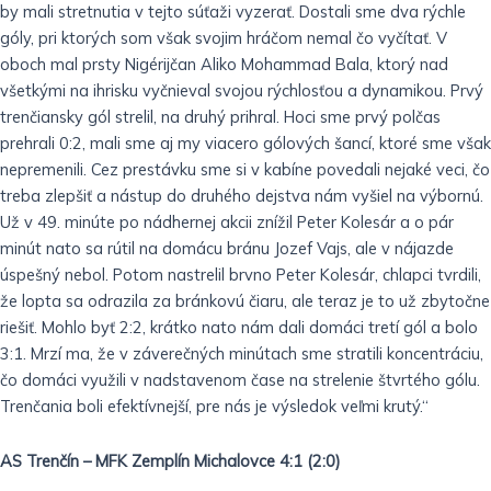
by mali stretnutia v tejto súťaži vyzerať. Dostali sme dva rýchle
góly, pri ktorých som však svojim hráčom nemal čo vyčítať. V
oboch mal prsty Nigérijčan Aliko Mohammad Bala, ktorý nad
všetkými na ihrisku vyčnieval svojou rýchlosťou a dynamikou. Prvý
trenčiansky gól strelil, na druhý prihral. Hoci sme prvý polčas
prehrali 0:2, mali sme aj my viacero gólových šancí, ktoré sme však
nepremenili. Cez prestávku sme si v kabíne povedali nejaké veci, čo
treba zlepšiť a nástup do druhého dejstva nám vyšiel na výbornú.
Už v 49. minúte po nádhernej akcii znížil Peter Kolesár a o pár
minút nato sa rútil na domácu bránu Jozef Vajs, ale v nájazde
úspešný nebol. Potom nastrelil brvno Peter Kolesár, chlapci tvrdili,
že lopta sa odrazila za bránkovú čiaru, ale teraz je to už zbytočne
riešiť. Mohlo byť 2:2, krátko nato nám dali domáci tretí gól a bolo
3:1. Mrzí ma, že v záverečných minútach sme stratili koncentráciu,
čo domáci využili v nadstavenom čase na strelenie štvrtého gólu.
Trenčania boli efektívnejší, pre nás je výsledok veľmi krutý.“
AS Trenčín – MFK Zemplín Michalovce 4:1 (2:0)