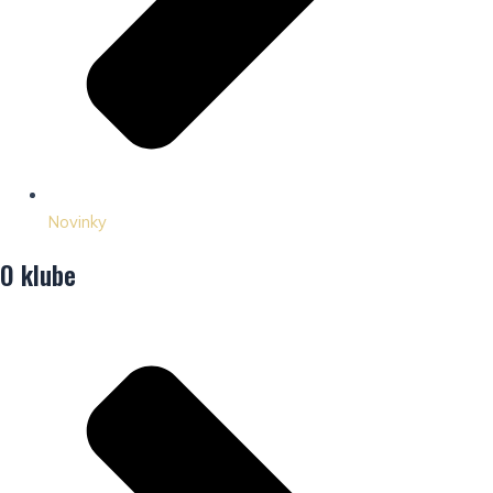
Novinky
O klube