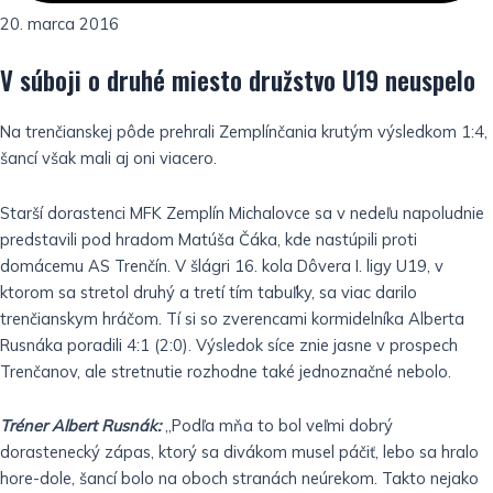
20. marca 2016
V súboji o druhé miesto družstvo U19 neuspelo
Na trenčianskej pôde prehrali Zemplínčania krutým výsledkom 1:4,
šancí však mali aj oni viacero.
Starší dorastenci MFK Zemplín Michalovce sa v nedeľu napoludnie
predstavili pod hradom Matúša Čáka, kde nastúpili proti
domácemu AS Trenčín. V šlágri 16. kola Dôvera I. ligy U19, v
ktorom sa stretol druhý a tretí tím tabuľky, sa viac darilo
trenčianskym hráčom. Tí si so zverencami kormidelníka Alberta
Rusnáka poradili 4:1 (2:0). Výsledok síce znie jasne v prospech
Trenčanov, ale stretnutie rozhodne také jednoznačné nebolo.
Tréner Albert Rusnák:
„Podľa mňa to bol veľmi dobrý
dorastenecký zápas, ktorý sa divákom musel páčiť, lebo sa hralo
hore-dole, šancí bolo na oboch stranách neúrekom. Takto nejako