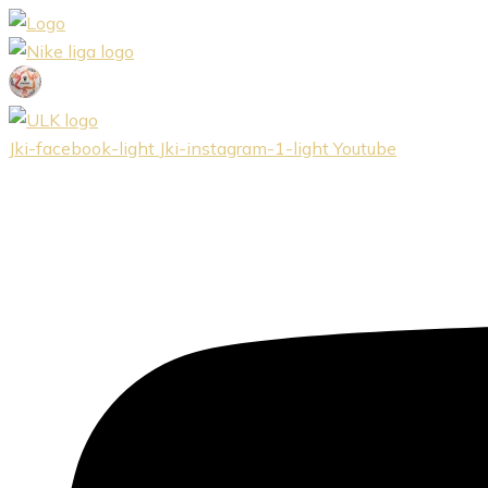
Preskočiť
na
obsah
Jki-facebook-light
Jki-instagram-1-light
Youtube