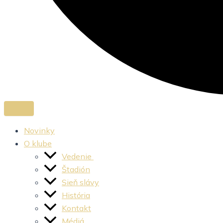
Novinky
O klube
Vedenie
Štadión
Sieň slávy
História
Kontakt
Médiá