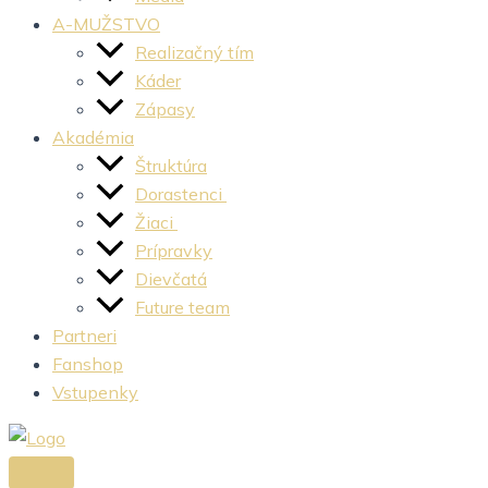
A-MUŽSTVO
Realizačný tím
Káder
Zápasy
Akadémia
Štruktúra
Dorastenci
Žiaci
Prípravky
Dievčatá
Future team
Partneri
Fanshop
Vstupenky