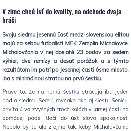
V zime chcú ísť do kvality, na odchode dvaja
hráči
Svoju siedmu jesennú časť medzi slovenskou elitou
majú za sebou futbalisti MFK Zemplín Michalovce.
Michalovčania v nej dosiahli 23 bodov za sedem
výhier, dve remízy a desať porážok a s týmto
rezultátom im patrí po jesennej časti ôsme miesto,
iba s minimálnou stratou na prvú šestku.
Práve to, že na hornú šestku strácajú iba jeden
bod a siedmu Sereď, rovnako ako aj šiestu Senicu,
privítajú vo zvyšných troch kolách v jarnej časti na
domácej pôde, tlačí do úst slovo spokojnosť.
Nebolo by to ale zrejme tak, keby Michalovčania