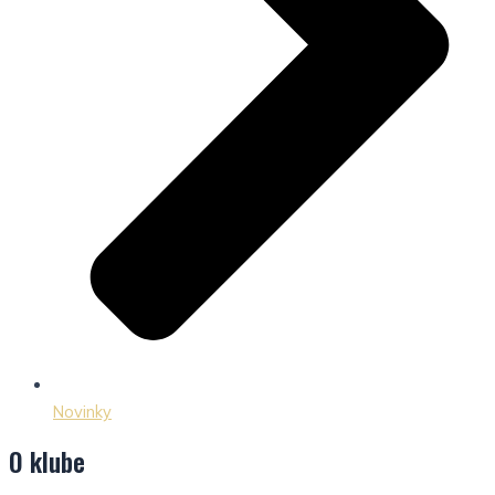
Novinky
O klube