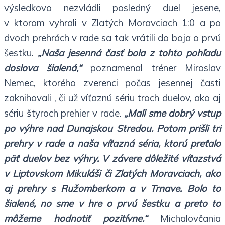
výsledkovo nezvládli posledný duel jesene,
v ktorom vyhrali v Zlatých Moravciach 1:0 a po
dvoch prehrách v rade sa tak vrátili do boja o prvú
šestku.
„Naša jesenná časť bola z tohto pohľadu
doslova šialená,“
poznamenal tréner Miroslav
Nemec, ktorého zverenci počas jesennej časti
zaknihovali , či už víťaznú sériu troch duelov, ako aj
sériu štyroch prehier v rade.
„Mali sme dobrý vstup
po výhre nad Dunajskou Stredou. Potom prišli tri
prehry v rade a naša víťazná séria, ktorú preťalo
päť duelov bez výhry. V závere dôležité víťazstvá
v Liptovskom Mikuláši či Zlatých Moravciach, ako
aj prehry s Ružomberkom a v Trnave. Bolo to
šialené, no sme v hre o prvú šestku a preto to
môžeme hodnotiť pozitívne.“
Michalovčania