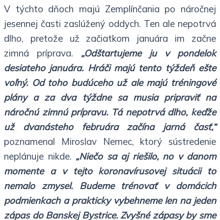
V týchto dňoch majú Zemplínčania po náročnej
jesennej časti zaslúžený oddych. Ten ale nepotrvá
dlho, pretože už začiatkom januára im začne
zimná príprava.
„Odštartujeme ju v pondelok
desiateho januára. Hráči majú tento týždeň ešte
voľný. Od toho budúceho už ale majú tréningové
plány a za dva týždne sa musia pripraviť na
náročnú zimnú prípravu. Tá nepotrvá dlho, keďže
už dvanásteho februára začína jarná časť,“
poznamenal Miroslav Nemec, ktorý sústredenie
neplánuje nikde.
„Niečo sa aj riešilo, no v danom
momente a v tejto koronavírusovej situácii to
nemalo zmysel. Budeme trénovať v domácich
podmienkach a prakticky vybehneme len na jeden
zápas do Banskej Bystrice. Zvyšné zápasy by sme