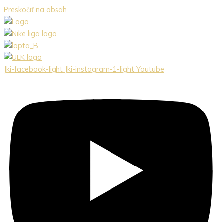
Preskočiť na obsah
Jki-facebook-light
Jki-instagram-1-light
Youtube