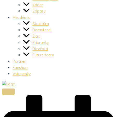
Káder
Zápasy
Akadémia
Štruktúra
Dorastenci
Žiaci
Prípravky
Dievčatá
Future team
Partneri
Fanshop
Vstupenky