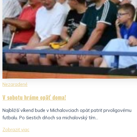
Nezaradené
V sobotu hráme opäť doma!
Najbližší víkend bude v Michalovciach opäť patriť prvoligovému
futbalu. Po šiestich dňoch sa michalovský tím...
Zobraziť viac