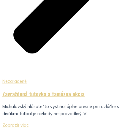
Nezaradené
Zavraždená tutovka a famózna akcia
Michalovský hlásateľ to vystihol úplne presne pri rozlúčke s
divákmi: futbal je niekedy nespravodlivý. V...
Zobraziť viac