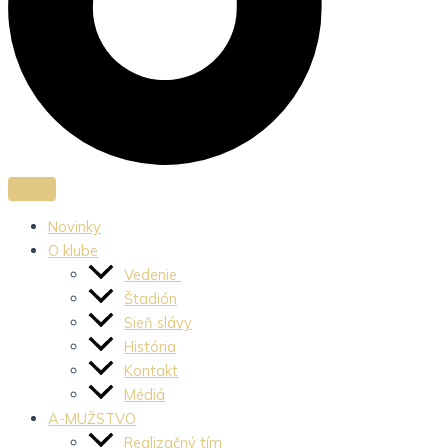
Novinky
O klube
Vedenie
Štadión
Sieň slávy
História
Kontakt
Médiá
A-MUŽSTVO
Realizačný tím