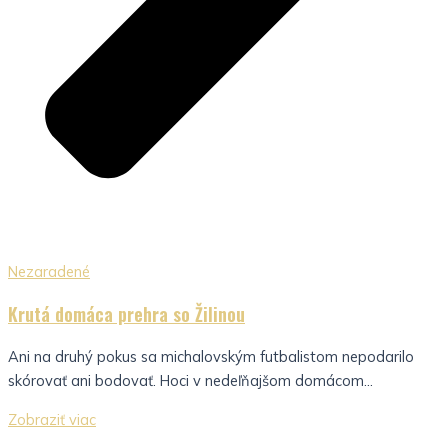
Nezaradené
Krutá domáca prehra so Žilinou
Ani na druhý pokus sa michalovským futbalistom nepodarilo
skórovať ani bodovať. Hoci v nedeľňajšom domácom...
Zobraziť viac