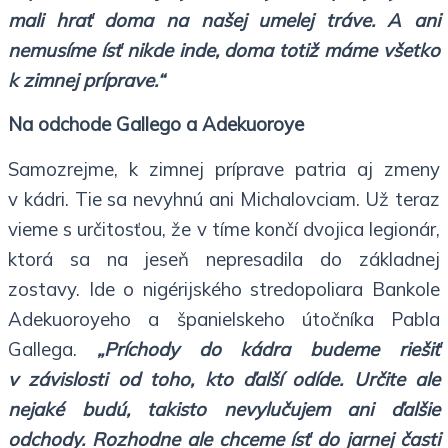
mali hrať doma na našej umelej tráve. A ani
nemusíme ísť nikde inde, doma totiž máme všetko
k zimnej príprave.“
Na odchode Gallego a Adekuoroye
Samozrejme, k zimnej príprave patria aj zmeny
v kádri. Tie sa nevyhnú ani Michalovciam. Už teraz
vieme s určitosťou, že v tíme končí dvojica legionár,
ktorá sa na jeseň nepresadila do základnej
zostavy. Ide o nigérijského stredopoliara Bankole
Adekuoroyeho a španielskeho útočníka Pabla
Gallega.
„Príchody do kádra budeme riešiť
v závislosti od toho, kto ďalší odíde. Určite ale
nejaké budú, takisto nevylučujem ani ďalšie
odchody. Rozhodne ale chceme ísť do jarnej časti