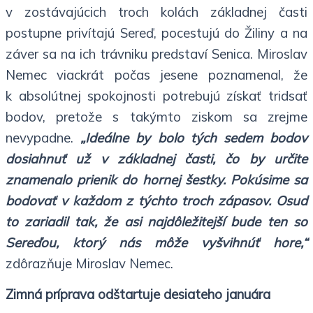
v zostávajúcich troch kolách základnej časti
postupne privítajú Sereď, pocestujú do Žiliny a na
záver sa na ich trávniku predstaví Senica. Miroslav
Nemec viackrát počas jesene poznamenal, že
k absolútnej spokojnosti potrebujú získať tridsať
bodov, pretože s takýmto ziskom sa zrejme
nevypadne.
„Ideálne by bolo tých sedem bodov
dosiahnuť už v základnej časti, čo by určite
znamenalo prienik do hornej šestky. Pokúsime sa
bodovať v každom z týchto troch zápasov. Osud
to zariadil tak, že asi najdôležitejší bude ten so
Sereďou, ktorý nás môže vyšvihnúť hore,“
zdôrazňuje Miroslav Nemec.
Zimná príprava odštartuje desiateho januára