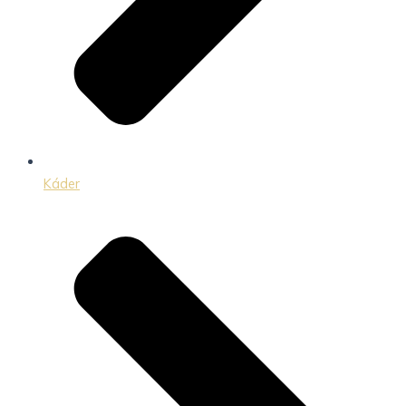
Káder