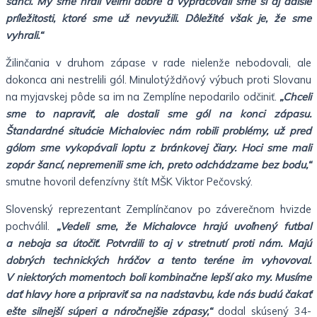
šancí. My sme hrali veľmi dobre a vypracovali sme si aj ďalšie
príležitosti, ktoré sme už nevyužili. Dôležité však je, že sme
vyhrali.“
Žilinčania v druhom zápase v rade nielenže nebodovali, ale
dokonca ani nestrelili gól. Minulotýždňový výbuch proti Slovanu
na myjavskej pôde sa im na Zemplíne nepodarilo odčiniť.
„Chceli
sme to napraviť, ale dostali sme gól na konci zápasu.
Štandardné situácie Michaloviec nám robili problémy, už pred
gólom sme vykopávali loptu z bránkovej čiary. Hoci sme mali
zopár šancí, nepremenili sme ich, preto odchádzame bez bodu,“
smutne hovoril defenzívny štít MŠK Viktor Pečovský.
Slovenský reprezentant Zemplínčanov po záverečnom hvizde
pochválil.
„Vedeli sme, že Michalovce hrajú uvoľnený futbal
a neboja sa útočiť. Potvrdili to aj v stretnutí proti nám. Majú
dobrých technických hráčov a tento teréne im vyhovoval.
V niektorých momentoch boli kombinačne lepší ako my. Musíme
dať hlavy hore a pripraviť sa na nadstavbu, kde nás budú čakať
ešte silnejší súperi a náročnejšie zápasy,“
dodal skúsený 34-