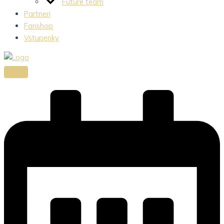
Future team
Partneri
Fanshop
Vstupenky