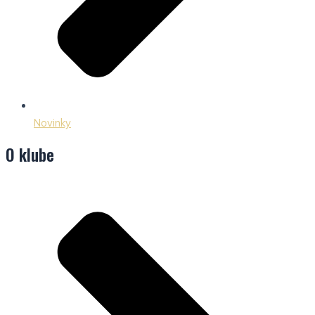
Novinky
O klube