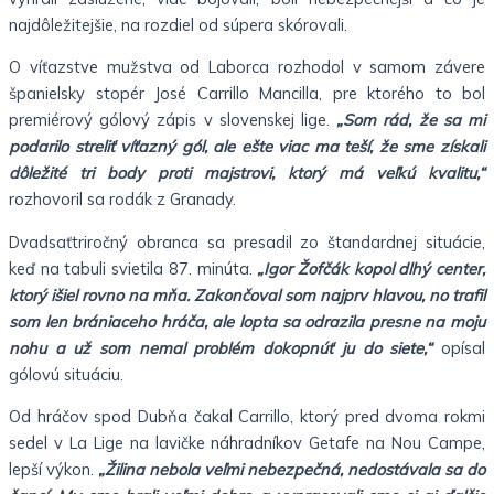
najdôležitejšie, na rozdiel od súpera skórovali.
O víťazstve mužstva od Laborca rozhodol v samom závere
španielsky stopér José Carrillo Mancilla, pre ktorého to bol
premiérový gólový zápis v slovenskej lige.
„Som rád, že sa mi
podarilo streliť víťazný gól, ale ešte viac ma teší, že sme získali
dôležité tri body proti majstrovi, ktorý má veľkú kvalitu,“
rozhovoril sa rodák z Granady.
Dvadsaťtriročný obranca sa presadil zo štandardnej situácie,
keď na tabuli svietila 87. minúta.
„Igor Žofčák kopol dlhý center,
ktorý išiel rovno na mňa. Zakončoval som najprv hlavou, no trafil
som len brániaceho hráča, ale lopta sa odrazila presne na moju
nohu a už som nemal problém dokopnúť ju do siete,“
opísal
gólovú situáciu.
Od hráčov spod Dubňa čakal Carrillo, ktorý pred dvoma rokmi
sedel v La Lige na lavičke náhradníkov Getafe na Nou Campe,
lepší výkon.
„Žilina nebola veľmi nebezpečná, nedostávala sa do