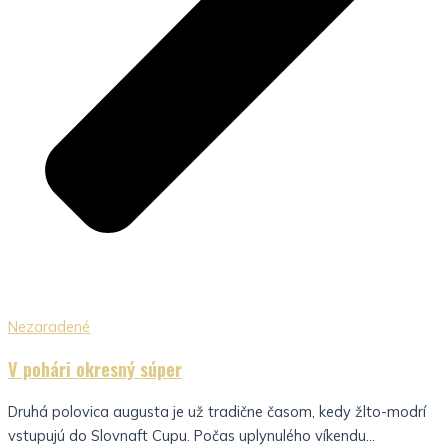
Nezaradené
V pohári okresný súper
Druhá polovica augusta je už tradične časom, kedy žlto-modrí
vstupujú do Slovnaft Cupu. Počas uplynulého víkendu...