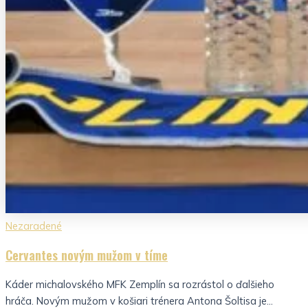
Nezaradené
Cervantes novým mužom v tíme
Káder michalovského MFK Zemplín sa rozrástol o ďalšieho
hráča. Novým mužom v košiari trénera Antona Šoltisa je...