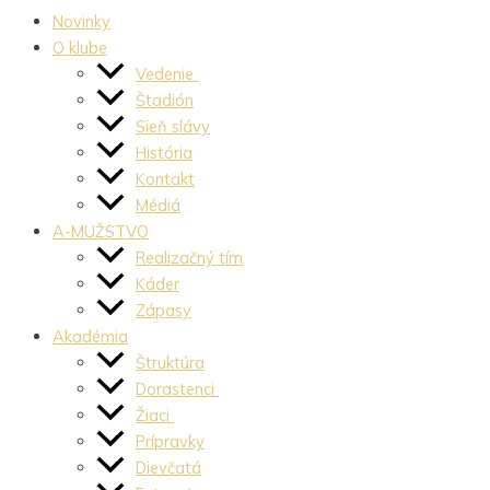
Novinky
O klube
Vedenie
Štadión
Sieň slávy
História
Kontakt
Médiá
A-MUŽSTVO
Realizačný tím
Káder
Zápasy
Akadémia
Štruktúra
Dorastenci
Žiaci
Prípravky
Dievčatá