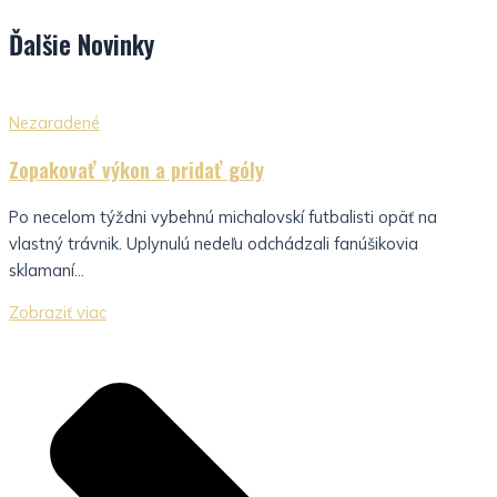
Ďalšie
Novinky
Nezaradené
Zopakovať výkon a pridať góly
Po necelom týždni vybehnú michalovskí futbalisti opäť na
vlastný trávnik. Uplynulú nedeľu odchádzali fanúšikovia
sklamaní...
Zobraziť viac