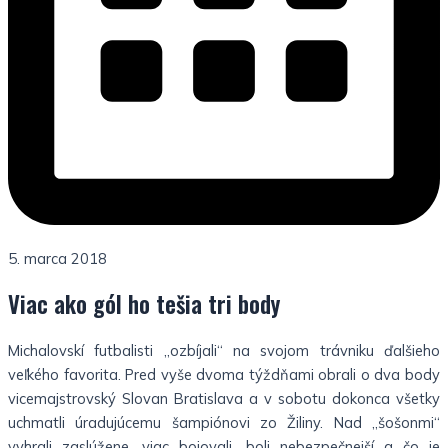
5. marca 2018
Viac ako gól ho tešia tri body
Michalovskí futbalisti „ozbíjali“ na svojom trávniku ďalšieho
veľkého favorita. Pred vyše dvoma týždňami obrali o dva body
vicemajstrovský Slovan Bratislava a v sobotu dokonca všetky
uchmatli úradujúcemu šampiónovi zo Žiliny. Nad „šošonmi“
vyhrali zaslúžene, viac bojovali, boli nebezpečnejší a čo je