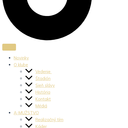
Novinky
O klube
Vedenie
Štadión
Sieň slávy
História
Kontakt
Médiá
A-MUŽSTVO
Realizačný tím
Káder