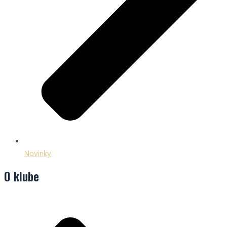
Novinky
O klube