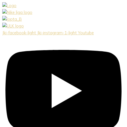
Preskočiť
na
obsah
Jki-facebook-light
Jki-instagram-1-light
Youtube