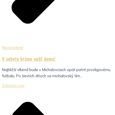
Nezaradené
V sobotu hráme opäť doma!
Najbližší víkend bude v Michalovciach opäť patriť prvoligovému
futbalu. Po šiestich dňoch sa michalovský tím...
Zobraziť viac