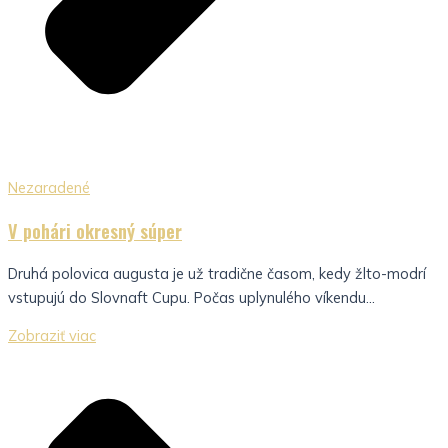
Nezaradené
V pohári okresný súper
Druhá polovica augusta je už tradične časom, kedy žlto-modrí
vstupujú do Slovnaft Cupu. Počas uplynulého víkendu...
Zobraziť viac