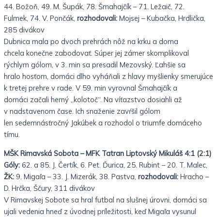
44. Božoň, 49. M. Šupák, 78. Šmahajčík – 71. Ležaič, 72.
Fulmek, 74. V. Pončák,
rozhodovali:
Mojsej – Kubačka, Hrdlička,
285 divákov
Dubnica mala po dvoch prehrách nôž na krku a doma
chcela konečne zabodovať. Súper jej zámer skomplikoval
rýchlym gólom, v 3. min sa presadil Mezovský. Ľahšie sa
hralo hosťom, domáci dlho vyháňali z hlavy myšlienky smerujúce
k tretej prehre v rade. V 59. min vyrovnal Šmahajčík a
domáci začali herný „kolotoč“. Na víťazstvo dosiahli až
v nadstavenom čase. Ich snaženie zavŕšil gólom
len sedemnásťročný Jakúbek a rozhodol o triumfe domáceho
tímu.
MŠK Rimavská Sobota – MFK Tatran Liptovský Mikuláš 4:1 (2:1)
Góly:
62. a 85. J. Čertík, 6. Pet. Ďurica, 25. Rubint – 20. T. Malec,
ŽK:
9. Migaľa – 33. J. Mizerák, 38. Pastva,
rozhodovali:
Hracho –
D. Hrčka, Ščury, 311 divákov
V Rimavskej Sobote sa hral futbal na slušnej úrovni, domáci sa
ujali vedenia hneď z úvodnej príležitosti, keď Migaľa
vysunul