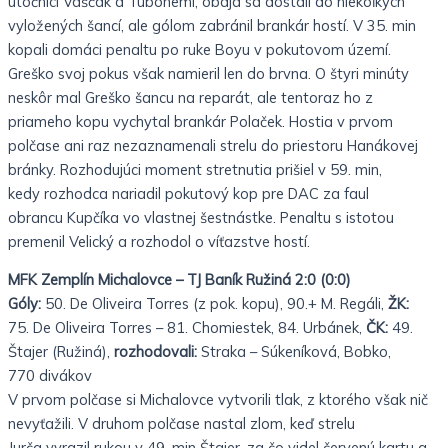
útočníci Vaščák a Tubonemi, obaja sa dostali do niekoľkých
vyložených šancí, ale gólom zabránil brankár hostí. V 35. min
kopali domáci penaltu po ruke Boyu v pokutovom území.
Greško svoj pokus však namieril len do brvna. O štyri minúty
neskôr mal Greško šancu na reparát, ale tentoraz ho z
priameho kopu vychytal brankár Polaček. Hostia v prvom
polčase ani raz nezaznamenali strelu do priestoru Hanákovej
bránky. Rozhodujúci moment stretnutia prišiel v 59. min,
kedy rozhodca nariadil pokutový kop pre DAC za faul
obrancu Kupčíka vo vlastnej šestnástke. Penaltu s istotou
premenil Velický a rozhodol o víťazstve hostí.
MFK Zemplín Michalovce – TJ Baník Ružiná 2:0 (0:0)
Góly:
50. De Oliveira Torres (z pok. kopu), 90.+ M. Regáli,
ŽK:
75. De Oliveira Torres – 81. Chomiestek, 84. Urbánek,
ČK:
49.
Štajer (Ružiná),
rozhodovali:
Straka – Súkeníková, Bobko,
770 divákov
V prvom polčase si Michalovce vytvorili tlak, z ktorého však nič
nevyťažili. V druhom polčase nastal zlom, keď strelu
Jurča vyrazil rukou v 49. min Štajer, za čo videl červenú kartu a