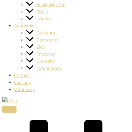
Realizačný tím
Káder
Zápasy
Akadémia
Štruktúra
Dorastenci
Žiaci
Prípravky
Dievčatá
Future team
Partneri
Fanshop
Vstupenky