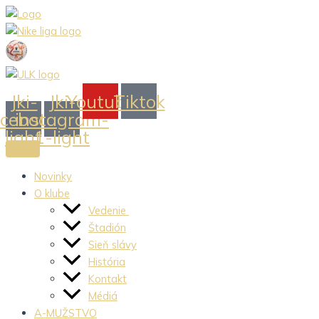
Preskočiť
na
obsah
Jki-
Jki-
Youtube
Tiktok
acebook-
instagram-
light
1-light
Novinky
O klube
Vedenie
Štadión
Sieň slávy
História
Kontakt
Médiá
A-MUŽSTVO