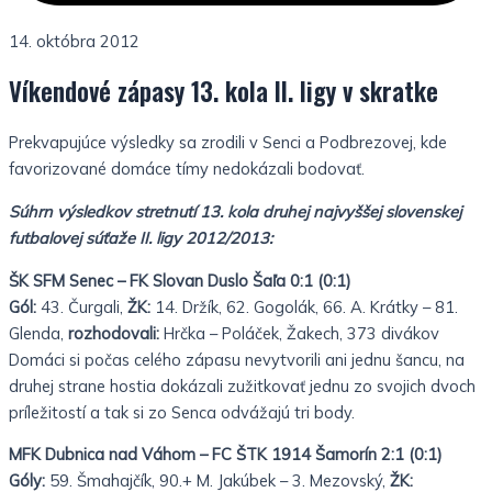
14. októbra 2012
Víkendové zápasy 13. kola II. ligy v skratke
Prekvapujúce výsledky sa zrodili v Senci a Podbrezovej, kde
favorizované domáce tímy nedokázali bodovať.
Súhrn výsledkov stretnutí 13. kola druhej najvyššej slovenskej
futbalovej súťaže II. ligy 2012/2013:
ŠK SFM Senec – FK Slovan Duslo Šaľa 0:1 (0:1)
Gól:
43. Čurgali,
ŽK:
14. Držík, 62. Gogolák, 66. A. Krátky – 81.
Glenda,
rozhodovali:
Hrčka – Poláček, Žakech, 373
divákov
Domáci si počas celého zápasu nevytvorili ani jednu šancu, na
druhej strane hostia dokázali zužitkovať jednu zo svojich dvoch
príležitostí a tak si zo Senca odvážajú tri body.
MFK Dubnica nad Váhom – FC ŠTK 1914 Šamorín 2:1 (0:1)
Góly:
59. Šmahajčík, 90.+ M. Jakúbek – 3. Mezovský,
ŽK: