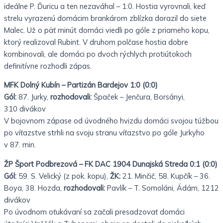
ideálne P. Ďuricu a ten nezaváhal – 1:0. Hostia vyrovnali, keď
strelu vyrazenú domácim brankárom zblízka
dorazil do siete
Malec. Už o päť minút domáci viedli po góle z priameho kopu,
ktorý realizoval Rubint. V druhom polčase hostia dobre
kombinovali, ale domáci po dvoch rýchlych protiútokoch
definitívne rozhodli zápas.
MFK Dolný Kubín – Partizán Bardejov 1:0 (0:0)
Gól:
87. Jurky,
rozhodovali:
Špaček – Jenčura, Borsányi,
310 divákov
V bojovnom zápase od úvodného hvizdu domáci svojou túžbou
po víťazstve strhli na svoju stranu víťazstvo po góle Jurkyho
v 87. min.
ŽP Šport Podbrezová – FK DAC 1904 Dunajská Streda 0:1 (0:0)
Gól:
59. S. Velický (z pok. kopu),
ŽK:
21. Minčič, 58. Kupčík – 36.
Boya, 38. Hozda,
rozhodovali:
Pavlík – T. Somoláni,
Ádám, 1212
divákov
Po úvodnom oťukávaní sa začali presadzovať domáci