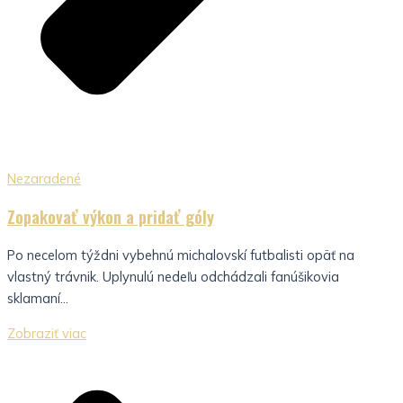
Nezaradené
Zopakovať výkon a pridať góly
Po necelom týždni vybehnú michalovskí futbalisti opäť na
vlastný trávnik. Uplynulú nedeľu odchádzali fanúšikovia
sklamaní...
Zobraziť viac