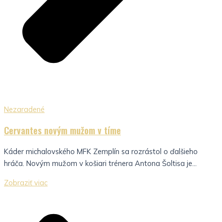
Nezaradené
Cervantes novým mužom v tíme
Káder michalovského MFK Zemplín sa rozrástol o ďalšieho
hráča. Novým mužom v košiari trénera Antona Šoltisa je...
Zobraziť viac