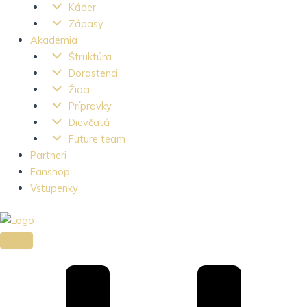
Káder
Zápasy
Akadémia
Štruktúra
Dorastenci
Žiaci
Prípravky
Dievčatá
Future team
Partneri
Fanshop
Vstupenky