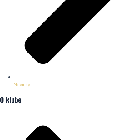
Novinky
O klube