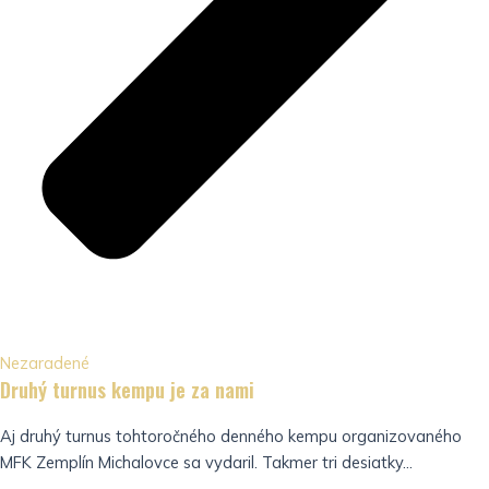
Nezaradené
Druhý turnus kempu je za nami
Aj druhý turnus tohtoročného denného kempu organizovaného
MFK Zemplín Michalovce sa vydaril. Takmer tri desiatky...