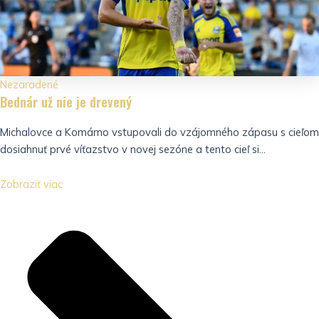
Nezaradené
Bednár už nie je drevený
Michalovce a Komárno vstupovali do vzájomného zápasu s cieľom
dosiahnuť prvé víťazstvo v novej sezóne a tento cieľ si...
Zobraziť viac