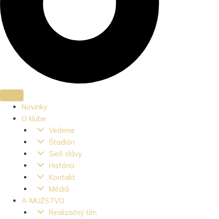
Novinky
O klube
Vedenie
Štadión
Sieň slávy
História
Kontakt
Médiá
A-MUŽSTVO
Realizačný tím