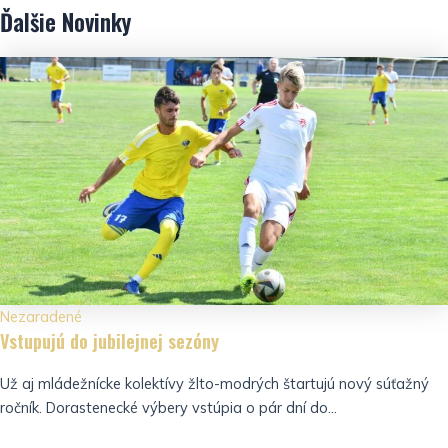
Ďalšie
Novinky
Nezaradené
Vstupujú do jubilejnej sezóny
Už aj mládežnícke kolektívy žlto-modrých štartujú nový súťažný
ročník. Dorastenecké výbery vstúpia o pár dní do...