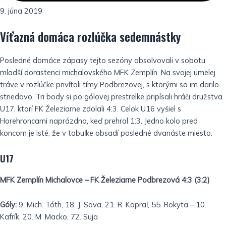
9. júna 2019
Víťazná domáca rozlúčka sedemnástky
Posledné domáce zápasy tejto sezóny absolvovali v sobotu
mladší dorastenci michalovského MFK Zemplín. Na svojej umelej
tráve v rozlúčke privítali tímy Podbrezovej, s ktorými sa im darilo
striedavo. Tri body si po gólovej prestrelke pripísali hráči družstva
U17, ktorí FK Železiarne zdolali 4:3. Celok U16 vyšiel s
Horehroncami naprázdno, keď prehral 1:3. Jedno kolo pred
koncom je isté, že v tabuľke obsadí posledné dvanáste miesto.
U17
MFK Zemplín Michalovce – FK Železiarne Podbrezová 4:3 (3:2)
Góly:
9. Mich. Tóth, 18. J. Sova, 21. R. Kapraľ, 55. Rokyta – 10.
Kafrík, 20. M. Macko, 72. Suja