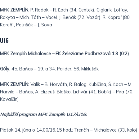
MFK ZEMPLÍN:
P. Rodák – R. Ľoch (34. Centek), Ciglarik, Loffay,
Rokyta – Mich. Tóth – Vaceľ, J. Beňák (72. Vozár), R. Kapraľ (80.
Koreň), Petrišák – J. Sova
U16
MFK Zemplín Michalovce – FK Železiarne Podbrezová 1:3 (0:2)
Góly:
45. Baňas – 19. a 34. Palider, 56. Miklušák
MFK ZEMPLÍN:
Valík – B. Horváth, R. Balog, Kubičina, Š. Ľoch – M.
Harvila – Baňas, A. Elizeuš, Blaško, Lichvár (41. Bobík) – Pira (70.
Kovalčin)
Najbližší program MFK Zemplín U17/U16:
Piatok 14. júna o 14.00/16.15 hod.: Trenčín – Michalovce (33. kolo)